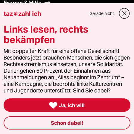
Fragen & Hilfe
taz
zahl ich
Gerade nicht

Feedback
Links lesen, rechts
Aboservice
bekämpfen
ePaper Login
Mit doppelter Kraft für eine offene Gesellschaft!
Besonders jetzt brauchen Menschen, die sich gegen
Rechtsextremismus einsetzen, unsere Solidarität.
Downloads für Abonnierende
Daher gehen 50 Prozent der Einnahmen aus
Neuanmeldungen an „Alles beginnt im Zentrum“ –
eine Kampagne, die bedrohte linke Kulturzentren
und Jugendorte unterstützt. Sind Sie dabei?
© 2026 taz Verlags und Vertriebs GmbH
Alle Rechte vorbehalten. Bei rechtlichen Fragen oder für Genehmigungen
wenden Sie sich bitte an
lizenzen@taz.de

Ja, ich will
Feedback
Redaktionsstatut
Kommune-Richtlinien
KI-
Schon dabei!