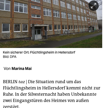
berlin
nord
wahrheit
verlag
verlag
veranstaltungen
Kein sicherer Ort: Flüchtlingsheim in Hellersdorf
Bild: DPA
shop
Von
Marina Mai
fragen & hilfe
unterstützen
BERLIN
taz
| Die Situation rund um das
Flüchtlingsheim in Hellersdorf kommt nicht zur
abo
Ruhe. In der Silvesternacht haben Unbekannte
genossenschaft
zwei Eingangstüren des Heimes von außen
zerstört.