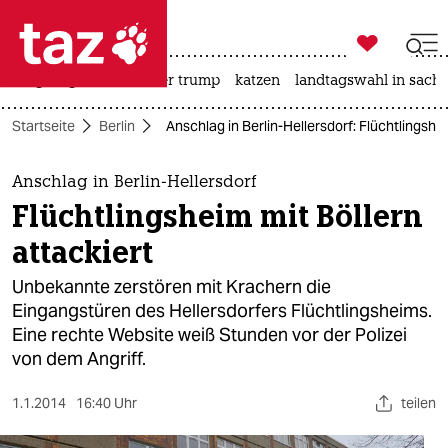

taz zahl ich
bergsteigen
usa unter trump
katzen
landtagswahl in sachs

taz zahl ich
Startseite
Berlin
Anschlag in Berlin-Hellersdorf: Flüchtlingshei
taz zahl ich
themen
Anschlag in Berlin-Hellersdorf
Flüchtlingsheim mit Böllern
politik
attackiert
öko
Unbekannte zerstören mit Krachern die
Eingangstüren des Hellersdorfers Flüchtlingsheims.
gesellschaft
Eine rechte Website weiß Stunden vor der Polizei
von dem Angriff.
kultur
sport
1.1.2014
16:40 Uhr
teilen