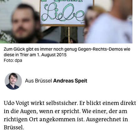
berlin
nord
wahrheit
verlag
Zum Glück gibt es immer noch genug Gegen-Rechts-Demos wie
diese in Trier am 1. August 2015
verlag
Foto: dpa
veranstaltungen
shop
Aus Brüssel
Andreas Speit
fragen & hilfe
Udo Voigt wirkt selbstsicher. Er blickt einem direkt
unterstützen
in die Augen, wenn er spricht. Wie einer, der am
abo
richtigen Ort angekommen ist. Ausgerechnet in
Brüssel.
genossenschaft