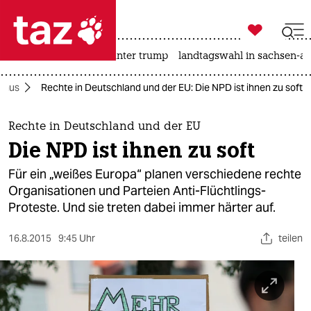

taz zahl ich
nahost-konflikt
usa unter trump
landtagswahl in sachsen-an

taz zahl ich
smus
Rechte in Deutschland und der EU: Die NPD ist ihnen zu soft
taz zahl ich
themen
Rechte in Deutschland und der EU
Die NPD ist ihnen zu soft
politik
Für ein „weißes Europa“ planen verschiedene rechte
öko
Organisationen und Parteien Anti-Flüchtlings-
Proteste. Und sie treten dabei immer härter auf.
gesellschaft
16.8.2015
9:45 Uhr
teilen
kultur
sport