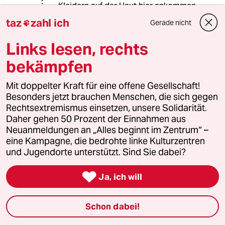
Kleidern auf der Haut hier ankommen
. Im reichen Deutschland ist die
taz
zahl ich
Gerade nicht

aggressive , teilweise gewalttätige
Reaktion von Rechts bis Mitte auf die
Links lesen, rechts
Flüchtlinge nur als unterste
moralische Schublade einzuordnen .
bekämpfen
Mit doppelter Kraft für eine offene Gesellschaft!
Besonders jetzt brauchen Menschen, die sich gegen
APOKALYPTIKER
A
Rechtsextremismus einsetzen, unsere Solidarität.
16.08.2015
,
14:29 Uhr
Daher gehen 50 Prozent der Einnahmen aus
„Wir sind die Bewegung, deren Generation
Neuanmeldungen an „Alles beginnt im Zentrum“ –
doppelt bestraft ist: Verurteilt, in ein
eine Kampagne, die bedrohte linke Kulturzentren
Sozialsystem einzuzahlen, das durch
und Jugendorte unterstützt. Sind Sie dabei?
Zuwanderung so instabil wird, dass für uns und
unsere Kinder nichts mehr übrig bleibt.“

Ja, ich will
Jaaa ja ... und gegen Dummheit kämpfen
Götter selbst vergebens . Selbst Deutschland ,
das nun wirklich kein typisches Agrarland ist ,
Schon dabei!
exportiert erhebliche Mengen an