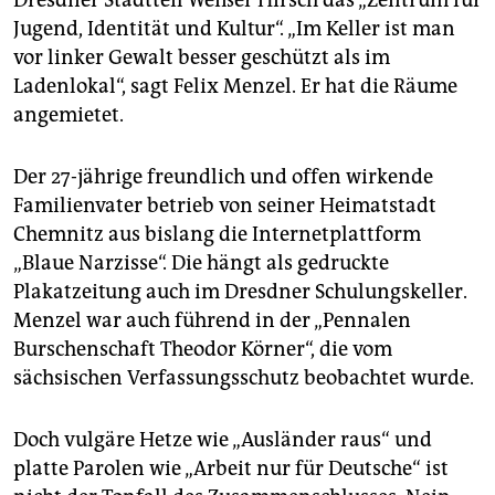
Dresdner Stadtteil Weißer Hirsch das „Zentrum für
epaper login
Jugend, Identität und Kultur“. „Im Keller ist man
vor linker Gewalt besser geschützt als im
Ladenlokal“, sagt Felix Menzel. Er hat die Räume
angemietet.
Der 27-jährige freundlich und offen wirkende
Familienvater betrieb von seiner Heimatstadt
Chemnitz aus bislang die Internetplattform
„Blaue Narzisse“. Die hängt als gedruckte
Plakatzeitung auch im Dresdner Schulungskeller.
Menzel war auch führend in der „Pennalen
Burschenschaft Theodor Körner“, die vom
sächsischen Verfassungsschutz beobachtet wurde.
Doch vulgäre Hetze wie „Ausländer raus“ und
platte Parolen wie „Arbeit nur für Deutsche“ ist