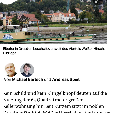
berlin
nord
wahrheit
verlag
verlag
Elbufer in Dresden Loschwitz, unweit des Viertels Weißer Hirsch.
Bild: dpa
veranstaltungen
shop
fragen & hilfe
Von
Michael Bartsch
und
Andreas Speit
unterstützen
Kein Schild und kein Klingelknopf deuten auf die
abo
Nutzung der 65 Quadratmeter großen
genossenschaft
Kellerwohnung hin. Seit Kurzem sitzt im noblen