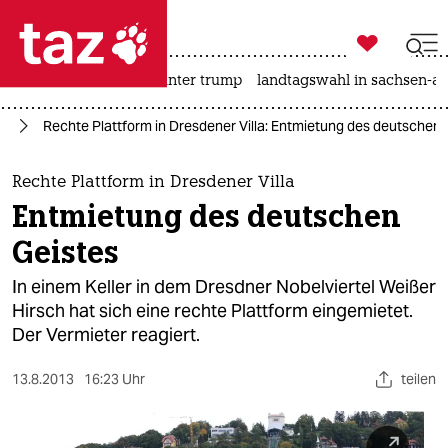

taz zahl ich
nahost-konflikt
usa unter trump
landtagswahl in sachsen-an

taz zahl ich
nd
Rechte Plattform in Dresdener Villa: Entmietung des deutschen 
taz zahl ich
themen
Rechte Plattform in Dresdener Villa
Entmietung des deutschen
politik
Geistes
öko
In einem Keller in dem Dresdner Nobelviertel Weißer
Hirsch hat sich eine rechte Plattform eingemietet.
gesellschaft
Der Vermieter reagiert.
kultur
13.8.2013
16:23 Uhr
teilen
sport