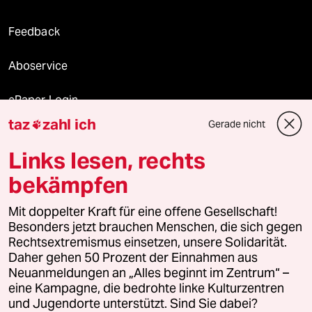
Feedback
Aboservice
ePaper Login
taz
zahl ich
Gerade nicht

Downloads für Abonnierende
Links lesen, rechts
bekämpfen
© 2026 taz Verlags und Vertriebs GmbH
Alle Rechte vorbehalten. Bei rechtlichen Fragen oder für Genehmigungen
Mit doppelter Kraft für eine offene Gesellschaft!
wenden Sie sich bitte an
lizenzen@taz.de
Besonders jetzt brauchen Menschen, die sich gegen
Rechtsextremismus einsetzen, unsere Solidarität.
Daher gehen 50 Prozent der Einnahmen aus
Feedback
Redaktionsstatut
Kommune-Richtlinien
KI-
Neuanmeldungen an „Alles beginnt im Zentrum“ –
eine Kampagne, die bedrohte linke Kulturzentren
Leitlinie
Informant
Datenschutz
Impressum
AGB
und Jugendorte unterstützt. Sind Sie dabei?