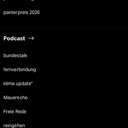
panterpreis 2026
Podcast
bundestalk
fernverbindung
klima update°
Mauerecho
Freie Rede
reingehen