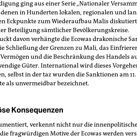
igung ging aus einer Serie „Nationaler Versam
i denen in Hunderten lokalen, regionalen und la
n Eckpunkte zum Wiederaufbau Malis diskutier
ker Beteiligung sämtlicher Bevölkerungskreise.
ckt davon verhängte die Ecowas drakonische Sa
ie Schließung der Grenzen zu Mali, das Einfriere
r Vermögen und die Beschränkung des Handels a
endige Güter. International wird dieses Vorgehe
n, selbst in der taz wurden die Sanktionen am 11.
ite als unvermeidbar bezeichnet.
öse Konsequenzen
umentiert, verkennt nicht nur die innenpolitische
 die fragwürdigen Motive der Ecowas werden versc