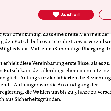
r war der Jubel, als die Armee intervenierte und
nd Zi­vi­lis­t:in­nen zusammengesetzte Übergangsr

Ja, ich will
reits damals betonte die westafrikanische
sgemeinschaft Ecowas, dass Putsche unakzeptabel
ig war offenkundig, dass eine breite Mehrheit der
g den Putsch befürwortete, die Ecowas vereinbar
Mitgliedstaat Mali eine 18-monatige Übergangsfri
 erhielt diese Vereinbarung erste Risse, als es z
en Putsch kam,
der allerdings eher einem interne
en glich
. Anfang 2022 kollabierten die Beziehun
lends. Aufhänger war die Ankündigung der
egierung, die Wahlen um bis zu 5 Jahre zu versc
h aus Sicherheitsgründen.