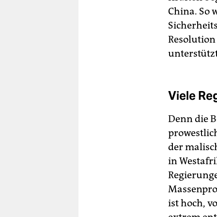
China. So 
Sicherheit
Resolution
unterstütz
Viele Re
Denn die B
prowestlic
der malisc
in Westafri
Regierunge
Massenprot
ist hoch, v
extrem ent