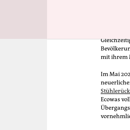
Umso größe
Militärs u
bildete. Be
Wirtschaft
Gleichzeit
Bevölkerun
mit ihrem 
Im Mai 2021
neuerlich
Stühlerück
Ecowas vol
Übergangsr
vornehmlic