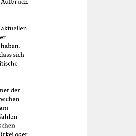
n Aufbruch
e aktuellen
der
 haben.
dass sich
itische
iner der
reichen
ani
 Wahlen
ischen
ürkei oder