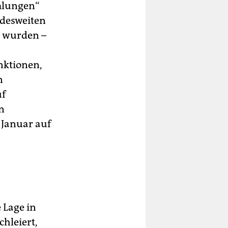
mlungen“
ndesweiten
t wurden –
nktionen,
n
uf
n
 Januar auf
 Lage in
hleiert,