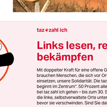
taz
zahl ich

 jüngere Geschichte Malis lässt sich entlang versc
Links lesen, r
ränge erzählen. Einer beginnt im Frühsommer 20
mals
versammelten sich Zehntausende zu
bekämpfen
onstrationen in Bamako
, mobilisiert von einer
koalition aus linken, zivilgesellschaftlichen und
Mit doppelter Kraft für eine offene G
ie Menschen forderten den Rücktritt von Präside
brauchen Menschen, die sich vor O
eita. Dieser fiel insbesondere durch Korruption
einsetzen, unsere Solidarität. Die ta
schaft auf – zudem zeigte er sich unfähig, gegen 
beginnt im Zentrum“. 50 Prozent a
ise im Norden und Zentrum des Landes vorzugehe
bei taz zahl ich gehen – bis zum 30
die linke, selbstverwaltete Orte unte
gen den dschihadistischen Terror.
bevor sie verschwinden. Sind Sie da