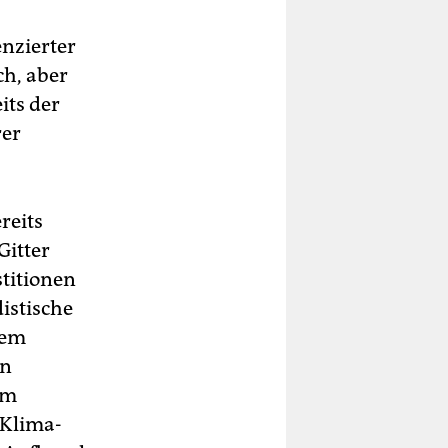
nzierter
ch, aber
its der
rer
reits
Gitter
stitionen
istische
sem
en
em
 Klima-