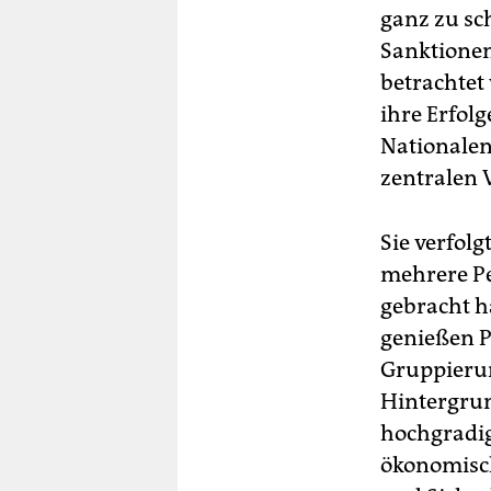
ganz zu sc
Sanktionen
betrachtet 
ihre Erfol
Nationale
zentralen 
Sie verfol
mehrere Pe
gebracht ha
genießen P
Gruppierun
Hintergrun
hochgradig
ökonomisch