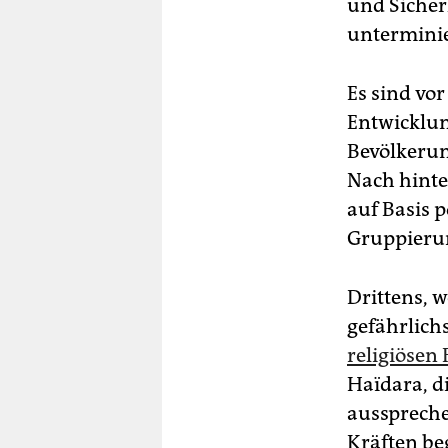
und Sicher
untermini
Es sind vor
Entwicklung
Bevölkerun
Nach hinte
auf Basis p
Gruppierun
Drittens, w
gefährlich
religiöse
Haïdara, di
ausspreche
Kräften be