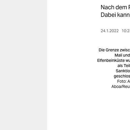
berlin
Nach dem P
nord
Dabei kann
wahrheit
24.1.2022
10:2
verlag
Die Grenze zwis
verlag
Mali und
Elfenbeinküste w
veranstaltungen
als Tei
Sankti
shop
geschlo
Foto: 
fragen & hilfe
Aboa/Reu
unterstützen
abo
genossenschaft