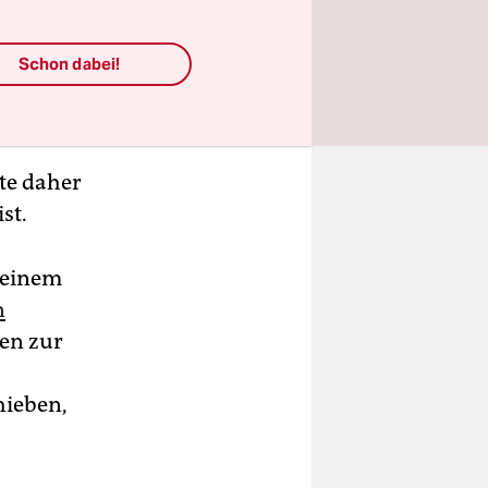
 eine aus
egierung
Schon dabei!
 seien.
te daher
st.
u einem
n
gen zur
hieben,