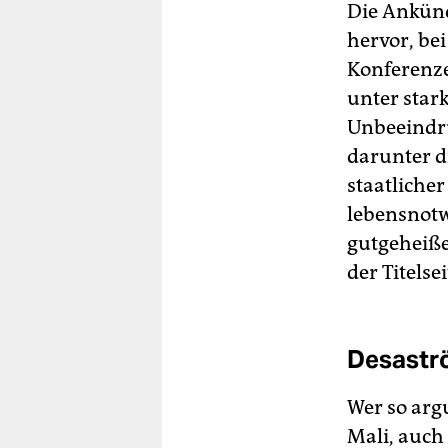
Die Ankünd
hervor, be
Konferenze
unter star
Unbeeindru
darunter d
staatliche
lebensnotw
gutgeheiße
der Titelse
Desastr
Wer so arg
Mali, auch