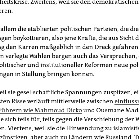
heitskrise. Zweitens, weil sie den demokratische
eren.
 allem die etablierten politischen Parteien, die di
en boykottieren, also jene Kräfte, die aus Sicht 
g den Karren maßgeblich in den Dreck gefahren
n verlegte Wahlen bergen auch das Versprechen, 
olitischer und institutioneller Reformen neue pol
gen in Stellung bringen können.
eil sie gesellschaftliche Spannungen zuspitzen, e
sten Risse verläuft mittlerweile zwischen
einfluss
n Führern wie Mahmoud Dicko
und Ousmane Mad
e sich teils für, teils gegen die Verschiebung der
n. Viertens, weil sie die Hinwendung zu islamist
günstigen, aber auch zu Ländern wie Russland, T