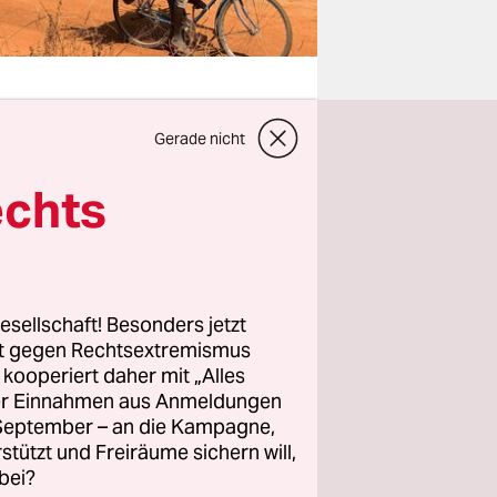
Gerade nicht
hiedener
echts
20.
 religiösen
esellschaft! Besonders jetzt
nt Ibrahim
rt gegen Rechtsextremismus
 und
z kooperiert daher mit „Alles
die
ller Einnahmen aus Anmeldungen
n, nicht
. September – an die Kampagne,
rstützt und Freiräume sichern will,
bei?