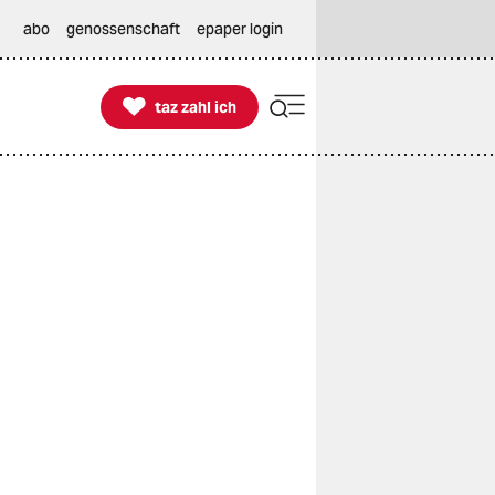
abo
genossenschaft
epaper login

taz zahl ich
taz zahl ich