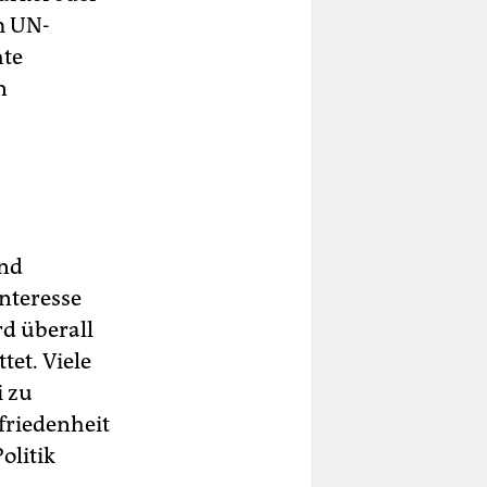
m UN-
hte
n
end
Interesse
d überall
tet. Viele
i zu
friedenheit
olitik