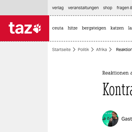
hautnavigation anspringen
hauptinhalt anspringen
footer anspringen
verlag
veranstaltungen
shop
fragen &
ceuta
hitze
bergsteigen
katzen
l

taz zahl ich
taz zahl ich
Startseite
Politik
Afrika
Reaktion
themen
politik
Reaktionen a
öko
Kontr
gesellschaft
kultur
Gas
sport