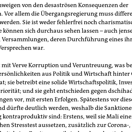
hweigen von den desaströsen Konsequenzen der
. Vor allem die Übergangsregierung muss differe
werden. Sie ist weder fehlerfrei noch charismatis
ge können sich durchaus sehen lassen – auch jense
n Versammlungen, deren Durchführung eines ih
Versprechen war.
gt mit Verve Korruption und Veruntreuung, was be
rsönlichkeiten aus Politik und Wirtschaft hinter 
t; sie betreibt eine solide Wirtschaftspolitik, Inve
riorität; und sie geht entschieden gegen dschihad
gen vor, mit ersten Erfolgen. Spätestens vor die
d dürfte deutlich werden, weshalb die Sanktion
 kontraproduktiv sind: Erstens, weil sie Mali ein
en Stresstest aussetzen, zusätzlich zur Corona-,