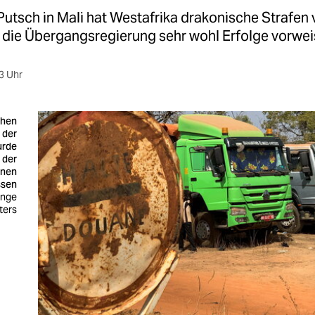
utsch in Mali hat Westafrika drakonische Strafen 
 die Übergangsregierung sehr wohl Erfolge vorwei
3 Uhr
chen
 der
urde
l der
onen
ssen
Ange
ters