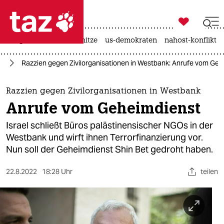

taz zahl ich
krieg in der ukraine
hitze
us-demokraten
nahost-konflikt

taz zahl ich
kt
Razzien gegen Zivilorganisationen in Westbank: Anrufe vom Ge
taz zahl ich
themen
Razzien gegen Zivilorganisationen in Westbank
Anrufe vom Geheimdienst
politik
Israel schließt Büros palästinensischer NGOs in der
öko
Westbank und wirft ihnen Terrorfinanzierung vor.
Nun soll der Geheimdienst Shin Bet gedroht haben.
gesellschaft
22.8.2022
18:28 Uhr
teilen
kultur
sport