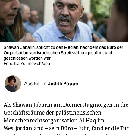
berlin
nord
wahrheit
verlag
Shawan Jabarin, spricht zu den Medien, nachdem das Büro der
verlag
Organisation von israelischen Streitkräften gestürmt und
geschlossen worden war
Foto: Ilia Yefimovich/dpa
veranstaltungen
shop
Aus Berlin
Judith Poppe
fragen & hilfe
unterstützen
Als Shawan Jabarin am Donnerstagmorgen in die
Geschäftsräume der palästinensischen
abo
Menschenrechtsorganisation Al Haq im
genossenschaft
Westjordanland – sein Büro – fuhr, fand er die Tür