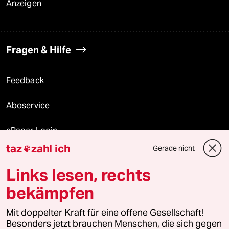
Anzeigen
Fragen & Hilfe
Feedback
Aboservice
ePaper Login
taz
zahl ich
Gerade nicht

Downloads für Abonnierende
Links lesen, rechts
bekämpfen
© 2026 taz Verlags und Vertriebs GmbH
Mit doppelter Kraft für eine offene Gesellschaft!
Alle Rechte vorbehalten. Bei rechtlichen Fragen oder für Genehmigungen
wenden Sie sich bitte an
lizenzen@taz.de
Besonders jetzt brauchen Menschen, die sich gegen