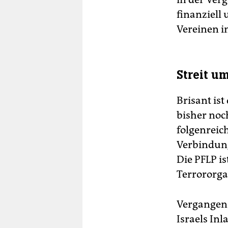
finanziell 
Vereinen i
Streit u
Brisant ist
bisher noch
folgenreic
Verbindung
Die PFLP is
Terrororgan
Vergangene
Israels Inl