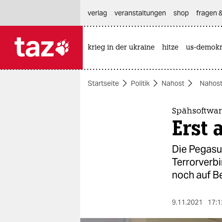
hautnavigation anspringen
hauptinhalt anspringen
footer anspringen
verlag
veranstaltungen
shop
fragen &
krieg in der ukraine
hitze
us-demokr

taz zahl ich
taz zahl ich
Startseite
Politik
Nahost
Nahost
themen
politik
Spähsoftwar
Erst 
öko
Die Pegasu
gesellschaft
Terrorverb
noch auf B
kultur
sport
9.11.2021
17:1