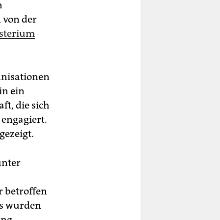
n
 von der
isterium
anisationen
in ein
ft, die sich
 engagiert.
gezeigt.
unter
 betroffen
GOs wurden
ung