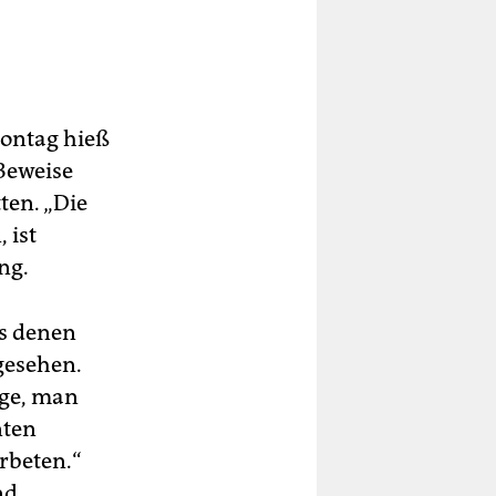
Montag hieß
 Beweise
ten. „Die
 ist
ng.
us denen
gesehen.
age, man
nten
rbeten.“
nd,