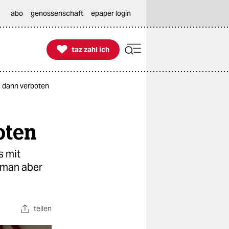
abo
genossenschaft
epaper login

taz zahl ich
taz zahl ich
, dann verboten
oten
s mit
 man aber
teilen