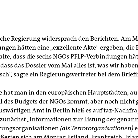
ische Regierung widersprach den Berichten. Am 
ungen hätten eine „exzellente Akte“ ergeben, die
alte, dass die sechs NGOs PFLP-Verbindungen hät
ass das Dossier vom Mai alles ist, was wir haben,
lsch“, sagte ein Regierungsvertreter bei dem Briefi
e hat man in den europäischen Hauptstädten, a
il des Budgets der NGOs kommt, aber noch nicht 
swärtigen Amt in Berlin hieß es auf taz-Nachfr
zunächst „Informationen zur Listung der genan
erungsorganisationen
(als Terrororganisationen)
e
ßerten sich am Montag Estland, Frankreich, Irla