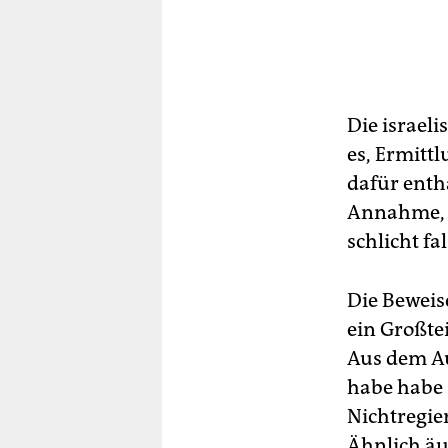
Die israel
es, Ermittl
dafür enth
Annahme, d
schlicht fa
Die Beweis
ein Großte
Aus dem Au
habe habe 
Nichtregi
Ähnlich äu