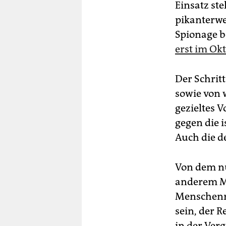
Einsatz ste
pikanterwe
Spionage b
erst im Ok
Der Schrit
sowie von w
gezieltes V
gegen die 
Auch die d
Von dem nu
anderem Mi
Menschenr
sein, der 
in der Ver