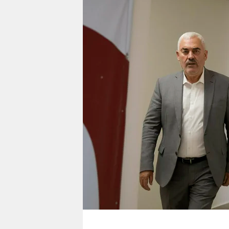
berlin
nord
wahrheit
verlag
verlag
veranstaltungen
shop
fragen & hilfe
unterstützen
abo
genossenschaft