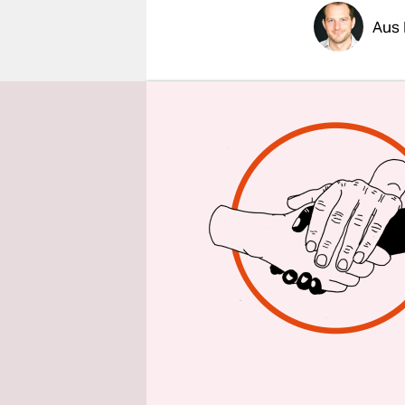
epaper login
Aus 
Pegasus lä
im Juli wel
Nichtregie
maßgeblich
ohnehin im
Terrorverb
Einem Beri
Front Line 
iPhones von
untersucht
Lab der Un