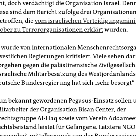
ht, doch verdächtigt die Organisation Israel. Den
ise sind dem Bericht zufolge drei Organisationen
etroffen, die
vom israelischen Verteidigungsmin
tober zu Terrororganisationen erklärt
wurden.
t wurde von internationalen Menschenrechtsorg
estlichen Regierungen kritisiert. Viele sehen dar
orgehen gegen die palästinensische Zivilgesellscha
israelische Militärbesatzung des Westjordanlands
eutsche Bundesregierung hat sich „sehr besorgt“ 
n bekannt gewordenen Pegasus-Einsatz sollen 
tarbeiter der Organisation Bisan Center, der
echtsgruppe Al-Haq sowie vom Verein Addameer
Rechtsbeistand leistet für Gefangene. Letztere N
gangenheit mittelbar auch von der Bundesregier