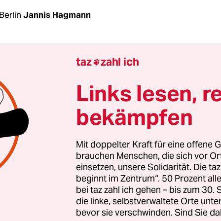
Berlin
Jannis Hagmann
sst grüßen, diesmal aus Nahost: Die
Spionage-Sof
taz
zahl ich

tweit für Furore sorgte
, soll auch gegen palästine
rungsorganisationen (NGOs) eingesetzt worden se
Links lesen, r
 aus Europa finanziert werden. Diese stehen akt
bekämpfen
 Zentrum einer internationalen Debatte, da Isra
indungen vorwirft.
Mit doppelter Kraft für eine offene G
cht
der in Irland ansässigen Menschenrechtsorg
brauchen Menschen, die sich vor O
einsetzen, unsere Solidarität. Die ta
Defenders (FLD) zufolge haben Ex­per­t*in­nen ins
beginnt im Zentrum“. 50 Prozent a
 Mit­ar­bei­te­r*in­nen palästinensischer Organisa
bei taz zahl ich gehen – bis zum 30
. Dabei wurden sie bei sechs Geräten fündig. Das 
die linke, selbstverwaltete Orte unte
bevor sie verschwinden. Sind Sie da
iversität Toronto sowie Amnesty International
be