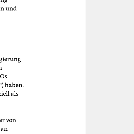
gen und
egierung
n
GOs
P) haben.
iell als
er von
 an