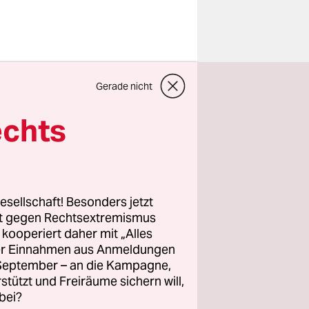
tware, die
Gerade nicht
nsische
in, die
echts
uell
el ihnen
esellschaft! Besonders jetzt
anisation
rt gegen Rechtsextremismus
z kooperiert daher mit „Alles
gesamt 75
ller Einnahmen aus Anmeldungen
tionen
. September – an die Kampagne,
Citizen
rstützt und Freiräume sichern will,
bei?
stätigten