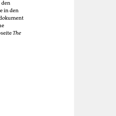
 den
e in den
imdokument
he
bseite
The