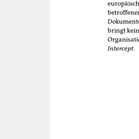
europäisc
betroffene
Dokumenten
bringt kei
Organisati
Intercept
.