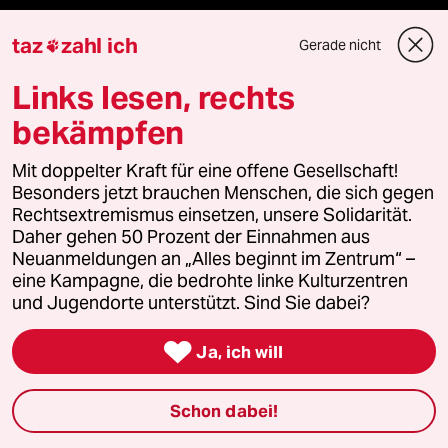
Vor Ort
taz
zahl ich
Gerade nicht

Live im Stream
Links lesen, rechts
bekämpfen
Vergangene
Mit doppelter Kraft für eine offene Gesellschaft!
taz lab 2027
Besonders jetzt brauchen Menschen, die sich gegen
Rechtsextremismus einsetzen, unsere Solidarität.
Daher gehen 50 Prozent der Einnahmen aus
Neuanmeldungen an „Alles beginnt im Zentrum“ –
Mehr taz Lesestoff
eine Kampagne, die bedrohte linke Kulturzentren
und Jugendorte unterstützt. Sind Sie dabei?
taz Blogs

Ja, ich will
taz FUTURZWEI
Schon dabei!
Le Monde diplomatique