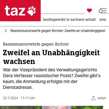

taz zahl ich
niedrigwasser
rente
landtagswahl in sachsen-anhalt
jeme

taz zahl ich
nd
Rassismusvorwürfe gegen Richter: Zweifel an Unabhängigkeit 
taz zahl ich
themen
Rassismusvorwürfe gegen Richter
Zweifel an Unabhängigkeit
politik
wachsen
öko
War der Vizepräsident des Verwaltungsgerichts
Gera Verfasser rassistischer Posts? Zweifel gibt’s
gesellschaft
kaum, die Anmeldung erfolgte mit der
Dienstadresse.
kultur
sport
22.7.2024
17:17 Uhr
teilen