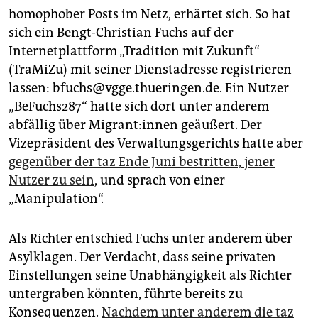
epaper login
homophober Posts im Netz, erhärtet sich. So hat
sich ein Bengt-Christian Fuchs auf der
Internetplattform „Tradition mit Zukunft“
(TraMiZu) mit seiner Dienstadresse registrieren
lassen: bfuchs@vgge.thueringen.de. Ein Nutzer
„BeFuchs287“ hatte sich dort unter anderem
abfällig über Mi­gran­t:in­nen geäußert. Der
Vizepräsident des Verwaltungsgerichts hatte aber
gegenüber der taz Ende Juni bestritten, jener
Nutzer zu sein
, und sprach von einer
„Manipulation“.
Als Richter entschied Fuchs unter anderem über
Asylklagen. Der Verdacht, dass seine privaten
Einstellungen seine Unabhängigkeit als Richter
untergraben könnten, führte bereits zu
Konsequenzen.
Nachdem unter anderem die taz