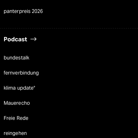
panterpreis 2026
Podcast
bundestalk
fernverbindung
klima update°
Mauerecho
Freie Rede
reingehen