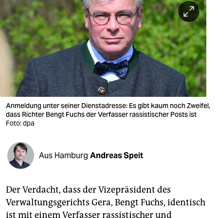
berlin
nord
wahrheit
verlag
verlag
veranstaltungen
Anmeldung unter seiner Dienstadresse: Es gibt kaum noch Zweifel,
dass Richter Bengt Fuchs der Verfasser rassistischer Posts ist
shop
Foto: dpa
fragen & hilfe
Aus Hamburg
Andreas Speit
unterstützen
abo
Der Verdacht, dass der Vizepräsident des
genossenschaft
Verwaltungsgerichts Gera, Bengt Fuchs, identisch
ist mit einem Verfasser rassistischer und