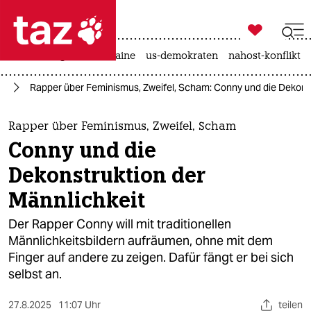

taz zahl ich
hitze
krieg in der ukraine
us-demokraten
nahost-konflikt

taz zahl ich
us
Rapper über Feminismus, Zweifel, Scham: Conny und die Dekonst
taz zahl ich
themen
Rapper über Feminismus, Zweifel, Scham
Conny und die
politik
Dekonstruktion der
öko
Männlichkeit
gesellschaft
Der Rapper Conny will mit traditionellen
Männlichkeitsbildern aufräumen, ohne mit dem
kultur
Finger auf andere zu zeigen. Dafür fängt er bei sich
selbst an.
sport
27.8.2025
11:07 Uhr
teilen