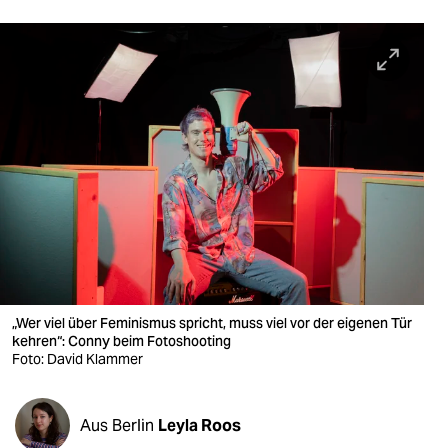
berlin
nord
wahrheit
verlag
verlag
veranstaltungen
shop
fragen & hilfe
„Wer viel über Feminismus spricht, muss viel vor der eigenen Tür
unterstützen
kehren“: Conny beim Fotoshooting
Foto: David Klammer
abo
genossenschaft
Aus Berlin
Leyla Roos