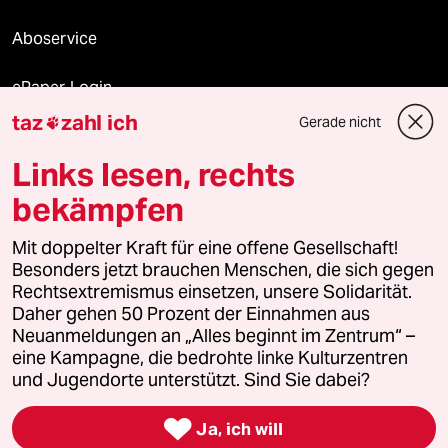
Aboservice
ePaper Login
taz
zahl ich
Gerade nicht

Downloads für Abonnierende
Links lesen, rechts
bekämpfen
© 2026 taz Verlags und Vertriebs GmbH
Mit doppelter Kraft für eine offene Gesellschaft!
Alle Rechte vorbehalten. Bei rechtlichen Fragen oder für Genehmigungen
wenden Sie sich bitte an
lizenzen@taz.de
Besonders jetzt brauchen Menschen, die sich gegen
Rechtsextremismus einsetzen, unsere Solidarität.
Daher gehen 50 Prozent der Einnahmen aus
Feedback
Redaktionsstatut
Kommune-Richtlinien
KI-
Neuanmeldungen an „Alles beginnt im Zentrum“ –
eine Kampagne, die bedrohte linke Kulturzentren
Leitlinie
Informant
Datenschutz
Impressum
AGB
und Jugendorte unterstützt. Sind Sie dabei?
Seitenwende
Einwilligungen widerrufen (Ads)

Ja, ich will