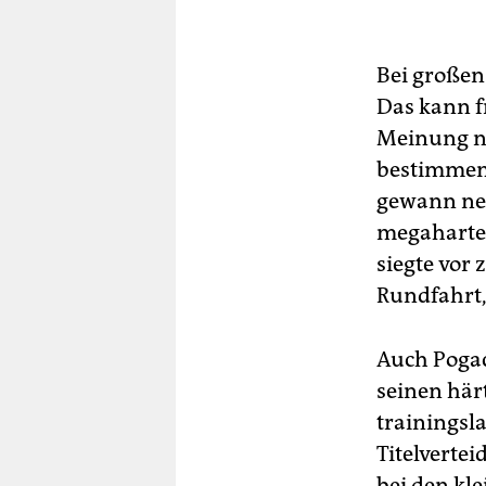
Bei großen
Das kann f
Meinung ni
bestimmen
gewann neb
megaharte 
siegte vor 
Rundfahrt,
Auch Pogac
seinen här
trainingsla
Titelvertei
bei den kl