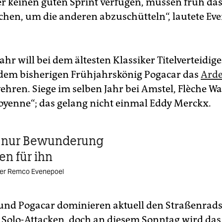
ber keinen guten Sprint verfügen, müssen früh d
hen, um die anderen abzuschütteln“, lautete ­Ev
ahr will bei dem ältesten Klassiker Titelverteidige
dem bisherigen Frühjahrskönig Pogacar das
Ard
ehren. Siege im selben Jahr bei Amstel, Flèche W
oyenne“; das gelang nicht einmal Eddy Merckx.
n nur Bewunderung
en für ihn
er Remco Evenepoel
und Pogacar dominieren aktuell den Straßenrads
 Solo-Attacken, doch an diesem Sonntag wird das