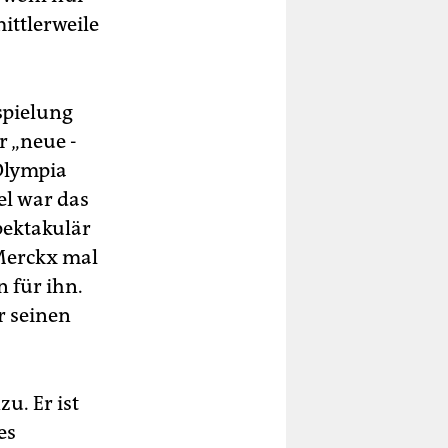
ittlerweile
spielung
r „neue ­
Olympia
el war das
pektakulär
 Merckx mal
 für ihn.
r seinen
u. Er ist
es