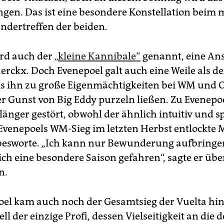
ngen. Das ist eine besondere Konstellation beim m
andertreffen der beiden.
rd auch der
„kleine Kannibale“
genannt, eine An
erckx. Doch Evenepoel galt auch eine Weile als de
is ihn zu große Eigenmächtigkeiten bei WM und 
er Gunst von Big Eddy purzeln ließen. Zu Evenepo
länger gestört, obwohl der ähnlich intuitiv und s
t Evenepoels WM-Sieg im letzten Herbst entlockte
besworte. „Ich kann nur Bewunderung aufbringen
lich eine besondere Saison gefahren“, sagte er übe
n.
oel kam auch noch der Gesamtsieg der Vuelta hinz
ll der einzige Profi, dessen Vielseitigkeit an die d