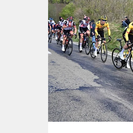
berlin
nord
wahrheit
verlag
verlag
veranstaltungen
shop
fragen & hilfe
unterstützen
abo
genossenschaft