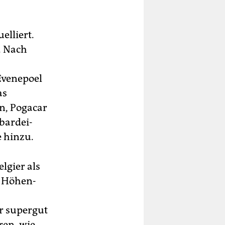
elliert.
. Nach
Evenepoel
as
n, Pogacar
mbardei-
 hinzu.
lgier als
m Höhen­
er supergut
ren, wie