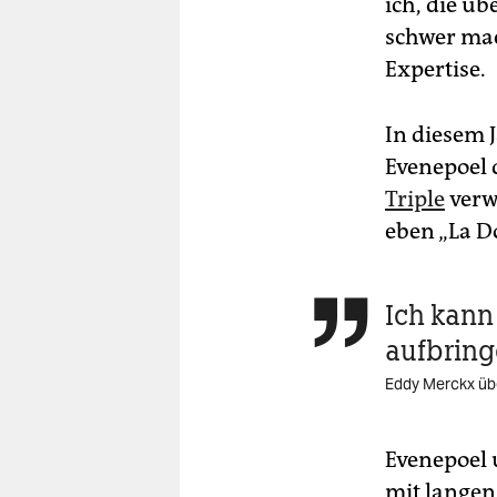
ich, die ü
schwer mac
Expertise.
In diesem J
Evenepoel 
Triple
verw
eben „La D
Ich kan

aufbring
Eddy Merckx üb
Evenepoel 
mit langen