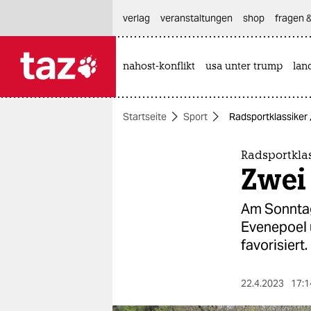
hautnavigation anspringen
hauptinhalt anspringen
footer anspringen
verlag
veranstaltungen
shop
fragen &
nahost-konflikt
usa unter trump
lan

taz zahl ich
taz zahl ich
Startseite
Sport
Radsportklassiker 
themen
politik
Radsportklas
Zwei 
öko
Am Sonntag 
gesellschaft
Evenepoel u
favorisiert.
kultur
sport
22.4.2023
17:1