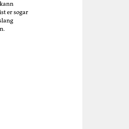
 kann
st er sogar
islang
n.