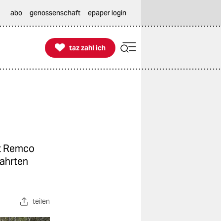
abo
genossenschaft
epaper login

taz zahl ich
taz zahl ich
it Remco
fahrten
teilen