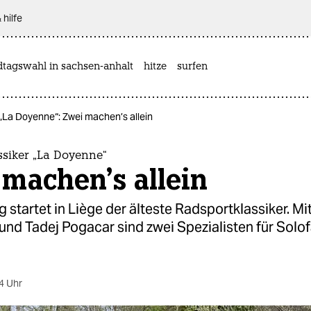
 hilfe
dtagswahl in sachsen-anhalt
hitze
surfen
„La Doy­enne“: Zwei machen’s allein
siker „La Doy­enne“
machen’s allein
startet in Liège der älteste Radsportklassiker. M
nd Tadej Pogacar sind zwei Spezialisten für Solo
4 Uhr