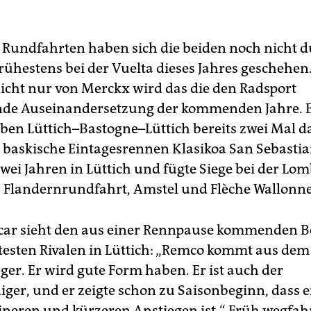
 Rundfahrten haben sich die beiden noch nicht du
rühestens bei der Vuelta dieses Jahres geschehen
cht nur von Merckx wird das die den Radsport
de Auseinandersetzung der kommenden Jahre. 
en Lüttich–Bastogne–Lüttich bereits zwei Mal d
baskische Eintagesrennen Klasikoa San Sebastia
zwei Jahren in Lüttich und fügte Siege bei der Lo
 Flandernrundfahrt, Amstel und Flèche Wallonne
ar sieht den aus einer Rennpause kommenden Be
testen Rivalen in Lüttich: „Remco kommt aus de
ger. Er wird gute Form haben. Er ist auch der
diger, und er zeigte schon zu Saisonbeginn, dass 
eineren und kürzeren Anstiegen ist.“ Früh wegfah