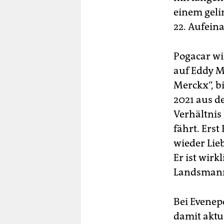
einem geli
22. Auf­ein
Pogacar wi
auf Eddy M
Merckx“, b
2021 aus d
Verhältnis 
fährt. Ers
wieder Lie
Er ist wirk
Landsman
Bei Evenep
damit aktue