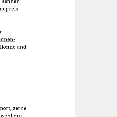
as Rennen
enepoels
r
ennen-
allonne und
port, gerne
 wohl nur