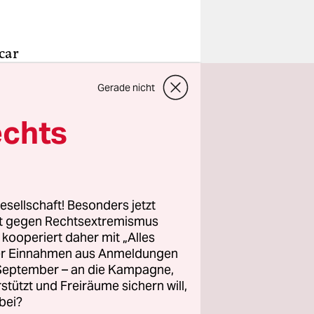
car
ten,
Gerade nicht
nzig
echts
sste allein
tierte er
esellschaft! Besonders jetzt
neut als
rt gegen Rechtsextremismus
früh
z kooperiert daher mit „Alles
ller Einnahmen aus Anmeldungen
ssen: Erst
. September – an die Kampagne,
rstützt und Freiräume sichern will,
bei?