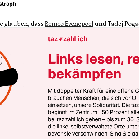
stroph
e glauben, dass
Remco Evenepoel
und Tadej Poga
ge Typen sind. In Rennen, die ihnen etwas bedeu
taz
zahl ich

gern die Einsamkeit. Pogacar setzte sich bei der
ndfahrt 17 Kilometer vor dem Ziel von seinem ei
Links lesen, r
en Begleiter ab. Das war vor drei Wochen. „Ich mu
bekämpfen
, um eine Chance auf den Sieg zu haben“, kommen
.
Mit doppelter Kraft für eine offene G
he legte er nach, gewann das Amstel Gold Race, er
brauchen Menschen, die sich vor O
 Mittwoch beim Flèche Wallonne musste er nicht 
einsetzen, unsere Solidarität. Die ta
beginnt im Zentrum“. 50 Prozent a
sondern konnte sich auf den Schluss­anstieg verla
bei taz zahl ich gehen – bis zum 30
ühmte Mauer von Huy fuhr er allen davon.
die linke, selbstverwaltete Orte unte
bevor sie verschwinden. Sind Sie da