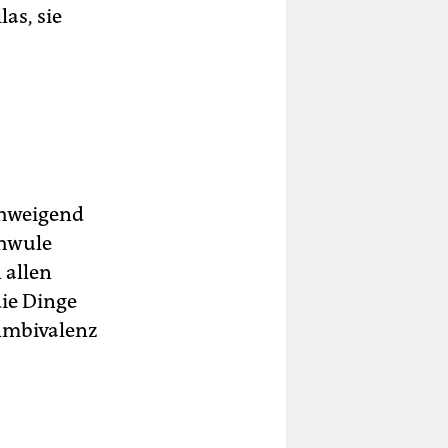
las, sie
schweigend
chwule
 allen
die Dinge
Ambivalenz