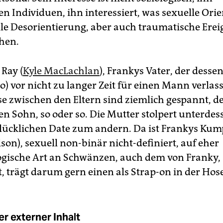
en Individuen, ihn interessiert, was sexuelle Ori
le Desorientierung, aber auch traumatische Erei
hen.
 Ray (
Kyle MacLachlan
), Frankys Vater, der desse
o) vor nicht zu langer Zeit für einen Mann verlass
se zwischen den Eltern sind ziemlich gespannt, de
en Sohn, so oder so. Die Mutter stolpert unterdes
ücklichen Date zum andern. Da ist Frankys Ku
on), sexuell non-binär nicht-definiert, auf eher
gische Art an Schwänzen, auch dem von Franky,
t, trägt darum gern einen als Strap-on in der Hose
r externer Inhalt