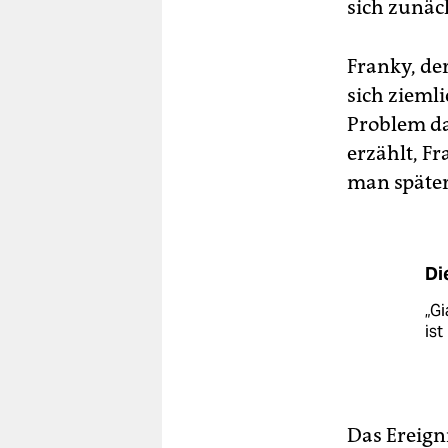
sich zunäc
Franky, der
sich ziemli
Problem da
erzählt, F
man später
Di
„Gi
ist
Das Ereigni