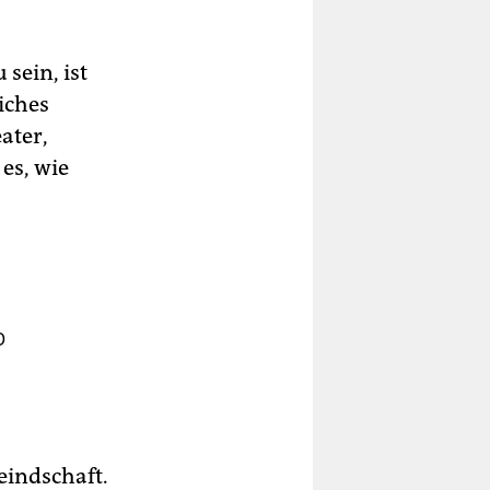
sein, ist
liches
ater,
es, wie
D
eindschaft.