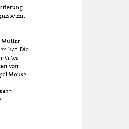
entierung
gnisse mit
n Mutter
en hat. Die
r Vater
sen von
mpel Mouse
 sehr
.