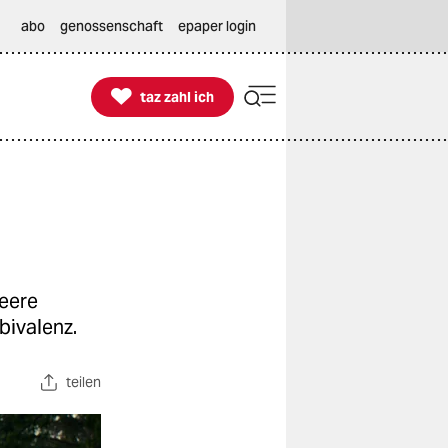
abo
genossenschaft
epaper login

taz zahl ich
taz zahl ich
ueere
bivalenz.
teilen