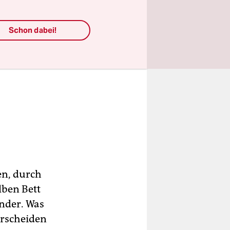
Schon dabei!
en, durch
lben Bett
ander. Was
erscheiden