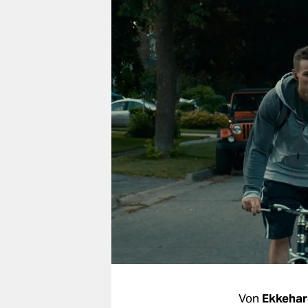
berlin
nord
wahrheit
verlag
verlag
veranstaltungen
shop
fragen & hilfe
unterstützen
abo
genossenschaft
Von
Ekkehar