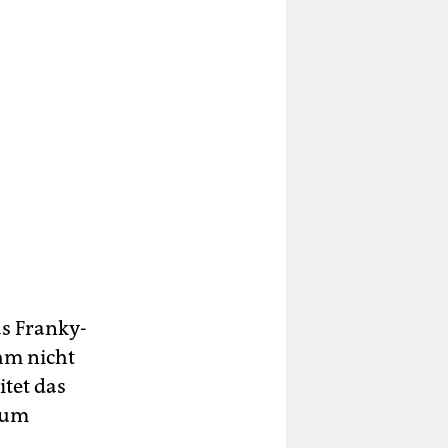
s Franky-
hm nicht
itet das
zum