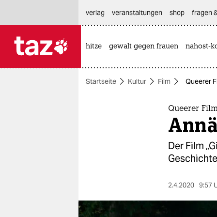
hautnavigation anspringen
hauptinhalt anspringen
footer anspringen
verlag
veranstaltungen
shop
fragen &
hitze
gewalt gegen frauen
nahost-ko

taz zahl ich
taz zahl ich
Startseite
Kultur
Film
Queerer F
themen
politik
Queerer Film
Annä
öko
Der Film „G
gesellschaft
Geschichte
kultur
2.4.2020
9:57 
sport