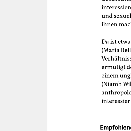
interessier
und sexuel
ihnen mac
Da ist etwa
(Maria Bell
Verhältnis
ermutigt d
einem ungl
(Niamh Wils
anthropolo
interessier
Empfohlene