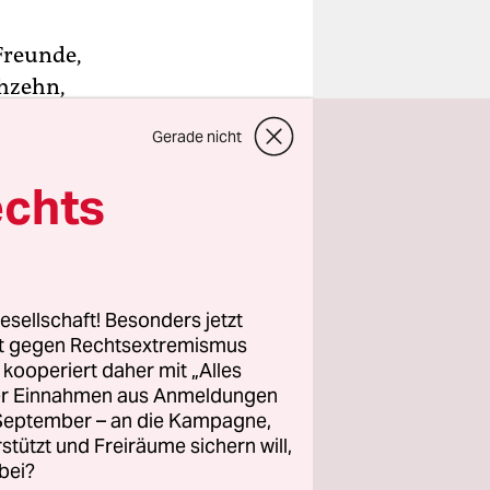
Freunde,
chzehn,
ule in
Gerade nicht
den Jungs
 auf die
echts
auf Franky
 und
esellschaft! Besonders jetzt
er: Eine
rt gegen Rechtsextremismus
z kooperiert daher mit „Alles
 vor. Cil
ller Einnahmen aus Anmeldungen
. September – an die Kampagne,
rstützt und Freiräume sichern will,
bei?