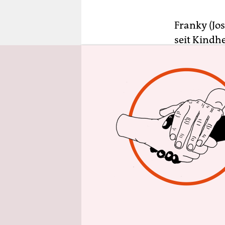
epaper login
Franky (Jo
seit Kindh
siebzehn, 
einer ameri
der Schule
hübsche und
abgesehen,
Zeitpunkt 
Alles sehr 
oder einer 
ist entsetz