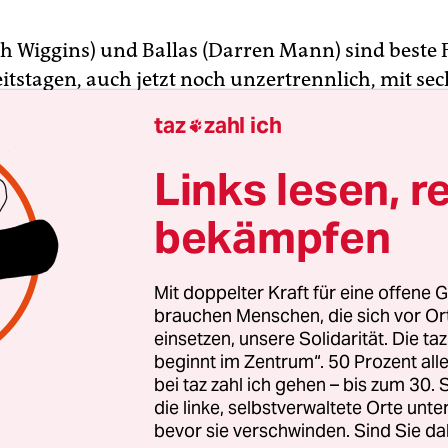
sh Wiggins) und Ballas (Darren Mann) sind beste 
eitstagen, auch jetzt noch unzertrennlich, mit se
gemeinsam im Schwimmverein, auf derselben Sch
taz
zahl ich

kanischen Stadt. Von Sex ist viel die Rede unter 
, aber es geht um Sex mit Mädchen, Franky hat es
Links lesen, r
 brave Cil (Hailey Kittle) abgesehen, Cil hat es 
bekämpfen
 es will nur nicht gelingen, einen passenden Ort
für den ersten gemeinsamen Sex zu finden.
Mit doppelter Kraft für eine offene G
behütet hier, die Mutter, die Eltern, die Geschwist
brauchen Menschen, die sich vor O
einsetzen, unsere Solidarität. Die ta
stört immer. Machen wirʼs im Park, schlägt Franky
beginnt im Zentrum“. 50 Prozent a
t. Das ist kein match made in heaven.
bei taz zahl ich gehen – bis zum 30
die linke, selbstverwaltete Orte unte
bevor sie verschwinden. Sind Sie da