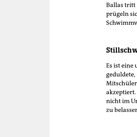
Ballas trit
prügeln sic
Schwimmver
Stillsc
Es ist eine
geduldete,
Mitschüler
akzeptiert.
nicht im U
zu belasse