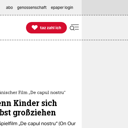
abo
genossenschaft
epaper login

taz zahl ich
taz zahl ich
nischer Film „De capul nostru“
nn Kinder sich
lbst großziehen
pielfilm „De capul nostru“ (On Our