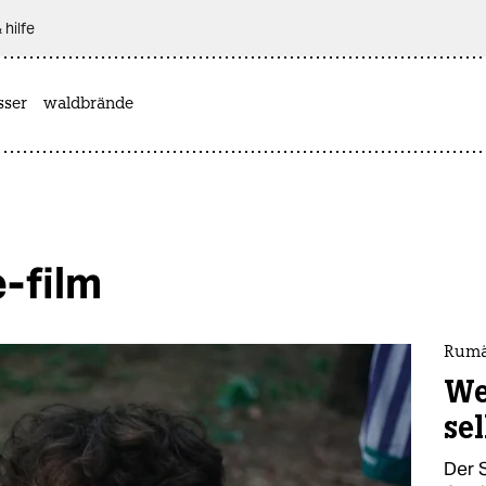
 hilfe
sser
waldbrände
-film
Rumä
We
se
Der S