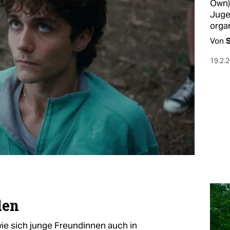
Own) 
Juge
organ
Von
S
19.2.
den
 wie sich junge Freundinnen auch in