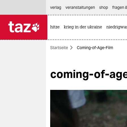
hautnavigation anspringen
hauptinhalt anspringen
footer anspringen
verlag
veranstaltungen
shop
fragen &
hitze
krieg in der ukraine
niedrigwa

taz zahl ich
taz zahl ich
Startseite
Coming-of-Age-Film
themen
politik
coming-of-age
öko
gesellschaft
kultur
sport