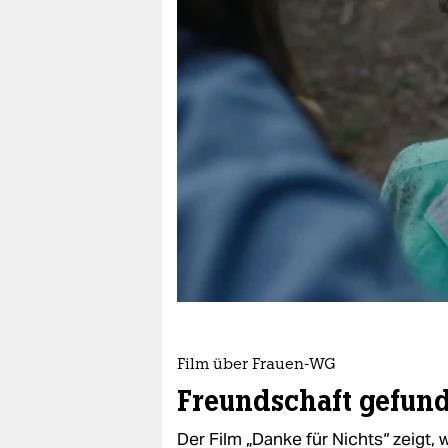
berlin
nord
wahrheit
verlag
verlag
veranstaltungen
shop
fragen & hilfe
unterstützen
Film über Frauen-WG
abo
Freundschaft gefun
genossenschaft
Der Film „Danke für Nichts“ zeigt,