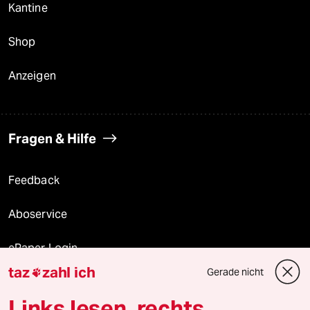
Kantine
Shop
Anzeigen
Fragen & Hilfe
Feedback
Aboservice
ePaper Login
taz
zahl ich
Gerade nicht

Downloads für Abonnierende
Links lesen, rechts