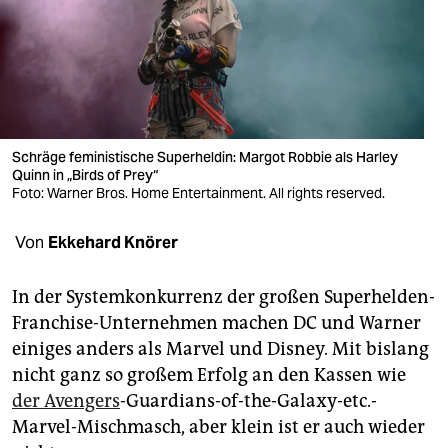
berlin
nord
wahrheit
verlag
Schräge feministische Superheldin: Margot Robbie als Harley
verlag
Quinn in „Birds of Prey“
Foto: Warner Bros. Home Entertainment. All rights reserved.
veranstaltungen
Von
Ekkehard Knörer
shop
fragen & hilfe
In der Systemkonkurrenz der großen Superhelden-
Franchise-Unternehmen machen DC und Warner
unterstützen
einiges anders als Marvel und Disney. Mit bislang
abo
nicht ganz so großem Erfolg an den Kassen wie
der Avengers
-Guardians-of-the-Galaxy-etc.-
genossenschaft
Marvel-Mischmasch, aber klein ist er auch wieder