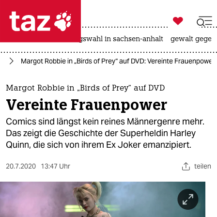

taz zahl ich
hitze
surfen
landtagswahl in sachsen-anhalt
gewalt gegen

taz zahl ich
lm
Margot Robbie in „Birds of Prey“ auf DVD: Vereinte Frauenpower
taz zahl ich
themen
Margot Robbie in „Birds of Prey“ auf DVD
Vereinte Frauenpower
politik
Comics sind längst kein reines Männergenre mehr.
öko
Das zeigt die Geschichte der Superheldin Harley
Quinn, die sich von ihrem Ex Joker emanzipiert.
gesellschaft
20.7.2020
13:47 Uhr
teilen
kultur
sport