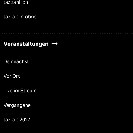
taz zahl ich
taz lab Infobrief
Veranstaltungen
Demnächst
Vor Ort
Live im Stream
Vergangene
taz lab 2027