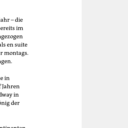
Jahr – die
ereits im
angezogen
ls en suite
er montags.
ngen.
e in
f Jahren
dway in
önig der