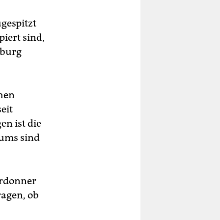
gespitzt
piert sind,
mburg
chen
eit
n ist die
kums sind
erdonner
ragen, ob