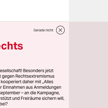
u
Gerade nicht
aterstück
t, ob es
echts
zieren
 Erfolg zu
esellschaft! Besonders jetzt
iert
rt gegen Rechtsextremismus
z kooperiert daher mit „Alles
burger Show
ller Einnahmen aus Anmeldungen
illionen
. September – an die Kampagne,
llionen
rstützt und Freiräume sichern will,
bei?