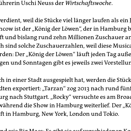
ührerin Uschi Neuss der
Wirtschaftswoche
.
erdient, weil die Stücke viel länger laufen als ein 
hcow ist der „König der Löwen“, der in Hamburg b
äuft und bislang rund zehn Millionen Zuschauer 
ch sind solche Zuschauerzahlen, weil diese Musica
erden: Der „König der Löwen“ läuft jeden Tag auß
en und Sonntagen gibt es jeweils zwei Vorstellu
h in einer Stadt ausgespielt hat, werden die Stück
dten exportiert: „Tarzan“ zog 2013 nach rund fün
g nach Stuttgart. „Rocky“ versuchte es am Broa
während die Show in Hamburg weiterlief. Der „K
ft in Hamburg, New York, London und Tokio.