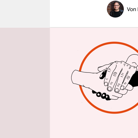
epaper login
Von
HAMBUR
verdienen. 
ist etwas a
funktionier
lassen, we
Trotzdem v
planen. Da
Musicals, 
„Das Wunde
Euro, „Rock
Euro.