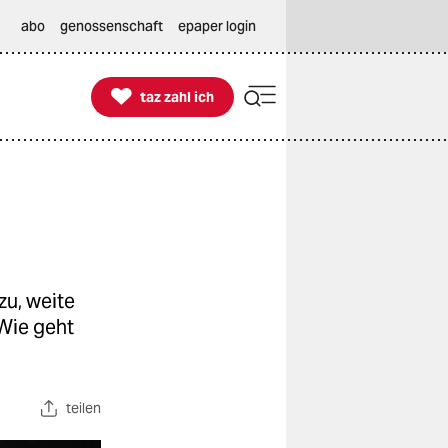
abo
genossenschaft
epaper login

taz zahl ich
taz zahl ich
u, weite
 Wie geht
teilen