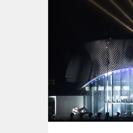
berlin
nord
wahrheit
verlag
verlag
veranstaltungen
shop
fragen & hilfe
unterstützen
abo
genossenschaft