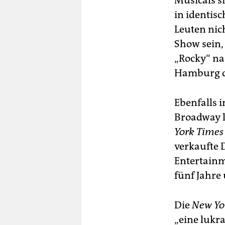
Musicals s
in identis
Leuten nich
Show sein,
„Rocky“ na
Hamburg da
Ebenfalls 
Broadway l
York Times
verkaufte 
Entertainm
fünf Jahre
Die
New Yo
„eine lukr