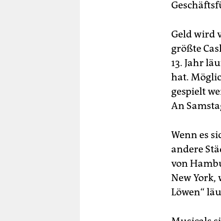
Geschäftsf
Geld wird v
größte Cas
13. Jahr l
hat. Mögli
gespielt w
An Samstag
Wenn es sic
andere Stä
von Hambur
New York, 
Löwen“ läu