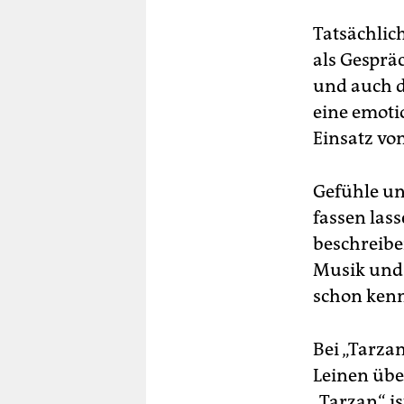
Tatsächlich
als Gesprä
und auch da
eine emoti
Einsatz vo
Gefühle un
fassen lass
beschreibe
Musik und 
schon kenn
Bei „Tarzan
Leinen übe
„Tarzan“ i