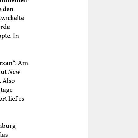
ontinenten
e den
twickelte
urde
pte. In
arzan“: Am
aut
New
. Also
Stage
t lief es
amburg
das