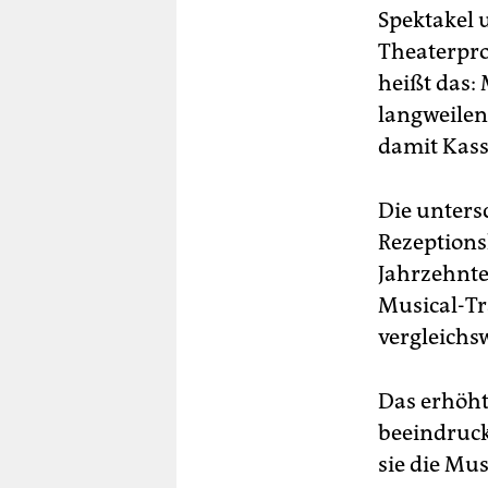
Spektakel 
Theaterpro
heißt das: 
langweilen
damit Kass
Die unters
Rezeptions
Jahrzehnte
Musical-Tr
vergleichsw
Das erhöht
beeindruck
sie die Mu