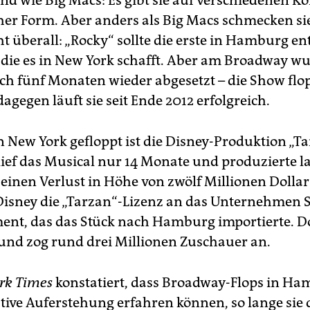
ind wie Big Macs: Es gibt sie auf verschiedenen K
cher Form. Aber anders als Big Macs schmecken si
t überall: „Rocky“ sollte die erste in Hamburg en
 die es in New York schafft. Aber am Broadway w
ch fünf Monaten wieder abgesetzt – die Show flop
gegen läuft sie seit Ende 2012 erfolgreich.
in New York gefloppt ist die Disney-Produktion „T
ief das Musical nur 14 Monate und produzierte l
einen Verlust in Höhe von zwölf Millionen Dollar
Disney die „Tarzan“-Lizenz an das Unternehmen 
ent, das das Stück nach Hamburg importierte. Dor
 und zog rund drei Millionen Zuschauer an.
rk Times
konstatiert, dass Broadway-Flops in H
ative Auferstehung erfahren können, so lange sie 