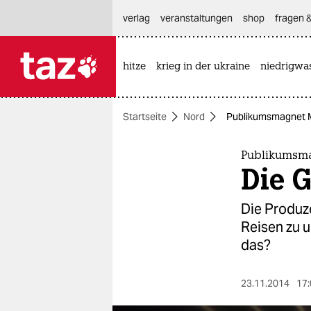
hautnavigation anspringen
hauptinhalt anspringen
footer anspringen
verlag
veranstaltungen
shop
fragen &
hitze
krieg in der ukraine
niedrigwa

taz zahl ich
taz zahl ich
Startseite
Nord
Publikumsmagnet Mu
themen
politik
Publikumsm
Die G
öko
Die Produz
gesellschaft
Reisen zu u
das?
kultur
sport
23.11.2014
17: