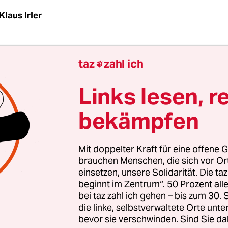
Klaus Irler
G
taz
| Es spricht nichts dagegen, mit Kultur Geld z
taz
zahl ich

Es ist nur nicht so einfach: Ein Song oder ein The
nderes als ein Glasfaserkabel, bei dem absehbar is
Links lesen, r
t. Es gibt keine Formel, nach der sich Hits produ
bekämpfen
der in der Musik noch im Theater.
ersuchen Unternehmen wie Stage Entertainment,
Mit doppelter Kraft für eine offene G
s Unternehmen mit Hauptsitz in Holland produz
brauchen Menschen, die sich vor O
einsetzen, unsere Solidarität. Die ta
bei denen es um viel Geld geht: In die neue Ham
beginnt im Zentrum“. 50 Prozent a
r von Bern“ investiert Stage Entertainment 15 M
bei taz zahl ich gehen – bis zum 30
y“ kostete ebenso viel und „Tarzan“ lag bei 18 Mi
die linke, selbstverwaltete Orte unte
bevor sie verschwinden. Sind Sie da