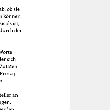
b, ob sie
en können,
cals ist,
 durch den
 Worte
der sich
 Zutaten
Prinzip
n.
teller an
ngen:
 werden