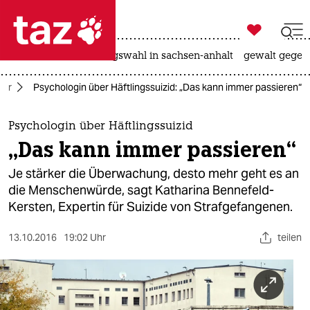

taz zahl ich
hitze
surfen
landtagswahl in sachsen-anhalt
gewalt gegen

taz zahl ich
ror
Psychologin über Häftlingssuizid: „Das kann immer passieren“
taz zahl ich
themen
Psychologin über Häftlingssuizid
„Das kann immer passieren“
politik
Je stärker die Überwachung, desto mehr geht es an
öko
die Menschenwürde, sagt Katharina Bennefeld-
Kersten, Expertin für Suizide von Strafgefangenen.
gesellschaft
13.10.2016
19:02 Uhr
teilen
kultur
sport