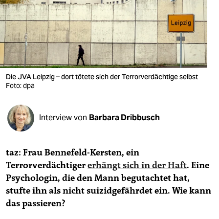
berlin
nord
wahrheit
verlag
Die JVA Leipzig – dort tötete sich der Terrorverdächtige selbst
Foto: dpa
verlag
veranstaltungen
Interview von
Barbara Dribbusch
shop
fragen & hilfe
taz: Frau Bennefeld-Kersten, ein
unterstützen
Terrorverdächtiger
erhängt sich in der Haft
. Eine
Psychologin, die den Mann begutachtet hat,
abo
stufte ihn als nicht suizidgefährdet ein. Wie kann
genossenschaft
das passieren?