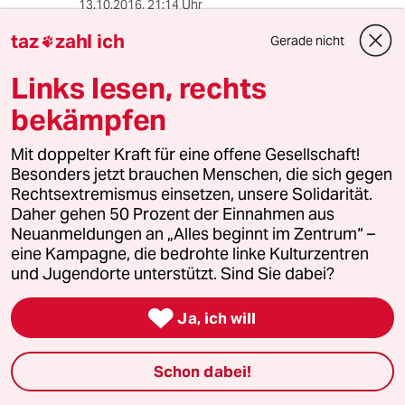
13.10.2016
,
21:14 Uhr
so ziemlich alles an+inn einem gefängniss ist
taz
zahl ich
Gerade nicht

gegen die menchenwürde,also kein
schlüssiges argument
Links lesen, rechts
bekämpfen
TazTiz
T
Mit doppelter Kraft für eine offene Gesellschaft!
13.10.2016
,
20:29 Uhr
Besonders jetzt brauchen Menschen, die sich gegen
Ein Haftraum mit einem Gitter hat "ideale"
Rechtsextremismus einsetzen, unsere Solidarität.
Bedingungen für eine Selbsttötung. Wie man
Daher gehen 50 Prozent der Einnahmen aus
sich nach nur 72 Stunden sicher sein wollte,
Neuanmeldungen an „Alles beginnt im Zentrum“ –
dass sich dieser Mann - selbst ohne innere
eine Kampagne, die bedrohte linke Kulturzentren
(depressive) suizidale Absichten - nicht das
und Jugendorte unterstützt. Sind Sie dabei?
Leben nimmt, ist mir schleierhaft. Der Mann hat
offensichtlich ganz rational seinem Leben ein

Ja, ich will
Ende gesetzt.
Die untersuchende Psychologin hat da eine
Schon dabei!
Verantwortung übernommen, die sie nie hätte