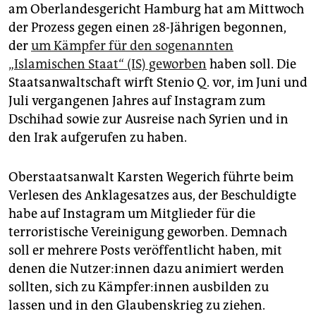
epaper login
am Oberlandesgericht Hamburg hat am Mittwoch
der Prozess gegen einen 28-Jährigen begonnen,
der
um Kämpfer für den sogenannten
„Islamischen Staat“ (IS) geworben
haben soll. Die
Staatsanwaltschaft wirft Stenio Q. vor, im Juni und
Juli vergangenen Jahres auf Instagram zum
Dschihad sowie zur Ausreise nach Syrien und in
den Irak aufgerufen zu haben.
Oberstaatsanwalt Karsten Wegerich führte beim
Verlesen des Anklagesatzes aus, der Beschuldigte
habe auf Instagram um Mitglieder für die
terroristische Vereinigung geworben. Demnach
soll er mehrere Posts veröffentlicht haben, mit
denen die Nut­ze­r:in­nen dazu animiert werden
sollten, sich zu Kämp­fe­r:in­nen ausbilden zu
lassen und in den Glaubenskrieg zu ziehen.