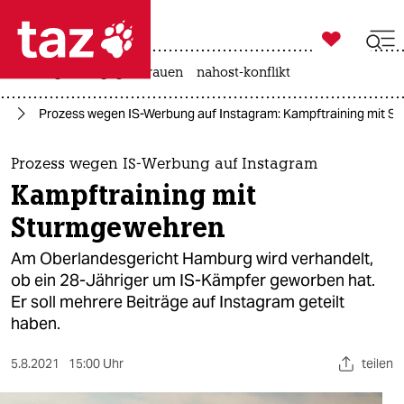

taz zahl ich
hitze
gewalt gegen frauen
nahost-konflikt

taz zahl ich
rg
Prozess wegen IS-Werbung auf Instagram: Kampftraining mit 
taz zahl ich
themen
Prozess wegen IS-Werbung auf Instagram
Kampftraining mit
politik
Sturmgewehren
öko
Am Oberlandesgericht Hamburg wird verhandelt,
ob ein 28-Jähriger um IS-Kämpfer geworben hat.
gesellschaft
Er soll mehrere Beiträge auf Instagram geteilt
haben.
kultur
sport
5.8.2021
15:00 Uhr
teilen