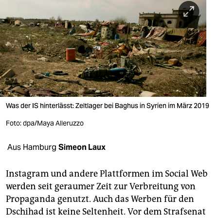
berlin
nord
wahrheit
verlag
verlag
veranstaltungen
Was der IS hinterlässt: Zeltlager bei Baghus in Syrien im März 2019
shop
Foto: dpa/Maya Alleruzzo
fragen & hilfe
Aus Hamburg
Simeon Laux
unterstützen
Instagram und andere Plattformen im Social Web
abo
werden seit geraumer Zeit zur Verbreitung von
Propaganda genutzt. Auch das Werben für den
genossenschaft
Dschihad ist keine Seltenheit. Vor dem Strafsenat