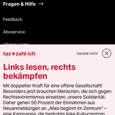
Fragen & Hilfe
Feedback
Aboservice
ePaper Login
taz
zahl ich
Gerade nicht

Downloads für Abonnierende
Links lesen, rechts
bekämpfen
© 2026 taz Verlags und Vertriebs GmbH
Mit doppelter Kraft für eine offene Gesellschaft!
Alle Rechte vorbehalten. Bei rechtlichen Fragen oder für Genehmigungen
wenden Sie sich bitte an
lizenzen@taz.de
Besonders jetzt brauchen Menschen, die sich gegen
Rechtsextremismus einsetzen, unsere Solidarität.
Daher gehen 50 Prozent der Einnahmen aus
Feedback
Redaktionsstatut
Kommune-Richtlinien
KI-
Neuanmeldungen an „Alles beginnt im Zentrum“ –
eine Kampagne, die bedrohte linke Kulturzentren