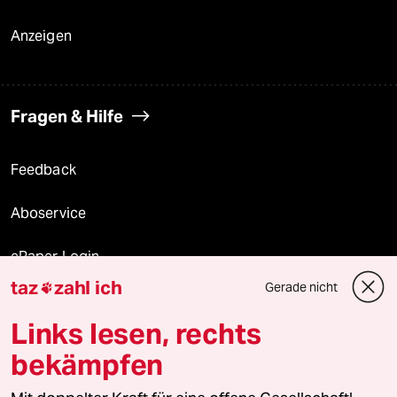
Anzeigen
Fragen & Hilfe
Feedback
Aboservice
ePaper Login
taz
zahl ich
Gerade nicht

Downloads für Abonnierende
Links lesen, rechts
bekämpfen
© 2026 taz Verlags und Vertriebs GmbH
Alle Rechte vorbehalten. Bei rechtlichen Fragen oder für Genehmigungen