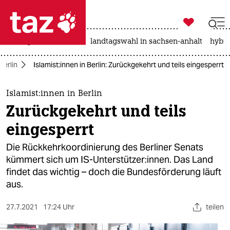

taz zahl ich
niedrigwasser
rente
landtagswahl in sachsen-anhalt
hybri

taz zahl ich
Berlin
Is­la­mis­t:in­nen in Berlin: Zurückgekehrt und teils eingesperrt
taz zahl ich
themen
Is­la­mis­t:in­nen in Berlin
Zurückgekehrt und teils
politik
eingesperrt
öko
Die Rückkehrkoordinierung des Berliner Senats
kümmert sich um IS-Unterstützer:innen. Das Land
gesellschaft
findet das wichtig – doch die Bundesförderung läuft
aus.
kultur
sport
27.7.2021
17:24 Uhr
teilen