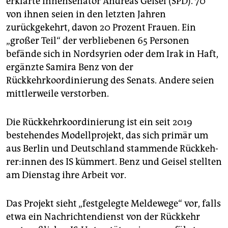
erklärte Innensenator Andreas Geisel (SPD). 70
epaper login
von ihnen seien in den letzten Jahren
zurückgekehrt, davon 20 Prozent Frauen. Ein
„großer Teil“ der verbliebenen 65 Personen
befände sich in Nordsyrien oder dem Irak in Haft,
ergänzte Samira Benz von der
Rückkehrkoordinierung des Senats. Andere seien
mittlerweile verstorben.
Die Rückkehrkoordinierung ist ein seit 2019
bestehendes Modellprojekt, das sich primär um
aus Berlin und Deutschland stammende Rück­keh­
re­r:in­nen des IS kümmert. Benz und Geisel stellten
am Dienstag ihre Arbeit vor.
Das Projekt sieht „festgelegte Meldewege“ vor, falls
etwa ein Nachrichtendienst von der Rückkehr