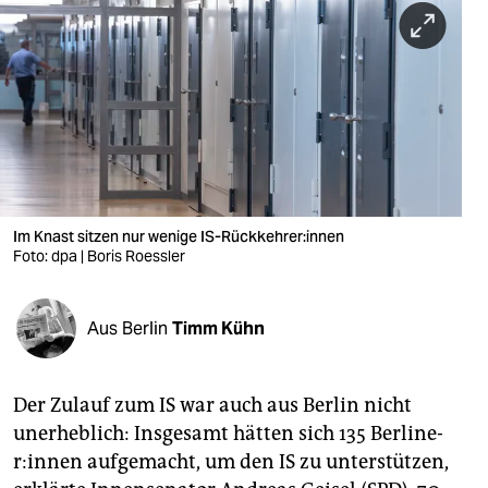
berlin
nord
wahrheit
verlag
verlag
veranstaltungen
Im Knast sitzen nur wenige IS-Rückkehrer:innen
Foto: dpa | Boris Roessler
shop
fragen & hilfe
Aus Berlin
Timm Kühn
unterstützen
Der Zulauf zum IS war auch aus Berlin nicht
abo
unerheblich: Insgesamt hätten sich 135 Ber­li­ne­
genossenschaft
r:in­nen aufgemacht, um den IS zu unterstützen,