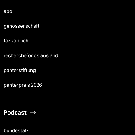
abo
genossenschaft
taz zahl ich
recherchefonds ausland
panterstiftung
panterpreis 2026
Podcast
bundestalk