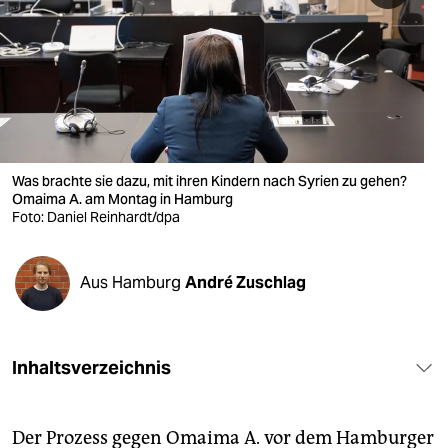
berlin
nord
wahrheit
verlag
verlag
Was brachte sie dazu, mit ihren Kindern nach Syrien zu gehen?
Omaima A. am Montag in Hamburg
veranstaltungen
Foto: Daniel Reinhardt/dpa
shop
Aus Hamburg
André Zuschlag
fragen & hilfe
unterstützen
Inhaltsverzeichnis
abo
genossenschaft
Der Prozess gegen Omaima A. vor dem Hamburger