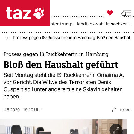

taz zahl ich
nahost-konflikt
usa unter trump
landtagswahl in sachsen-an

taz zahl ich
st
Prozess gegen IS-Rückkehrerin in Hamburg: Bloß den Haushalt 
taz zahl ich
themen
Prozess gegen IS-Rückkehrerin in Hamburg
Bloß den Haushalt geführt
politik
Seit Montag steht die IS-Rückkehrerin Omaima A.
öko
vor Gericht. Die Witwe des Terroristen Denis
Cuspert soll unter anderem eine Sklavin gehalten
gesellschaft
haben.
kultur
4.5.2020
19:10 Uhr
teilen
sport