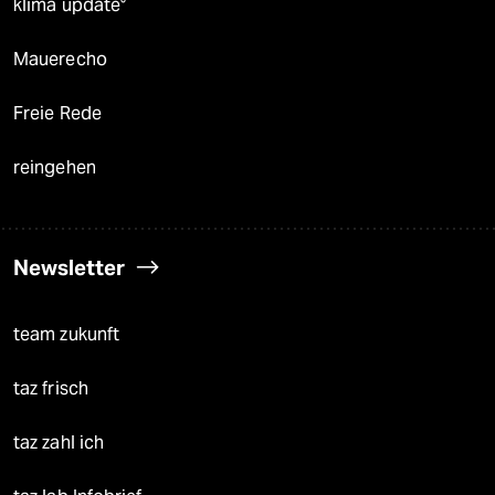
klima update°
Mauerecho
Freie Rede
reingehen
Newsletter
team zukunft
taz frisch
taz zahl ich