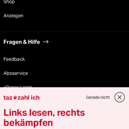
Shop
Anzeigen
Fragen & Hilfe
Feedback
Aboservice
ePaper Login
taz
zahl ich
Gerade nicht

Downloads für Abonnierende
Links lesen, rechts
bekämpfen
© 2026 taz Verlags und Vertriebs GmbH