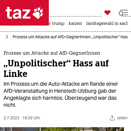

taz zahl ich
bergsteigen
usa unter trump
katzen
landtagswahl in sachs

taz zahl ich
fa
Prozess um Attacke auf AfD-GegnerInnen: „Unpolitischer“ Hass 
taz zahl ich
themen
Prozess um Attacke auf AfD-GegnerInnen
„Unpolitischer“ Hass auf
politik
Linke
öko
Im Prozess um die Auto-Attacke am Rande einer
AfD-Veranstaltung in Henstedt-Ulzburg gab der
gesellschaft
Angeklagte sich harmlos. Überzeugend war das
nicht.
kultur
sport
3.7.2023
18:39 Uhr
teilen