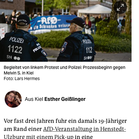
berlin
nord
wahrheit
verlag
verlag
veranstaltungen
Begleitet von linkem Protest und Polizei: Prozessbeginn gegen
Melvin S. in Kiel
shop
Foto: Lars Hermes
fragen & hilfe
Aus Kiel
Esther Geißlinger
unterstützen
abo
Vor fast drei Jahren fuhr ein damals 19-Jähriger
genossenschaft
am Rand einer
AfD-Veranstaltung in Henstedt-
Ulzburg mit einem Pick-up
in eine