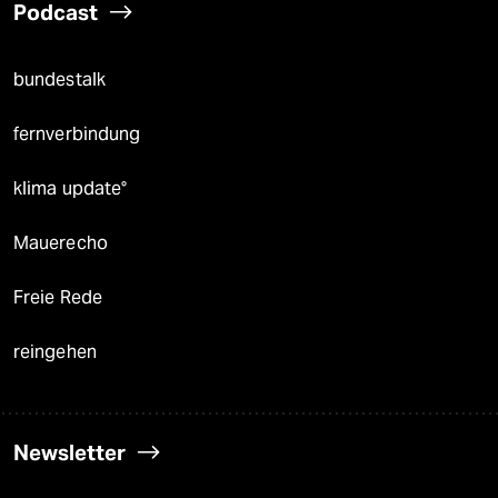
Podcast
bundestalk
fernverbindung
klima update°
Mauerecho
Freie Rede
reingehen
Newsletter