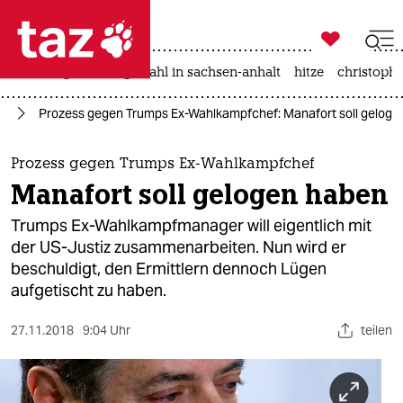

taz zahl ich
iran-krieg
landtagswahl in sachsen-anhalt
hitze
christophe

taz zahl ich
mp
Prozess gegen Trumps Ex-Wahlkampfchef: Manafort soll geloge
taz zahl ich
themen
Prozess gegen Trumps Ex-Wahlkampfchef
Manafort soll gelogen haben
politik
Trumps Ex-Wahlkampfmanager will eigentlich mit
öko
der US-Justiz zusammenarbeiten. Nun wird er
beschuldigt, den Ermittlern dennoch Lügen
gesellschaft
aufgetischt zu haben.
kultur
27.11.2018
9:04 Uhr
teilen
sport