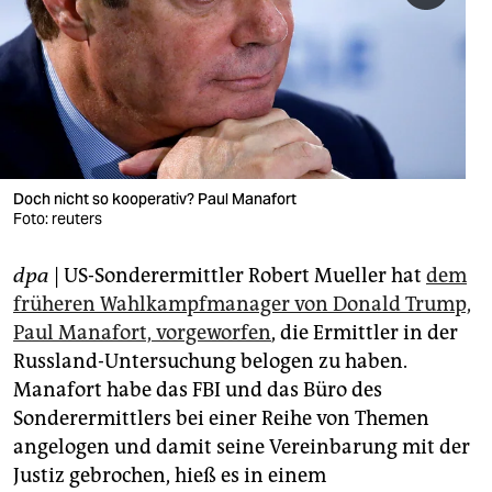
berlin
nord
wahrheit
verlag
verlag
Doch nicht so kooperativ? Paul Manafort
Foto: reuters
veranstaltungen
dpa
| US-Sonderermittler Robert Mueller hat
dem
shop
früheren Wahlkampfmanager von Donald Trump,
fragen & hilfe
Paul Manafort, vorgeworfen
, die Ermittler in der
Russland-Untersuchung belogen zu haben.
unterstützen
Manafort habe das FBI und das Büro des
abo
Sonderermittlers bei einer Reihe von Themen
angelogen und damit seine Vereinbarung mit der
genossenschaft
Justiz gebrochen, hieß es in einem