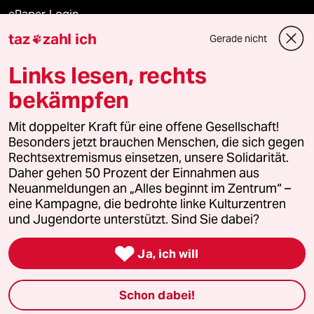
ePaper Login
taz
zahl ich
Gerade nicht

Downloads für Abonnierende
Links lesen, rechts
bekämpfen
© 2026 taz Verlags und Vertriebs GmbH
Alle Rechte vorbehalten. Bei rechtlichen Fragen oder für Genehmigungen
Mit doppelter Kraft für eine offene Gesellschaft!
wenden Sie sich bitte an
lizenzen@taz.de
Besonders jetzt brauchen Menschen, die sich gegen
Rechtsextremismus einsetzen, unsere Solidarität.
Daher gehen 50 Prozent der Einnahmen aus
Feedback
Redaktionsstatut
Kommune-Richtlinien
KI-
Neuanmeldungen an „Alles beginnt im Zentrum“ –
eine Kampagne, die bedrohte linke Kulturzentren
Leitlinie
Informant
Datenschutz
Impressum
AGB
und Jugendorte unterstützt. Sind Sie dabei?
Seitenwende
Einwilligungen widerrufen (Ads)

Ja, ich will
Schon dabei!