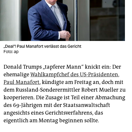
berlin
nord
wahrheit
verlag
„Deal“! Paul Manafort verlässt das Gericht
verlag
Foto: ap
veranstaltungen
Donald Trumps „tapferer Mann“ knickt ein: Der
ehemalige
Wahlkampfchef des US-Präsidenten,
shop
Paul Manafort
, kündigte am Freitag an, doch mit
fragen & hilfe
dem Russland-Sonderermittler Robert Mueller zu
kooperieren. Die Zusage ist Teil einer Abmachung
unterstützen
des 69-Jährigen mit der Staatsanwaltschaft
abo
angesichts eines Gerichtsverfahrens, das
eigentlich am Montag beginnen sollte.
genossenschaft