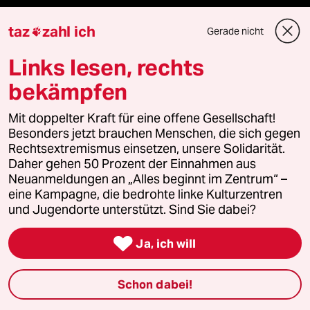
Hausblog
taz
zahl ich
Gerade nicht

Die Seitenwende
Links lesen, rechts
bekämpfen
Stellen
Mit doppelter Kraft für eine offene Gesellschaft!
Presse
Besonders jetzt brauchen Menschen, die sich gegen
Rechtsextremismus einsetzen, unsere Solidarität.
Daher gehen 50 Prozent der Einnahmen aus
Neuanmeldungen an „Alles beginnt im Zentrum“ –
Unterstützen
eine Kampagne, die bedrohte linke Kulturzentren
und Jugendorte unterstützt. Sind Sie dabei?
abo

Ja, ich will
genossenschaft
Schon dabei!
taz zahl ich