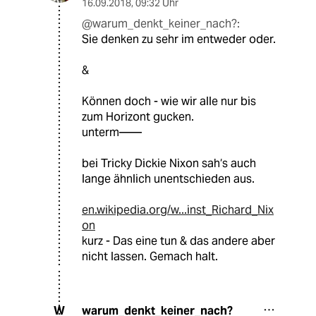
16.09.2018
,
09:32 Uhr
@warum_denkt_keiner_nach?:
Sie denken zu sehr im entweder oder.
&
Können doch - wie wir alle nur bis
zum Horizont gucken.
unterm——
bei Tricky Dickie Nixon sah‘s auch
lange ähnlich unentschieden aus.
en.wikipedia.org/w...inst_Richard_Nix
on
kurz - Das eine tun & das andere aber
nicht lassen. Gemach halt.
warum_denkt_keiner_nach?
W