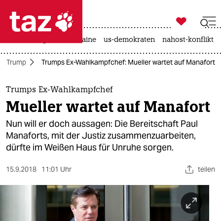

taz zahl ich
hitze
krieg in der ukraine
us-demokraten
nahost-konflikt

taz zahl ich
er Trump
Trumps Ex-Wahlkampfchef: Mueller wartet auf Manafort
taz zahl ich
themen
Trumps Ex-Wahlkampfchef
Mueller wartet auf Manafort
politik
Nun will er doch aussagen: Die Bereitschaft Paul
öko
Manaforts, mit der Justiz zusammenzuarbeiten,
dürfte im Weißen Haus für Unruhe sorgen.
gesellschaft
15.9.2018
11:01 Uhr
teilen
kultur
sport