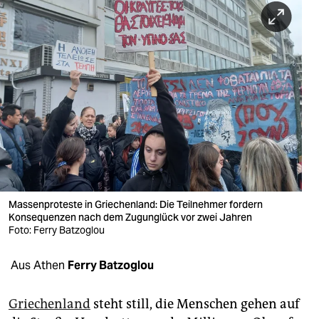
berlin
nord
wahrheit
verlag
verlag
veranstaltungen
shop
Massenproteste in Griechenland: Die Teilnehmer fordern
fragen & hilfe
Konsequenzen nach dem Zugunglück vor zwei Jahren
Foto: Ferry Batzoglou
unterstützen
Aus Athen
Ferry Batzoglou
abo
genossenschaft
Griechenland
steht still, die Menschen gehen auf