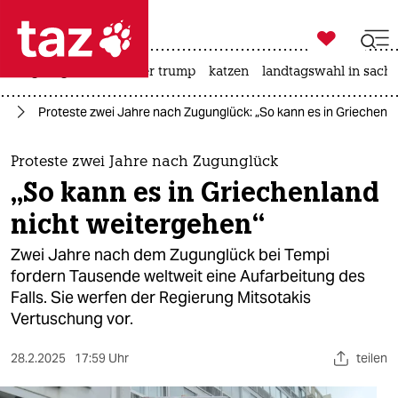

taz zahl ich
bergsteigen
usa unter trump
katzen
landtagswahl in sachs

taz zahl ich
pa
Proteste zwei Jahre nach Zugunglück: „So kann es in Griechenla
taz zahl ich
themen
Proteste zwei Jahre nach Zugunglück
„So kann es in Griechenland
politik
nicht weitergehen“
öko
Zwei Jahre nach dem Zugunglück bei Tempi
fordern Tausende weltweit eine Aufarbeitung des
gesellschaft
Falls. Sie werfen der Regierung Mitsotakis
Vertuschung vor.
kultur
sport
28.2.2025
17:59 Uhr
teilen