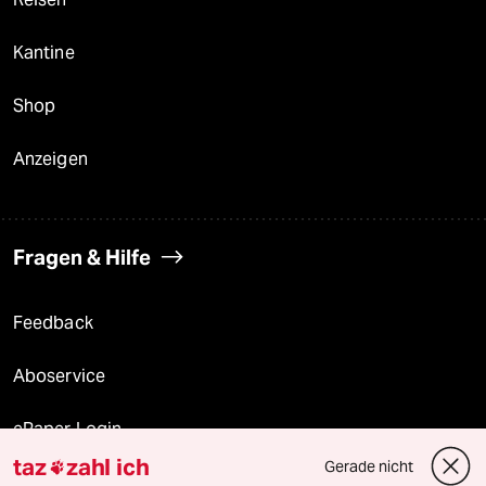
Kantine
Shop
Anzeigen
Fragen & Hilfe
Feedback
Aboservice
ePaper Login
taz
zahl ich
Gerade nicht

Downloads für Abonnierende