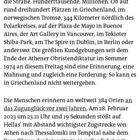
epaper login
die Straße. Hunderttausende, Millionen. Ob auf
rund dreihundert Plätzen in Griechenland, im
norwegischen Tromsø, 344 Kilometer nördlich des
Polarkreises, auf der Plaza de Mayo in Buenos
Aires, der Art Gallery in Vancouver, im Tokioter
Shiba-Park, am The Spire in Dublin, in Berlin oder
anderswo: Die größten Kundgebungen seit dem
Ende der Athener Obristendiktatur im Sommer
1974 an diesem Freitag sind eine Erinnerung, eine
Mahnung und zugleich eine Forderung: So kann es
in Griechenland nicht weitergehen.
Die Menschen erinnern an weltweit 384 Orten
an
das Zugunglück vor zwei Jahren.
Am 28. Februar
2023 um 23.21 Uhr und 19 Sekunden stößt auf
Hellas' mit Abstand wichtigster Zugstrecke von
Athen nach Thessaloniki im Tempital nahe dem