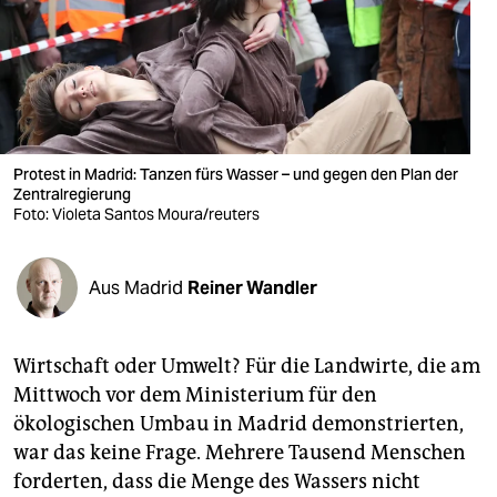
berlin
nord
wahrheit
verlag
Protest in Madrid: Tanzen fürs Wasser – und gegen den Plan der
verlag
Zentralregierung
Foto: Violeta Santos Moura/reuters
veranstaltungen
shop
Aus Madrid
Reiner Wandler
fragen & hilfe
Wirtschaft oder Umwelt? Für die Landwirte, die am
unterstützen
Mittwoch vor dem Ministerium für den
abo
ökologischen Umbau in Madrid demonstrierten,
war das keine Frage. Mehrere Tausend Menschen
genossenschaft
forderten, dass die Menge des Wassers nicht