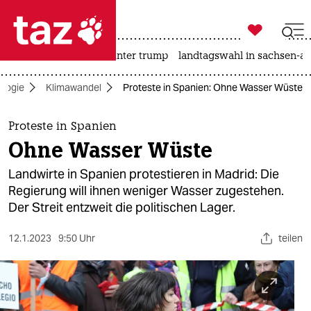

taz zahl ich
nahost-konflikt
usa unter trump
landtagswahl in sachsen-an

taz zahl ich
logie
Klimawandel
Proteste in Spanien: Ohne Wasser Wüste
taz zahl ich
themen
Proteste in Spanien
Ohne Wasser Wüste
politik
Landwirte in Spanien protestieren in Madrid: Die
öko
Regierung will ihnen weniger Wasser zugestehen.
Der Streit entzweit die politischen Lager.
gesellschaft
12.1.2023
9:50 Uhr
teilen
kultur
sport