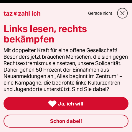
Veranstaltungen
taz
zahl ich
Gerade nicht

Links lesen, rechts
Demnächst
bekämpfen
Vor Ort
Mit doppelter Kraft für eine offene Gesellschaft!
Besonders jetzt brauchen Menschen, die sich gegen
Live im Stream
Rechtsextremismus einsetzen, unsere Solidarität.
Daher gehen 50 Prozent der Einnahmen aus
Vergangene
Neuanmeldungen an „Alles beginnt im Zentrum“ –
eine Kampagne, die bedrohte linke Kulturzentren
taz lab 2027
und Jugendorte unterstützt. Sind Sie dabei?

Ja, ich will
Mehr taz Lesestoff
Schon dabei!