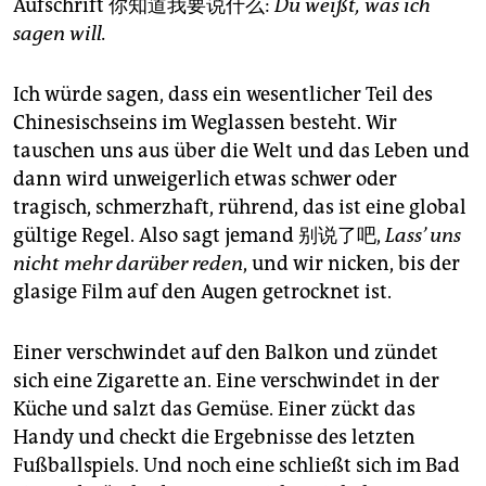
epaper login
Aufschrift 你知道我要说什么:
Du weißt, was ich
sagen will.
Ich würde sagen, dass ein wesentlicher Teil des
Chinesischseins im Weglassen besteht. Wir
tauschen uns aus über die Welt und das Leben und
dann wird unweigerlich etwas schwer oder
tragisch, schmerzhaft, rührend, das ist eine global
gültige Regel. Also sagt jemand 别说了吧,
Lass’ uns
nicht mehr darüber reden
, und wir nicken, bis der
glasige Film auf den Augen getrocknet ist.
Einer verschwindet auf den Balkon und zündet
sich eine Zigarette an. Eine verschwindet in der
Küche und salzt das Gemüse. Einer zückt das
Handy und checkt die Ergebnisse des letzten
Fußballspiels. Und noch eine schließt sich im Bad