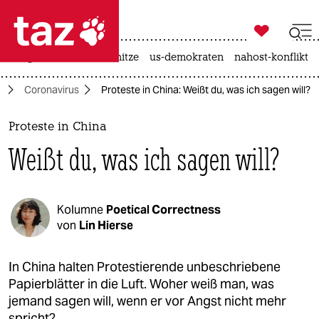

taz zahl ich
krieg in der ukraine
hitze
us-demokraten
nahost-konflikt

taz zahl ich
g
Coronavirus
Proteste in China: Weißt du, was ich sagen will?
taz zahl ich
themen
Proteste in China
Weißt du, was ich sagen will?
politik
öko
Kolumne
Poetical Correctness
gesellschaft
von
Lin Hierse
kultur
In China halten Protestierende unbeschriebene
Papierblätter in die Luft. Woher weiß man, was
sport
jemand sagen will, wenn er vor Angst nicht mehr
spricht?