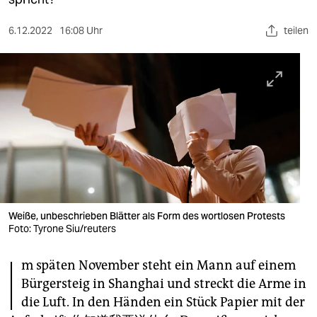
berlin
nord
6.12.2022
16:08 Uhr
teilen
wahrheit
verlag
verlag
veranstaltungen
shop
fragen & hilfe
Weiße, unbeschrieben Blätter als Form des wortlosen Protests
Foto: Tyrone Siu/reuters
unterstützen
I
abo
m späten November steht ein Mann auf einem
Bürgersteig in Shanghai und streckt die Arme in
genossenschaft
die Luft. In den Händen ein Stück Papier mit der