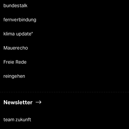
bundestalk
fernverbindung
klima update°
Mauerecho
Freie Rede
reingehen
Newsletter
team zukunft