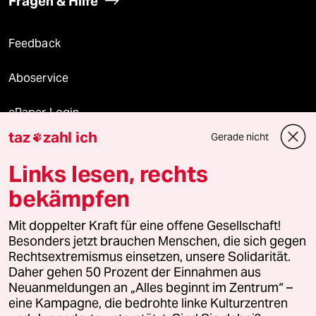
Fragen & Hilfe
Feedback
Aboservice
ePaper Login
taz
zahl ich
Gerade nicht

Downloads für Abonnierende
Links lesen, rechts
bekämpfen
© 2026 taz Verlags und Vertriebs GmbH
Mit doppelter Kraft für eine offene Gesellschaft!
Alle Rechte vorbehalten. Bei rechtlichen Fragen oder für Genehmigungen
wenden Sie sich bitte an
lizenzen@taz.de
Besonders jetzt brauchen Menschen, die sich gegen
Rechtsextremismus einsetzen, unsere Solidarität.
Daher gehen 50 Prozent der Einnahmen aus
Feedback
Redaktionsstatut
Kommune-Richtlinien
KI-
Neuanmeldungen an „Alles beginnt im Zentrum“ –
eine Kampagne, die bedrohte linke Kulturzentren
Leitlinie
Informant
Datenschutz
Impressum
AGB