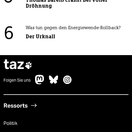
Thomas Bareiß crasht bei voller
Dröhnung
6
Was tun gegen den Energiewende-Rollback?
Der Urknall
taz

Folgen Sie uns
Ressorts
Politik