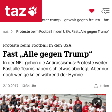

taz zahl ich
nahost-konflikt
usa unter trump
gewalt gegen frauen
hitze

taz zahl ich
ismus
Proteste beim Football in den USA: Fast „Alle gegen Trump“
taz zahl ich
themen
Proteste beim Football in den USA
Fast „Alle gegen Trump“
politik
In der NFL gehen die Antirassismus-Proteste weiter:
öko
Fast alle Teams haben sich etwas überlegt. Aber nur
noch wenige knien während der Hymne.
gesellschaft
2.10.2017
13:34 Uhr
teilen
kultur
sport