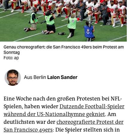
berlin
nord
wahrheit
verlag
Genau choreografiert: die San Francisco 49ers beim Protest am
Sonntag
verlag
Foto: ap
veranstaltungen
shop
Aus Berlin
Lalon Sander
fragen & hilfe
Eine Woche nach den großen Protesten bei NFL-
unterstützen
Spielen, haben wieder
Dutzende Football-Spieler
abo
während der US-Nationalhymne gekniet
. Am
deutlichsten war der
choreografierte Protest der
genossenschaft
San Francisco 49ers
: Die Spieler stellten sich in