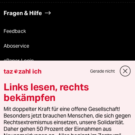
Fragen & Hilfe
Feedback
Aboservice
ePaper Login
taz
zahl ich
Gerade nicht

Downloads für Abonnierende
Links lesen, rechts
bekämpfen
© 2026 taz Verlags und Vertriebs GmbH
Alle Rechte vorbehalten. Bei rechtlichen Fragen oder für Genehmigungen
Mit doppelter Kraft für eine offene Gesellschaft!
wenden Sie sich bitte an
lizenzen@taz.de
Besonders jetzt brauchen Menschen, die sich gegen
Rechtsextremismus einsetzen, unsere Solidarität.
Daher gehen 50 Prozent der Einnahmen aus
Feedback
Redaktionsstatut
Kommune-Richtlinien
KI-