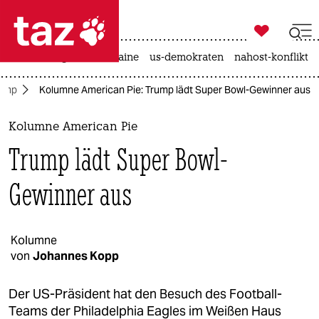

taz zahl ich
hitze
krieg in der ukraine
us-demokraten
nahost-konflikt

taz zahl ich
rump
Kolumne American Pie: Trump lädt Super Bowl-Gewinner aus
taz zahl ich
themen
Kolumne American Pie
Trump lädt Super Bowl-
politik
Gewinner aus
öko
gesellschaft
Kolumne
kultur
von
Johannes Kopp
sport
Der US-Präsident hat den Besuch des Football-
Teams der Philadelphia Eagles im Weißen Haus