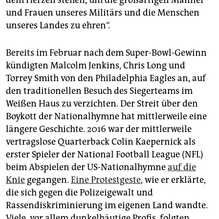
dem Herzen stehen, um die großartigen Männer
und Frauen unseres Militärs und die Menschen
unseres Landes zu ehren“.
Bereits im Februar nach dem Super-Bowl-Gewinn
kündigten Malcolm Jenkins, Chris Long und
Torrey Smith von den Philadelphia Eagles an, auf
den traditionellen Besuch des Siegerteams im
Weißen Haus zu verzichten. Der Streit über den
Boykott der Nationalhymne hat mittlerweile eine
längere Geschichte. 2016 war der mittlerweile
vertragslose Quarterback Colin Kaepernick als
erster Spieler der National Football League (NFL)
beim Abspielen der US-Nationalhymne
auf die
Knie
gegangen.
Eine Protestgeste
, wie er erklärte,
die sich gegen die Polizeigewalt und
Rassendiskriminierung im eigenen Land wandte.
Viele, vor allem dunkelhäutige Profis, folgten