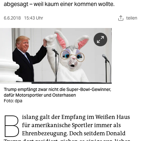
berlin
abgesagt – weil kaum einer kommen wollte.
nord
6.6.2018
15:43 Uhr
teilen
wahrheit
verlag
verlag
veranstaltungen
shop
Trump empfängt zwar nicht die Super-Bowl-Gewinner,
fragen & hilfe
dafür Motorsportler und Osterhasen
Foto: dpa
unterstützen
B
islang galt der Empfang im Weißen Haus
abo
für amerikanische Sportler immer als
genossenschaft
Ehrenbezeugung. Doch seitdem Donald