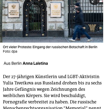
berlin
nord
wahrheit
verlag
verlag
Ort vieler Proteste: Eingang der russischen Botschaft in Berlin
Foto: dpa
veranstaltungen
shop
Aus Berlin
Anna Laletina
fragen & hilfe
Der 27-jährigen Künstlerin und LGBT-Aktivistin
unterstützen
Yulia Tsvetkova aus Russland drohen bis zu sechs
Jahre Gefängnis wegen Zeichnungen des
abo
weiblichen Körpers. Sie wird beschuldigt,
genossenschaft
Pornografie verbreitet zu haben. Die russische
Menschenrechtsorganisation “Memorial“ nennt