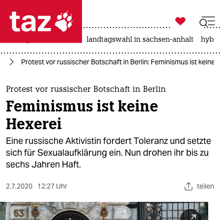

taz zahl ich
niedrigwasser
rente
landtagswahl in sachsen-anhalt
hybri

taz zahl ich
in
Protest vor russischer Botschaft in Berlin: Feminismus ist keine 
taz zahl ich
themen
Protest vor russischer Botschaft in Berlin
Feminismus ist keine
politik
Hexerei
öko
Eine russische Aktivistin fordert Toleranz und setzte
sich für Sexualaufklärung ein. Nun drohen ihr bis zu
gesellschaft
sechs Jahren Haft.
kultur
2.7.2020
12:27 Uhr
teilen
sport