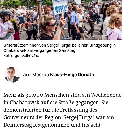
berlin
nord
wahrheit
verlag
Unterstützer*innen von Sergej Furgal bei einer Kundgebung in
verlag
Chabarowsk am vergangenen Samstag
Foto: Igor Volkov/ap
veranstaltungen
shop
Aus Moskau
Klaus-Helge Donath
fragen & hilfe
Mehr als 30.000 Menschen sind am Wochenende
unterstützen
in Chabarowsk auf die Straße gegangen. Sie
abo
demonstrierten für die Freilassung des
Gouverneurs der Region. Sergej Furgal war am
genossenschaft
Donnerstag festgenommen und ins acht