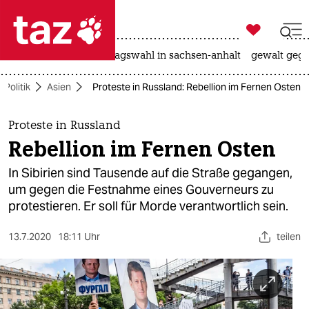

taz zahl ich
nahost-konflikt
landtagswahl in sachsen-anhalt
gewalt gege

taz zahl ich
Politik
Asien
Proteste in Russland: Rebellion im Fernen Osten
taz zahl ich
themen
Proteste in Russland
Rebellion im Fernen Osten
politik
In Sibirien sind Tausende auf die Straße gegangen,
öko
um gegen die Festnahme eines Gouverneurs zu
protestieren. Er soll für Morde verantwortlich sein.
gesellschaft
13.7.2020
18:11 Uhr
teilen
kultur
sport