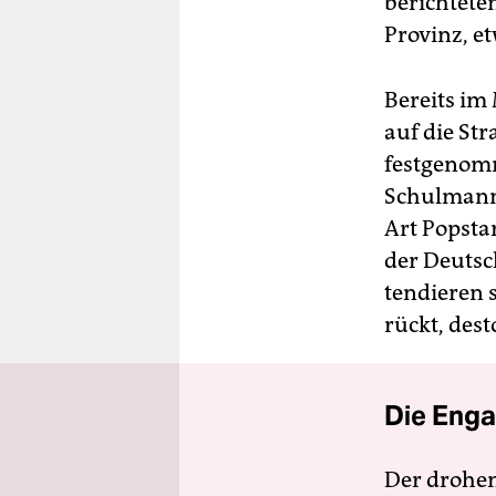
berichtete
Provinz, e
Bereits i
auf die S
festgenomm
Schulmann 
Art Popsta
der Deutsc
tendieren 
rückt, des
Die Enga
Der drohe