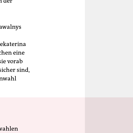
n der
Nawalnys
Jekaterina
chen eine
sie vorab
icher sind,
enwahl
wahlen