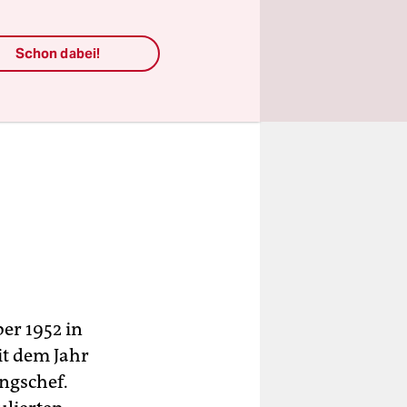
Schon dabei!
er 1952 in
it dem Jahr
ngschef.