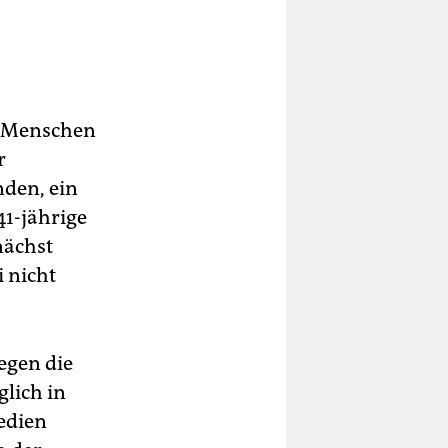
e Menschen
r
nden, ein
41-jährige
nächst
 nicht
egen die
glich in
edien