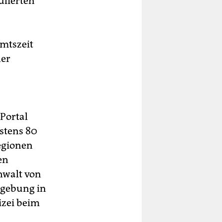
ulierten
Amtszeit
ner
Portal
stens 80
egionen
en
nwalt von
dgebung in
izei beim