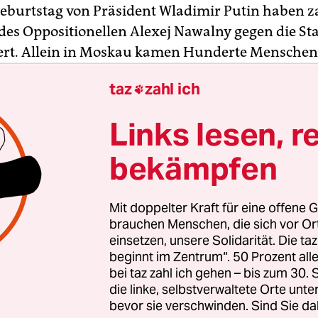
eburtstag von Präsident Wladimir Putin haben z
es Oppositionellen Alexej Nawalny gegen die St
ert. Allein in Moskau kamen Hunderte Mensche
Puschkin-Platz und skandierten „Russland ohne Pu
taz
zahl ich

g war nicht von den Behörden genehmigt. Für 
ebenfalls nicht erlaubte – Haupt-Demonstration i
Links lesen, r
t St. Petersburg angekündigt. Bereits im Vorfeld 
 Dutzende Festnahmen. Experten rechneten mit
bekämpfen
chgreifen der Polizei.
Mit doppelter Kraft für eine offene G
er Nawalny selbst konnte nicht demonstrieren. Er 
brauchen Menschen, die sich vor O
mehrfachen Aufrufs zu nicht genehmigten Protes
einsetzen, unsere Solidarität. Die ta
beginnt im Zentrum“. 50 Prozent a
rest. Er war Ende September festgenommen worde
bei taz zahl ich gehen – bis zum 30
ericht hatte am Freitag eine Berufungsklage ab
die linke, selbstverwaltete Orte unte
bevor sie verschwinden. Sind Sie da