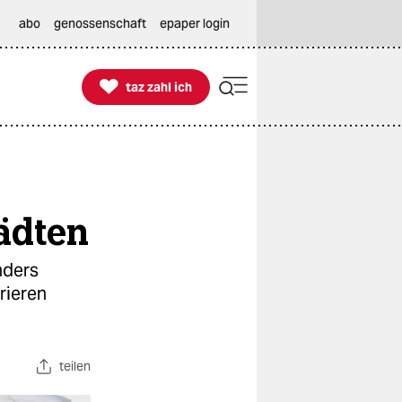
abo
genossenschaft
epaper login

taz zahl ich
taz zahl ich
ädten
nders
rieren
teilen