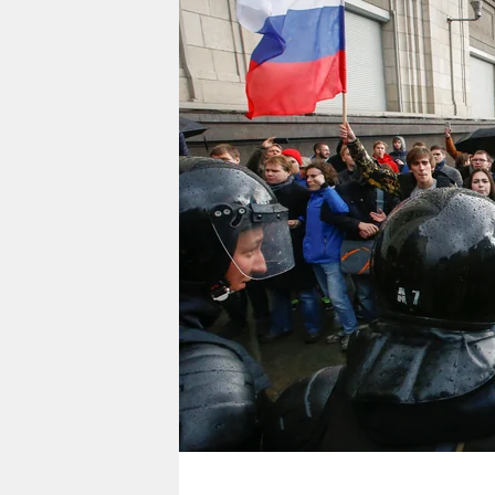
berlin
nord
wahrheit
verlag
verlag
veranstaltungen
shop
fragen & hilfe
unterstützen
abo
genossenschaft