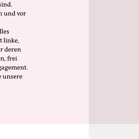
sind.
h und vor
lles
 linke,
ür deren
n, frei
ngagement.
e unsere