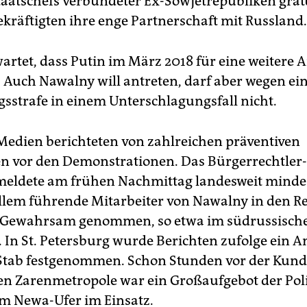
aatschefs verbündeter Ex-Sowjetrepubliken grat
kräftigten ihre enge Partnerschaft mit Russland.
wartet, dass Putin im März 2018 für eine weitere 
. Auch Nawalny will antreten, darf aber wegen ei
strafe in einem Unterschlagungsfall nicht.
Medien berichteten von zahlreichen präventiven
 vor den Demonstrationen. Das Bürgerrechtler-
eldete am frühen Nachmittag landesweit minde
 allem führende Mitarbeiter von Nawalny in den R
 Gewahrsam genommen, so etwa im südrussisch
 In St. Petersburg wurde Berichten zufolge ein A
Stab festgenommen. Schon Stunden vor der Kun
en Zarenmetropole war ein Großaufgebot der Pol
m Newa-Ufer im Einsatz.