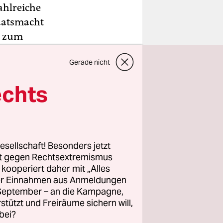
ahlreiche
aatsmacht
n zum
tin!“. Die
Gerade nicht
den Abend
n Putins
echts
gab es
 einem
esellschaft! Besonders jetzt
sitzt
rt gegen Rechtsextremismus
ten für 20
z kooperiert daher mit „Alles
ller Einnahmen aus Anmeldungen
n. Ein
. September – an die Kampagne,
gewiesen.
rstützt und Freiräume sichern will,
bei?