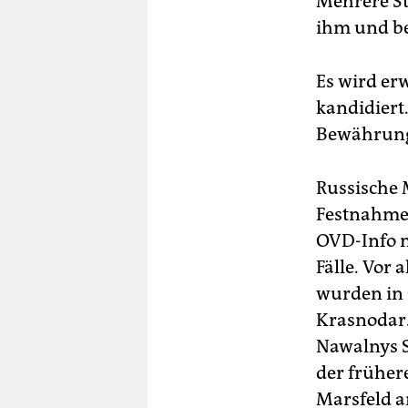
Mehrere St
ihm und be
Es wird er
kandidiert
Bewährungs
Russische 
Festnahmen
OVD-Info m
Fälle. Vor
wurden in
Krasnodar.
Nawalnys 
der früher
Marsfeld a