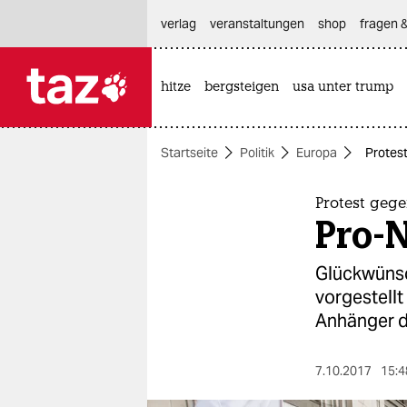
hautnavigation anspringen
hauptinhalt anspringen
footer anspringen
verlag
veranstaltungen
shop
fragen &
hitze
bergsteigen
usa unter trump

taz zahl ich
taz zahl ich
Startseite
Politik
Europa
Protes
themen
politik
Protest gege
Pro-
öko
Glückwünsc
gesellschaft
vorgestellt
Anhänger d
kultur
sport
7.10.2017
15:4