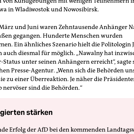
n von Kundgebungen mit wenigen Teilnehmern i
twa in Wladiwostok und Nowosibirsk.
m März und Juni waren Zehntausende Anhänger 
traßen gegangen. Hunderte Menschen wurden
en. Ein ähnliches Szenario hielt die Politologin 
auch diesmal für möglich. „Nawalny hat inzwis
r-Status unter seinen Anhängern erreicht“, sagte 
hen Presse-Agentur. „Wenn sich die Behörden uns
sie zu einer Überreaktion. Je näher die Präsident
to nervöser sind die Behörden.“
gierten stärken
nde Erfolg der AfD bei den kommenden Landtags