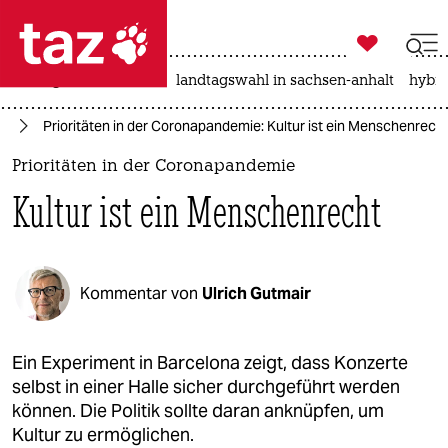

taz zahl ich
niedrigwasser
rente
landtagswahl in sachsen-anhalt
hybri

taz zahl ich
us
Prioritäten in der Coronapandemie: Kultur ist ein Menschenrech
taz zahl ich
Prioritäten in der Coronapandemie
themen
Kultur ist ein Menschenrecht
politik
öko
Kommentar von
Ulrich Gutmair
gesellschaft
kultur
Ein Experiment in Barcelona zeigt, dass Konzerte
selbst in einer Halle sicher durchgeführt werden
sport
können. Die Politik sollte daran anknüpfen, um
Kultur zu ermöglichen.