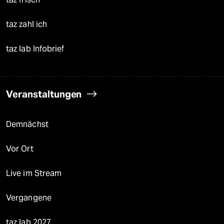
taz zahl ich
taz lab Infobrief
Veranstaltungen
Demnächst
Vor Ort
Live im Stream
Vergangene
taz lab 2027