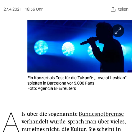
berlin
27.4.2021
18:56 Uhr
teilen
nord
wahrheit
verlag
verlag
veranstaltungen
shop
Ein Konzert als Test für die Zukunft: „Love of Lesbian“
spielten in Barcelona vor 5.000 Fans
fragen & hilfe
Foto: Agencia EFE/reuters
unterstützen
A
abo
ls über die sogenannte
Bundesnotbremse
verhandelt wurde, sprach man über vieles,
genossenschaft
nur eines nicht: die Kultur. Sie scheint in