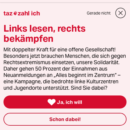
taz
zahl ich
Gerade nicht

Themen
#Polen
#Pressefreiheit in Europa
#Feinde der Pressefreiheit
Links lesen, rechts
#Pressefreiheit
#Medienpolitik
#Medienregulierung
bekämpfen
#Lesestück Recherche und Reportage
Mit doppelter Kraft für eine offene Gesellschaft!
Besonders jetzt brauchen Menschen, die sich gegen
Feedback
Kommentieren
Fehlerhinweis
Rechtsextremismus einsetzen, unsere Solidarität.
Daher gehen 50 Prozent der Einnahmen aus
Diesen Artikel teilen
Neuanmeldungen an „Alles beginnt im Zentrum“ –
eine Kampagne, die bedrohte linke Kulturzentren
und Jugendorte unterstützt. Sind Sie dabei?
Mehr zum Thema

Ja, ich will
Schon dabei!