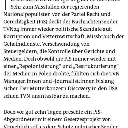
epaper login
Sehr zum Missfallen der regierenden
Nationalpopulisten von der Partei Recht und
Gerechtigkeit (PiS) deckt der Nachrichtensender
TVN24 immer wieder politische Skandale auf:
Korruption und Vetternwirtschaft, Missbrauch der
Geheimdienste, Verschwendung von
Steuergeldern, die Kontrolle über Gerichte und
Medien. Doch obwohl die PiS immer wieder mit
einer „Repolonisierung“ und „Restrukturierung“
der Medien in Polen drohte, fühlten sich die TVN-
Manager:innen und -Jour­na­lis­t:in­nen bislang
sicher. Der Mutterkonzern Discovery in den USA
schien TVN unantastbar zu machen.
Doch vor gut zehn Tagen preschte ein PiS-
Abgeordneter mit einem Gesetzesprojekt vor.
Vorgeblich soll es dem Schutz polnischer Sender