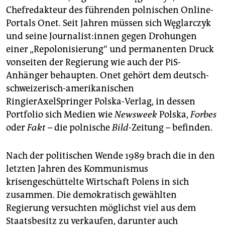
Chefredakteur des führenden polnischen Online-
Portals Onet. Seit Jahren müssen sich Węglarczyk
und seine Jour­na­lis­t:in­nen gegen Drohungen
einer „Repolonisierung“ und permanenten Druck
vonseiten der Regierung wie auch der PiS-
Anhänger behaupten. Onet gehört dem deutsch-
schweizerisch-amerikanischen
RingierAxelSpringer Polska-Verlag, in dessen
Portfolio sich Medien wie
Newsweek
Polska,
Forbes
oder
Fakt
– die polnische
Bild-
Zeitung – befinden.
Nach der politischen Wende 1989 brach die in den
letzten Jahren des Kommunismus
krisengeschüttelte Wirtschaft Polens in sich
zusammen. Die demokratisch gewählten
Regierung versuchten möglichst viel aus dem
Staatsbesitz zu verkaufen, darunter auch