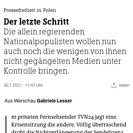
berlin
Pressefreiheit in Polen
nord
Der letzte Schritt
wahrheit
Die allein regierenden
Nationalpopulisten wollen nun
verlag
auch noch die wenigen von ihnen
verlag
nicht gegängelten Medien unter
veranstaltungen
Kontrolle bringen.
shop
30.7.2021
11:47 Uhr
teilen
fragen & hilfe
unterstützen
Aus Warschau
Gabriele Lesser
I
abo
m privaten Fernsehsender TVN24 jagt eine
genossenschaft
Krisensitzung die andere. Völlig überraschend
droht die Nichtverlängerung der Sendelizenz.