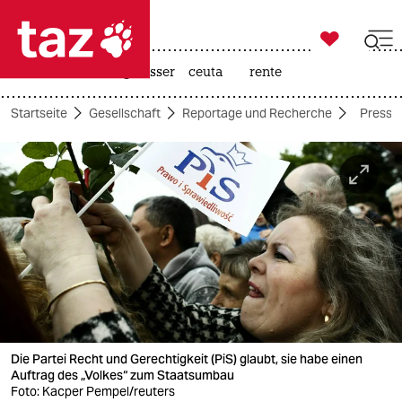

taz zahl ich
hitze
afd
niedrigwasser
ceuta
rente

taz zahl ich
Startseite
Gesellschaft
Reportage und Recherche
Pressef
taz zahl ich
themen
politik
öko
gesellschaft
kultur
Die Partei Recht und Gerechtigkeit (PiS) glaubt, sie habe einen
sport
Auftrag des „Volkes“ zum Staatsumbau
Foto: Kacper Pempel/reuters