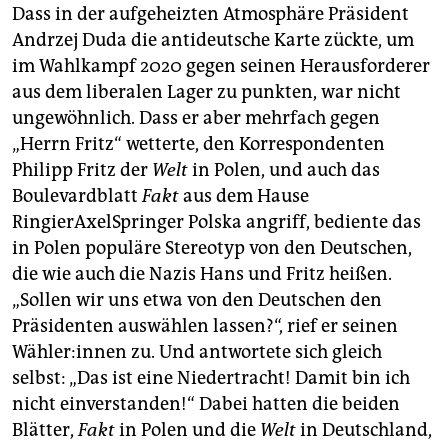
Dass in der aufgeheizten Atmosphäre Präsident
Andrzej Duda die antideutsche Karte zückte, um
im Wahlkampf 2020 gegen seinen Herausforderer
aus dem liberalen Lager zu punkten, war nicht
ungewöhnlich. Dass er aber mehrfach gegen
„Herrn Fritz“ wetterte, den Korrespondenten
Philipp Fritz der
Welt
in Polen, und auch das
Boulevardblatt
Fakt
aus dem Hause
RingierAxelSpringer Polska angriff, bediente das
in Polen populäre Stereotyp von den Deutschen,
die wie auch die Nazis Hans und Fritz heißen.
„Sollen wir uns etwa von den Deutschen den
Präsidenten auswählen lassen?“, rief er seinen
Wäh­le­r:in­nen zu. Und antwortete sich gleich
selbst: „Das ist eine Niedertracht! Damit bin ich
nicht einverstanden!“ Dabei hatten die beiden
Blätter,
Fakt
in Polen und die
Welt
in Deutschland,