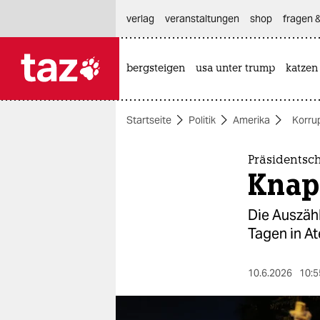
hautnavigation anspringen
hauptinhalt anspringen
footer anspringen
verlag
veranstaltungen
shop
fragen &
bergsteigen
usa unter trump
katzen

taz zahl ich
taz zahl ich
Startseite
Politik
Amerika
Korru
themen
politik
Präsidentsc
Knap
öko
Die Auszähl
gesellschaft
Tagen in A
kultur
10.6.2026
10:5
sport