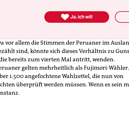
is der diesjährigen Wahlen dürfte noch knapper 

Ja, ich will
gmittag, zwei Tage nach der Wahl, steht das Erg
aus.
Um 14 Uhr MEZ, sind rund 97 Prozent der S
.
Bisher führt Sánchez mit 0,15 Prozentpunkten 
Da vor allem die Stimmen der Peruaner im Ausla
ezählt sind, könnte sich dieses Verhältnis zu Gun
die bereits zum vierten Mal antritt, wenden.
ruaner gelten mehrheitlich als Fujimori-Wähler
r 1.500 angefochtene Wahlzettel, die nun von
ichten überprüft werden müssen. Wenn es sein m
Instanz.