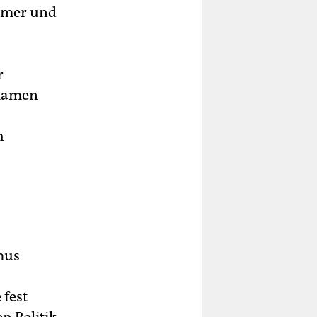
ehmer und
r
ekamen
h
mus
 fest