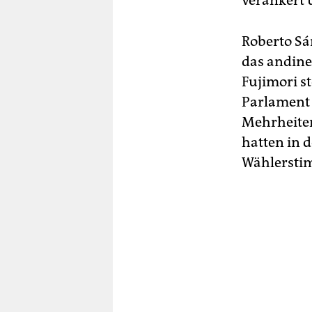
verankert 
Roberto Sán
das andine 
Fujimori s
Parlament 
Mehrheiten
hatten in 
Wählerstim