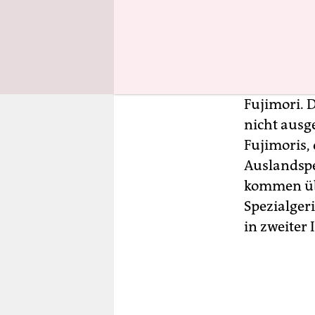
Das Ergebn
Am Diensta
weiterhin 
ausgezählt
Fujimori. 
nicht ausg
Fujimoris, 
Auslandspe
kommen übe
Spezialger
in zweiter 