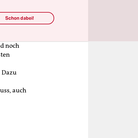
ausfallen.
Schon dabei!
ebnis
timmen
vor
nd noch
sten
. Dazu
uss, auch