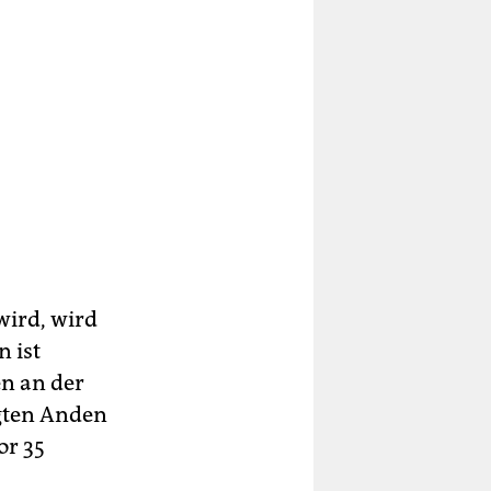
wird, wird
n ist
n an der
ägten Anden
or 35