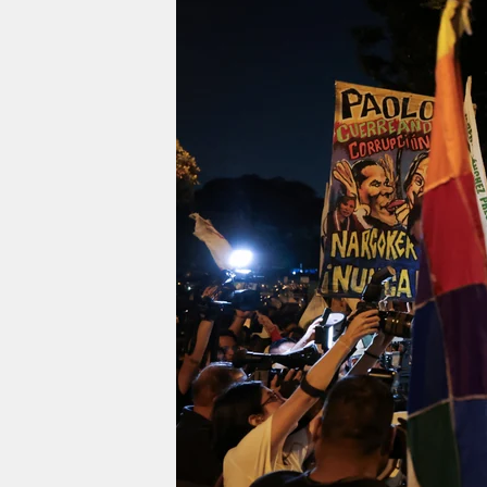
berlin
nord
wahrheit
verlag
verlag
veranstaltungen
shop
fragen & hilfe
unterstützen
abo
genossenschaft