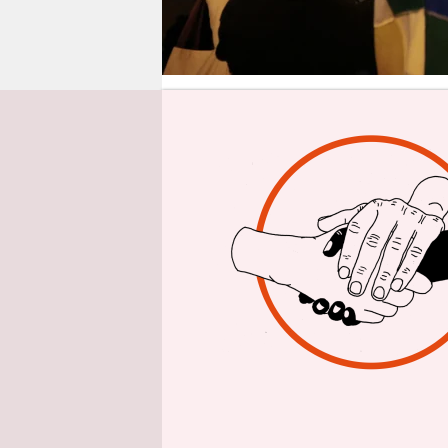
epaper login
Aus Lima
Hi
Am Sonntag
Diktatoren
Roberto Sá
der Wahlen
Dorfschull
äußerst k
eineinhalb
per Dekret
abgesetzt 