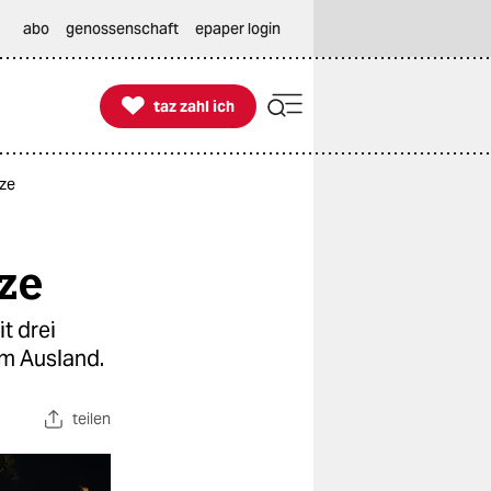
abo
genossenschaft
epaper login

taz zahl ich
taz zahl ich
tze
ze
t drei
im Ausland.
teilen