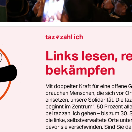
taz
zahl ich
ldegard Willer

Links lesen, r
 hatten die Peruanerinnen die Wahl zwischen d
tochter Keiko Fujimori und dem linken Abgeord
bekämpfen
nchez. Für die
Peruanerinnen war die Wahl
eine 
 von 2021. Damals stand
Keiko Fujimori
dem link
Mit doppelter Kraft für eine offene G
ehrer Pedro Castillo gegenüber. Letzterer gewan
brauchen Menschen, die sich vor O
napp mit 44.000 Stimmen Vorsprung und
regiert
einsetzen, unsere Solidarität. Die ta
beginnt im Zentrum“. 50 Prozent a
 Jahre.
2022 versuchte er den Kongress aufzulös
bei taz zahl ich gehen – bis zum 30
 und mit einer Notstandsregierung zu führen, wo
die linke, selbstverwaltete Orte unte
und verurteilt wurde.
bevor sie verschwinden. Sind Sie da