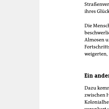
Straßenver
ihres Glüc
Die Mensch
beschwerli
Almosen un
Fortschritt
weigerten,
Ein ande
Dazu komm
zwischen H
Kolonialhe