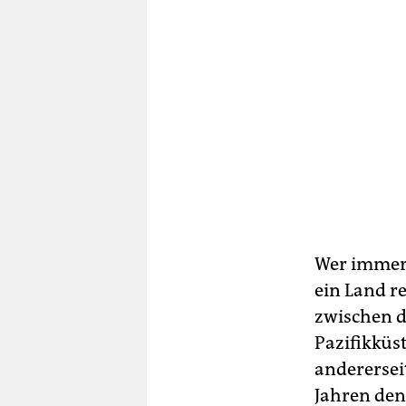
Wer immer 
ein Land re
zwischen d
Pazifikküs
andererseit
Jahren den