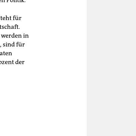
n Politik.
teht für
tschaft.
e werden in
 sind für
daten
ozent der