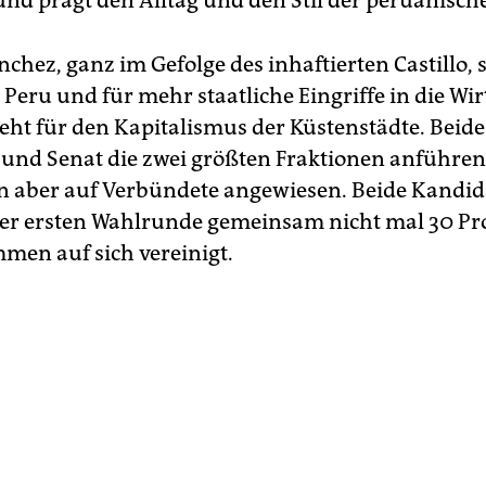
und prägt den Alltag und den Stil der peruanische
chez, ganz im Gefolge des inhaftierten Castillo, s
Peru und für mehr staatliche Eingriffe in die Wir
teht für den Kapitalismus der Küstenstädte. Beid
und Senat die zwei größten Fraktionen anführen,
 aber auf Verbündete angewiesen. Beide Kandi
der ersten Wahlrunde gemeinsam nicht mal 30 Pr
men auf sich vereinigt.