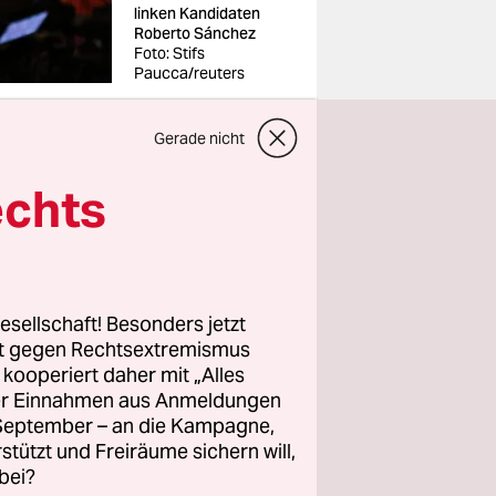
linken Kandidaten
Roberto Sánchez
Foto: Stifs
Paucca/reuters
Gerade nicht
echts
er
neten
Neuauflage
en
esellschaft! Besonders jetzt
n damals
rt gegen Rechtsextremismus
e Peru
z kooperiert daher mit „Alles
ller Einnahmen aus Anmeldungen
en und Peru
. September – an die Kampagne,
raufhin er
rstützt und Freiräume sichern will,
bei?