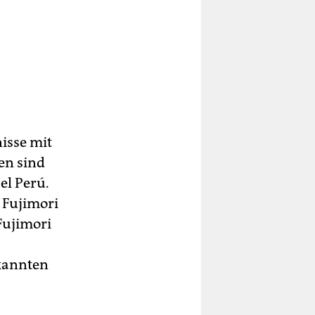
isse mit
en sind
el Perú.
 Fujimori
Fujimori
ekannten