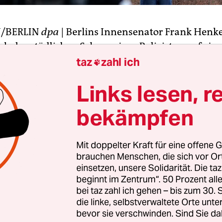
/BERLIN
dpa
| Berlins Innensenator Frank Henke
ch dem tödlichen Schuss eines Polizisten auf eine
ür den Einsatz von Elektroschock-Pistolen ausges
taz
zahl ich

Taser seien trotz Risiken ein vergleichsweise mil
Links lesen, r
el der
B.Z. am Sonntag
. Es sei durchaus ratsam, 
diskutieren. „Allerdings ist völlig unklar, ob es d
bekämpfen
Mehrheit gäbe“, zitierte die Zeitung den Minister.
Mit doppelter Kraft für eine offene G
n des Polizisten selbst, das ein im Internet abr
brauchen Menschen, die sich vor O
deo dokumentiert, verteidigte Henkel: „Was auf 
einsetzen, unsere Solidarität. Die ta
hen ist, ist die Ich-Perspektive und das Innenlebe
beginnt im Zentrum“. 50 Prozent a
, der Millisekunden hat, um eine Entscheidung zu 
bei taz zahl ich gehen – bis zum 30
die linke, selbstverwaltete Orte unte
ein eigenes Leben.“ Es spreche vieles dafür, dass
bevor sie verschwinden. Sind Sie da
Berlin in Notwehr gehandelt habe.