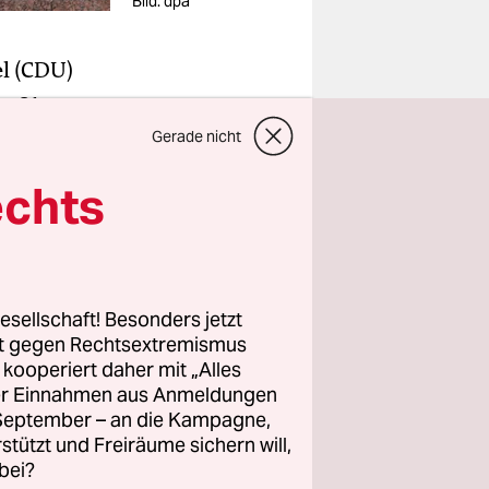
Bild: dpa
l (CDU)
n 31-
prochen.
Gerade nicht
des Mittel,
echts
erneut
afür eine
esellschaft! Besonders jetzt
ufbares
rt gegen Rechtsextremismus
dem Video
z kooperiert daher mit „Alles
n eines
ller Einnahmen aus Anmeldungen
treffen,
. September – an die Kampagne,
rstützt und Freiräume sichern will,
 der
bei?