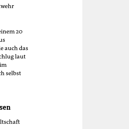
otwehr
 einem 20
us
ie auch das
chlug laut
 im
h selbst
ssen
tschaft