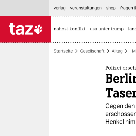
hautnavigation anspringen
hauptinhalt anspringen
footer anspringen
verlag
veranstaltungen
shop
fragen &
nahost-konflikt
usa unter trump
lan

taz zahl ich
taz zahl ich
Startseite
Gesellschaft
Alltag
M
themen
politik
Polizei ersc
Berli
öko
Tase
gesellschaft
Gegen den B
kultur
erschossen 
Henkel nimm
sport