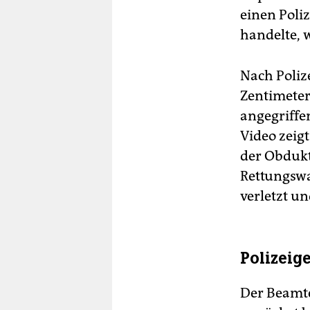
einen Poli
handelte, w
Nach Poliz
Zentimete
angegriffen
Video zeig
der Obdukt
Rettungswa
verletzt un
Polizeig
Der Beamte