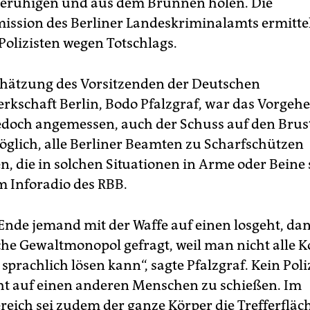
beruhigen und aus dem Brunnen holen. Die
sion des Berliner Landeskriminalamts ermitte
Polizisten wegen Totschlags.
hätzung des Vorsitzenden der Deutschen
erkschaft Berlin, Bodo Pfalzgraf, war das Vorgeh
doch angemessen, auch der Schuss auf den Brust
möglich, alle Berliner Beamten zu Scharfschützen
n, die in solchen Situationen in Arme oder Beine
im Inforadio des RBB.
nde jemand mit der Waffe auf einen losgeht, dan
iche Gewaltmonopol gefragt, weil man nicht alle K
 sprachlich lösen kann“, sagte Pfalzgraf. Kein Pol
icht auf einen anderen Menschen zu schießen. Im
eich sei zudem der ganze Körper die Trefferfläch