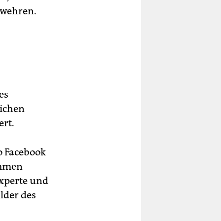
bwehren.
es
lichen
ert.
o Facebook
ommen
experte und
ilder des