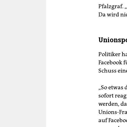
Pfalzgraf.
Da wird ni
Unionspo
Politiker 
Facebook f
Schuss eine
„So etwas 
sofort rea
werden, da
Unions-Fr
auf Facebo