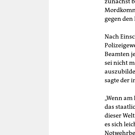
zunächst 
Mordkommis
gegen den 
Nach Einsc
Polizeigew
Beamten je
sei nicht 
auszubilde
sagte der 
„Wenn am E
das staatl
dieser Welt
es sich le
Notwehrber