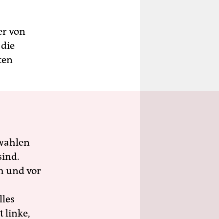
er von
 die
ten
wahlen
sind.
h und vor
lles
 linke,