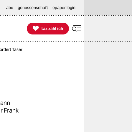
abo
genossenschaft
epaper login

taz zahl ich
taz zahl ich
fordert Taser
Mann
r Frank