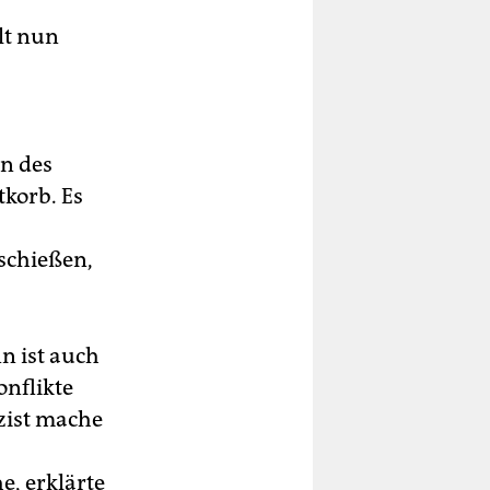
lt nun
en des
korb. Es
 schießen,
n ist auch
onflikte
izist mache
e, erklärte