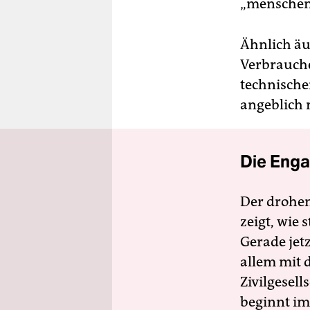
„menschen
Ähnlich äu
Verbrauche
technische
angeblich 
Die Enga
Der drohe
zeigt, wie
Gerade jet
allem mit d
Zivilgesell
beginnt im