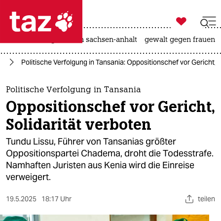

taz zahl ich
hitze
landtagswahl in sachsen-anhalt
gewalt gegen frauen

taz zahl ich
ka
Politische Verfolgung in Tansania: Oppositionschef vor Gericht, S
taz zahl ich
themen
Politische Verfolgung in Tansania
Oppositionschef vor Gericht,
politik
Solidarität verboten
öko
Tundu Lissu, Führer von Tansanias größter
Oppositionspartei Chadema, droht die Todesstrafe.
gesellschaft
Namhaften Juristen aus Kenia wird die Einreise
verweigert.
kultur
sport
19.5.2025
18:17 Uhr
teilen