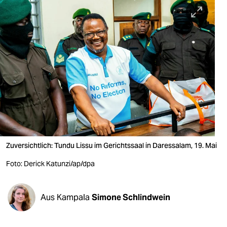
berlin
nord
wahrheit
verlag
verlag
veranstaltungen
shop
Zuversichtlich: Tundu Lissu im Gerichtssaal in Daressalam, 19. Mai
fragen & hilfe
Foto: Derick Katunzi/ap/dpa
unterstützen
abo
Aus Kampala
Simone Schlindwein
genossenschaft