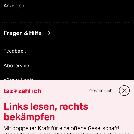
Anzeigen
Fragen & Hilfe
Feedback
Aboservice
ePaper Login
taz
zahl ich
Gerade nicht

Downloads für Abonnierende
Links lesen, rechts
bekämpfen
© 2026 taz Verlags und Vertriebs GmbH
Alle Rechte vorbehalten. Bei rechtlichen Fragen oder für Genehmigungen
Mit doppelter Kraft für eine offene Gesellschaft!
wenden Sie sich bitte an
lizenzen@taz.de