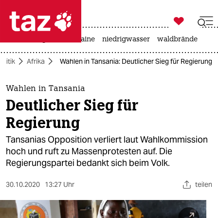

taz zahl ich
hitze
krieg in der ukraine
niedrigwasser
waldbrände

taz zahl ich
olitik
Afrika
Wahlen in Tansania: Deutlicher Sieg für Regierung
taz zahl ich
themen
Wahlen in Tansania
Deutlicher Sieg für
politik
Regierung
öko
Tansanias Opposition verliert laut Wahlkommission
hoch und ruft zu Massenprotesten auf. Die
gesellschaft
Regierungspartei bedankt sich beim Volk.
kultur
30.10.2020
13:27 Uhr
teilen
sport