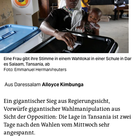
berlin
nord
wahrheit
verlag
verlag
Eine Frau gibt ihre Stimme in einem Wahllokal in einer Schule in Dar
es Salaam, Tansania, ab
veranstaltungen
Foto: Emmanuel Herman/reuters
shop
Aus Daressalam
Alloyce Kimbunga
fragen & hilfe
unterstützen
Ein gigantischer Sieg aus Regierungssicht,
Vorwürfe gigantischer Wahlmanipulation aus
abo
Sicht der Opposition: Die Lage in Tansania ist zwei
Tage nach den Wahlen vom Mittwoch sehr
genossenschaft
angespannt.