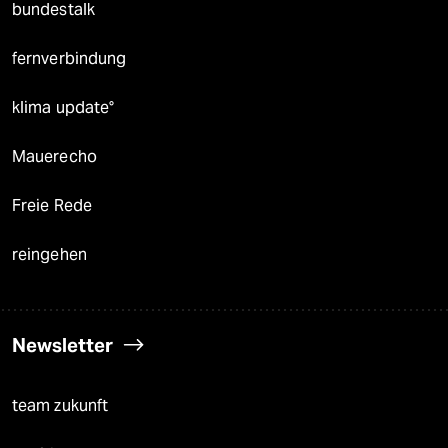
bundestalk
fernverbindung
klima update°
Mauerecho
Freie Rede
reingehen
Newsletter
team zukunft