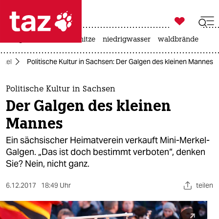

taz zahl ich
krieg in der ukraine
hitze
niedrigwasser
waldbrände

taz zahl ich
rkel
Politische Kultur in Sachsen: Der Galgen des kleinen Mannes
taz zahl ich
themen
Politische Kultur in Sachsen
Der Galgen des kleinen
politik
Mannes
öko
Ein sächsischer Heimatverein verkauft Mini-Merkel-
Galgen. „Das ist doch bestimmt verboten“, denken
gesellschaft
Sie? Nein, nicht ganz.
kultur
6.12.2017
18:49 Uhr
teilen
sport