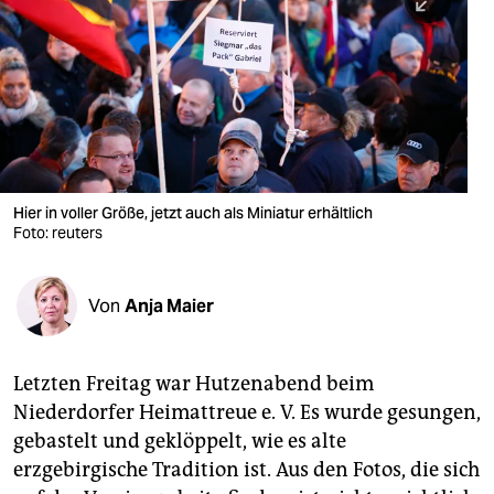
berlin
nord
wahrheit
verlag
verlag
Hier in voller Größe, jetzt auch als Miniatur erhältlich
Foto: reuters
veranstaltungen
shop
Von
Anja Maier
fragen & hilfe
unterstützen
Letzten Freitag war Hutzenabend beim
Niederdorfer Heimattreue e. V. Es wurde gesungen,
abo
gebastelt und geklöppelt, wie es alte
genossenschaft
erzgebirgische Tradition ist. Aus den Fotos, die sich