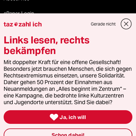
ePaper Login
taz
zahl ich
Gerade nicht

Downloads für Abonnierende
Links lesen, rechts
bekämpfen
© 2026 taz Verlags und Vertriebs GmbH
Mit doppelter Kraft für eine offene Gesellschaft!
Alle Rechte vorbehalten. Bei rechtlichen Fragen oder für Genehmigungen
wenden Sie sich bitte an
lizenzen@taz.de
Besonders jetzt brauchen Menschen, die sich gegen
Rechtsextremismus einsetzen, unsere Solidarität.
Daher gehen 50 Prozent der Einnahmen aus
Feedback
Redaktionsstatut
Kommune-Richtlinien
KI-
Neuanmeldungen an „Alles beginnt im Zentrum“ –
eine Kampagne, die bedrohte linke Kulturzentren
Leitlinie
Informant
Datenschutz
Impressum
AGB
und Jugendorte unterstützt. Sind Sie dabei?
Seitenwende
Einwilligungen widerrufen (Ads)

Ja, ich will
Schon dabei!