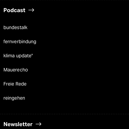
Podcast
bundestalk
fernverbindung
klima update°
Mauerecho
Freie Rede
reingehen
Newsletter