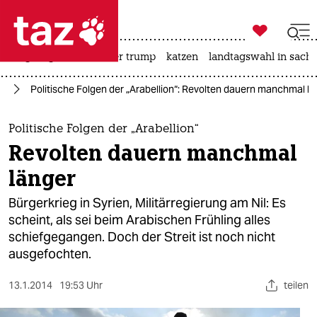

taz zahl ich
bergsteigen
usa unter trump
katzen
landtagswahl in sachs

taz zahl ich
en
Politische Folgen der „Arabellion“: Revolten dauern manchmal l
taz zahl ich
themen
Politische Folgen der „Arabellion“
Revolten dauern manchmal
politik
länger
öko
Bürgerkrieg in Syrien, Militärregierung am Nil: Es
scheint, als sei beim Arabischen Frühling alles
gesellschaft
schiefgegangen. Doch der Streit ist noch nicht
ausgefochten.
kultur
sport
13.1.2014
19:53 Uhr
teilen