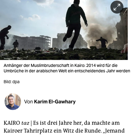
berlin
nord
wahrheit
verlag
verlag
veranstaltungen
Anhänger der Muslimbruderschaft in Kairo: 2014 wird für die
Umbrüche in der arabischen Welt ein entscheidendes Jahr werden
shop
Bild: dpa
fragen & hilfe
unterstützen
Von
Karim El-Gawhary
abo
KAIRO
taz
| Es ist drei Jahre her, da machte am
genossenschaft
Kairoer Tahrirplatz ein Witz die Runde. „Jemand