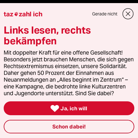
recherchefonds ausland
taz
zahl ich
Gerade nicht

panterstiftung
Links lesen, rechts
bekämpfen
panterpreis 2026
Mit doppelter Kraft für eine offene Gesellschaft!
Besonders jetzt brauchen Menschen, die sich gegen
Rechtsextremismus einsetzen, unsere Solidarität.
Podcast
Daher gehen 50 Prozent der Einnahmen aus
Neuanmeldungen an „Alles beginnt im Zentrum“ –
eine Kampagne, die bedrohte linke Kulturzentren
bundestalk
und Jugendorte unterstützt. Sind Sie dabei?
fernverbindung

Ja, ich will
klima update°
Schon dabei!
Mauerecho