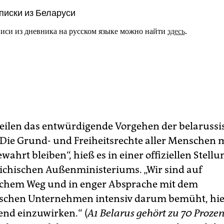
писки из Беларуси
иси из дневника на русском языке можно найти
здесь
.
teilen das entwürdigende Vorgehen der belaruss
Die Grund- und Freiheitsrechte aller Menschen
ewahrt bleiben“, hieß es in einer offiziellen Ste
eichischen Außenministeriums. „Wir sind auf
schem Weg und in enger Absprache mit dem
ischen Unternehmen intensiv darum bemüht, hi
end einzuwirken.“ (
A1 Belarus gehört zu 70 Prozen