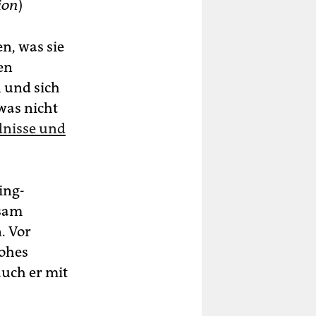
ion
)
en, was sie
en
n und sich
was nicht
dnisse und
ing-
rsam
. Vor
hohes
uch er mit