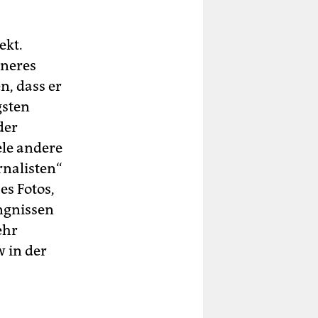
ekt.
nneres
, dass er
gsten
der
le andere
rnalisten“
es Fotos,
ngnissen
ehr
w in der