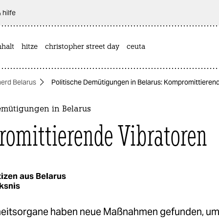
 hilfe
halt
hitze
christopher street day
ceuta
herd Belarus
Politische Demütigungen in Belarus: Kompromittieren
Demütigungen in Belarus
omittierende Vibratoren
izen aus Belarus
ksnis
heitsorgane haben neue Maßnahmen gefunden, u