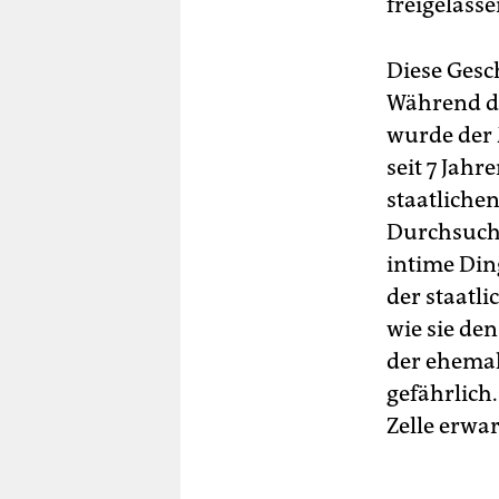
freigelasse
Diese Gesc
Während de
wurde der 
seit 7 Jah
staatliche
Durchsuch
intime Ding
der staatli
wie sie de
der ehemal
gefährlich.
Zelle erwar