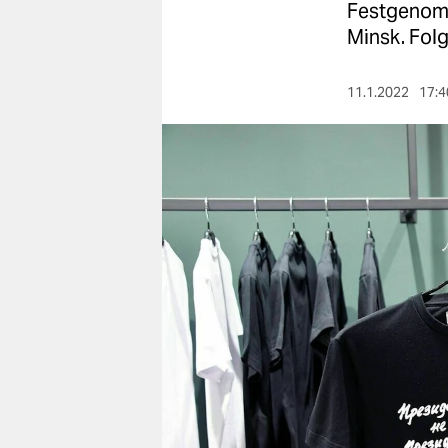
berlin
Festgenomm
Minsk. Fol
nord
wahrheit
11.1.2022
17:4
verlag
verlag
veranstaltungen
shop
fragen & hilfe
unterstützen
abo
genossenschaft