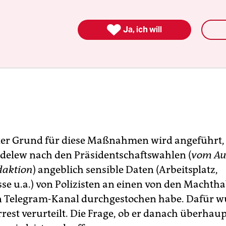
chreibt über besonders verwundbare Gruppen in der Gesellsc
chen mit Behinderung, LGBT, Geflüchtete etc.

Ja, ich will
eller Grund für diese Maßnahmen wird angeführt,
edelew nach den Präsidentschaftswahlen (
vom Au
daktion
) angeblich sensible Daten (Arbeitsplatz,
e u.a.) von Polizisten an einen von den Machth
 Telegram-Kanal durchgestochen habe. Dafür w
rrest verurteilt. Die Frage, ob er danach überhau