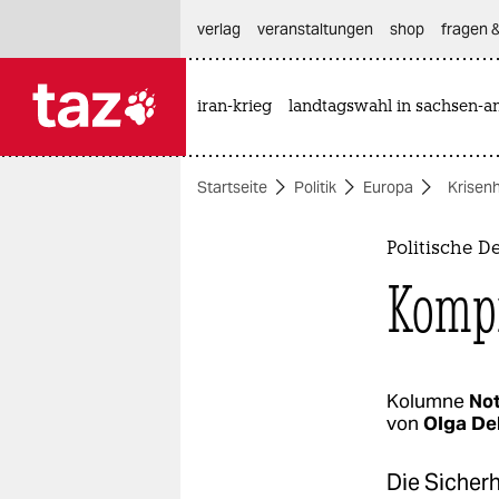
hautnavigation anspringen
hauptinhalt anspringen
footer anspringen
verlag
veranstaltungen
shop
fragen &
iran-krieg
landtagswahl in sachsen-an

taz zahl ich
taz zahl ich
Startseite
Politik
Europa
Krisen
themen
politik
Politische 
Kompr
öko
gesellschaft
kultur
Kolumne
Not
von
Olga De
sport
Die Sicher