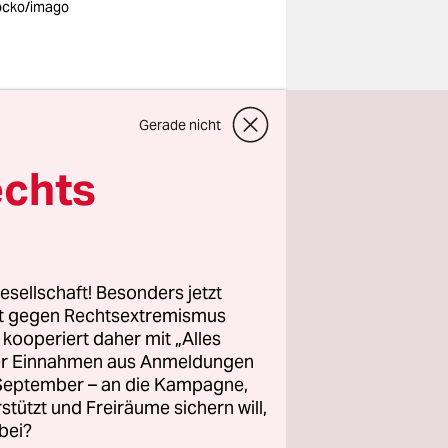
ocko/imago
ommen. Das
Gerade nicht
(
Das
nkanbieter
echts
itdem
zu anderen
ewerb für
wird zum
esellschaft! Besonders jetzt
rt gegen Rechtsextremismus
z kooperiert daher mit „Alles
ller Einnahmen aus Anmeldungen
. September – an die Kampagne,
rstützt und Freiräume sichern will,
bei?
by.