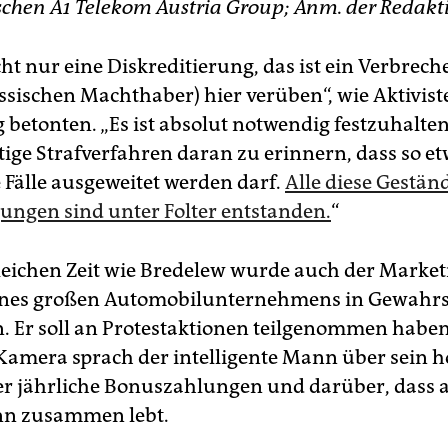
ischen A1 Telekom Austria Group; Anm. der Redakt
cht nur eine Diskreditierung, das ist ein Verbrech
ussischen Machthaber) hier verüben“, wie Aktivist
 betonten. „Es ist absolut notwendig festzuhalte
tige Strafverfahren daran zu erinnern, dass so et
e Fälle ausgeweitet werden darf.
Alle diese Gestän
gungen sind unter Folter entstanden.
“
leichen Zeit wie Bredelew wurde auch der Market
eines großen Automobilunternehmens in Gewah
Er soll an Protestaktionen teilgenommen haben
Kamera sprach der intelligente Mann über sein 
er jährliche Bonuszahlungen und darüber, dass a
n zusammen lebt.