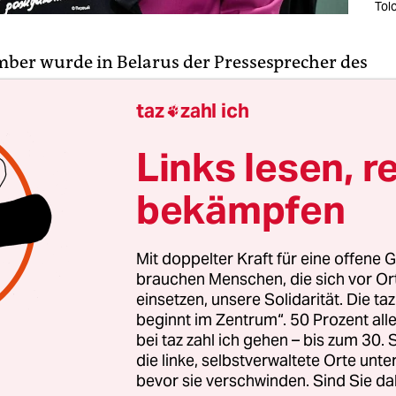
Tol
ber wurde in Belarus der Pressesprecher des
nbieters A1 Belarus, Nikolai Bredelew, festgen
taz
zahl ich
kationsunternehmen soll geschlossen werden. 

ternehmen A1 Belarus ist der zweitgrößte Mobilfu
Links lesen, r
;
bis 2019 hieß es velcon.
Anm. der Redaktion
). Se
e Menschen ihre Telefonnummern und wechseln 
bekämpfen
 Die staatlichen Medien haben sogar einen Wettb
Foto über diesen Wechsel ausgerufen.
A1 Belarus 
Mit doppelter Kraft für eine offene G
erklärt.
brauchen Menschen, die sich vor O
einsetzen, unsere Solidarität. Die ta
beginnt im Zentrum“. 50 Prozent a
bei taz zahl ich gehen – bis zum 30
 Deksnis
die linke, selbstverwaltete Orte unte
bevor sie verschwinden. Sind Sie da
hre alt, lebt in Minsk und arbeitet bei dem Portal AgroTimes.