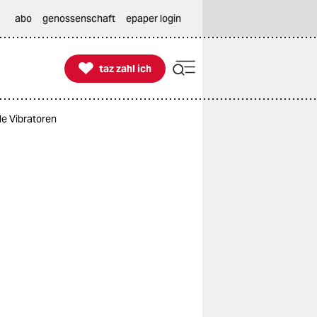
abo
genossenschaft
epaper login

taz zahl ich
taz zahl ich
de Vibratoren
m