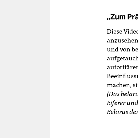
„Zum Prä
Diese Vide
anzusehen.
und von b
aufgetauch
autoritäre
Beeinfluss
machen, si
(Das belaru
Eiferer un
Belarus de