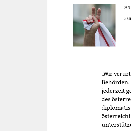
За
Зап
„Wir verur
Behörden. 
jederzeit g
des österr
diplomati
österreich
unterstütz