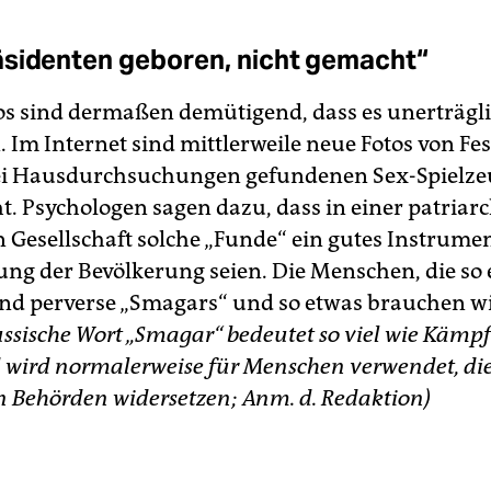
sidenten geboren, nicht gemacht“
os sind dermaßen demütigend, dass es unerträglich
 Im Internet sind mittlerweile neue Fotos von F
ei Hausdurchsuchungen gefundenen Sex-Spielz
t. Psychologen sagen dazu, dass in einer patriarc
n Gesellschaft solche „Funde“ ein gutes Instrume
ung der Bevölkerung seien. Die Menschen, die so
nd perverse „Smagars“ und so etwas brauchen wi
ssische Wort „Smagar“ bedeutet so viel wie
Kämpf
d wird normalerweise für Menschen verwendet, die 
n Behörden widersetzen; Anm. d. Redaktion)