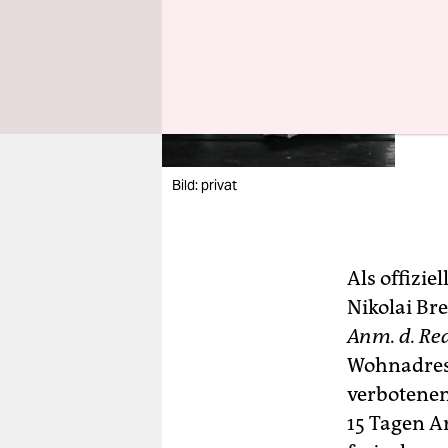
Sie s
Mens
Bild: privat
Als offizi
Nikolai Br
Anm. d. Re
Wohnadress
verbotenen
15 Tagen A