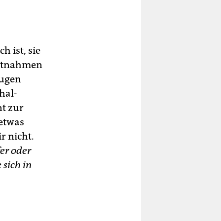
 ist, sie
estnahmen
eugen
hal-
nt zur
 etwas
r nicht.
er oder
sich in