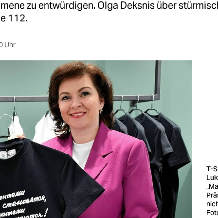
ene zu entwürdigen. Olga Deksnis über stürmisch
ge 112.
0 Uhr
T-Sh
Luk
„Ma
Prä
nic
Fot