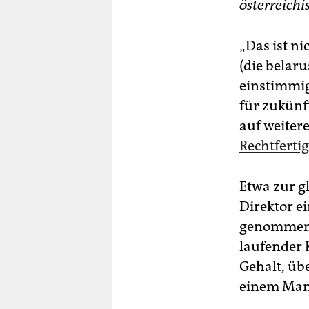
österreich
„Das ist ni
(die belar
einstimmig
für zukünf
auf weiter
Rechtferti
Etwa zur g
Direktor 
genommen. 
laufender 
Gehalt, üb
einem Man