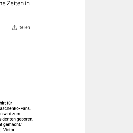
e Zeiten in
teilen
irt für
aschenko-Fans:
n wird zum
sidenten geboren,
ht gemacht.“
o: Victor