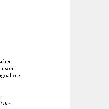
ischen
 müssen
llungnahme
er
t der