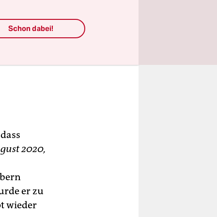
haft:
Schon dabei!
 dass
gust 2020,
abern
urde er zu
pt wieder