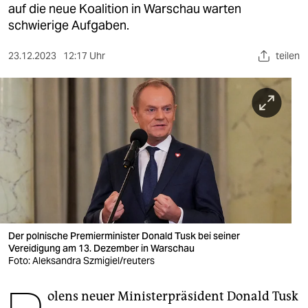
berlin
auf die neue Koalition in Warschau warten
schwierige Aufgaben.
nord
23.12.2023
12:17 Uhr
teilen
wahrheit
verlag
verlag
veranstaltungen
shop
fragen & hilfe
unterstützen
Der polnische Premierminister Donald Tusk bei seiner
Vereidigung am 13. Dezember in Warschau
abo
Foto: Aleksandra Szmigiel/reuters
genossenschaft
olens neuer Ministerpräsident Donald Tusk