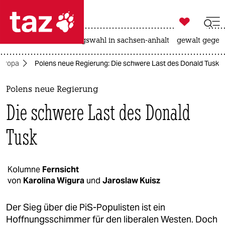

taz zahl ich
hitze
surfen
landtagswahl in sachsen-anhalt
gewalt gegen

taz zahl ich
Europa
Polens neue Regierung: Die schwere Last des Donald Tusk
taz zahl ich
themen
Polens neue Regierung
Die schwere Last des Donald
politik
Tusk
öko
gesellschaft
Kolumne
Fernsicht
kultur
von
Karolina Wigura
und
Jaroslaw Kuisz
sport
Der Sieg über die PiS-Populisten ist ein
Hoffnungsschimmer für den liberalen Westen. Doch