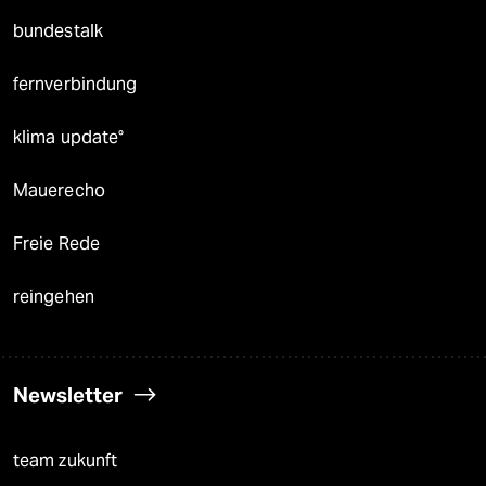
bundestalk
fernverbindung
klima update°
Mauerecho
Freie Rede
reingehen
Newsletter
team zukunft