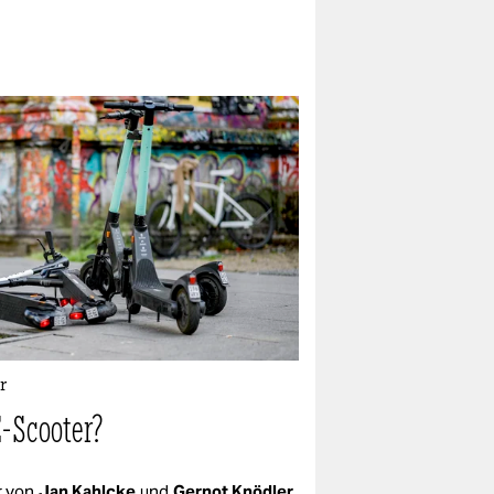
r
E-Scooter?
 von
Jan Kahlcke
und
Gernot Knödler