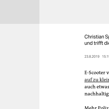
berlin
nord
wahrheit
verlag
Christian S
und trifft 
verlag
veranstaltungen
23.8.2019
15:1
shop
fragen & hilfe
E-Scooter 
auf zu kle
unterstützen
auch etwas
abo
nachhaltig
genossenschaft
Mehr Poliz