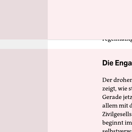
für mehr 
Beeinträcht
mit Beeint
der taz, z
regelmäßi
Die Enga
Der drohe
zeigt, wie
Gerade jet
allem mit d
Zivilgesell
beginnt im
selbstverw