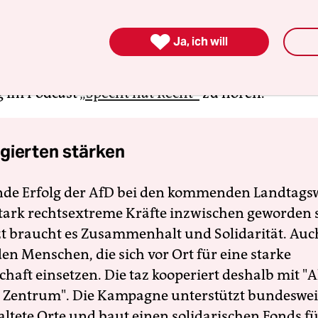
Mitwirkungsmöglichkeiten von Menschen mit
igung in den Medien ein. Seit 2017 ist er der ers

Ja, ich will
rächtigung im Vorstand der Lebenshilfe. Er hat ei
eichnet (un)regelmäßig den
„Specht der Woche“
und
g im Podcast
„Specht hat Recht“
zu hören.
gierten stärken
nde Erfolg der AfD bei den kommenden Landtags
 stark rechtsextreme Kräfte inzwischen geworden 
zt braucht es Zusammenhalt und Solidarität. Auc
en Menschen, die sich vor Ort für eine starke
schaft einsetzen. Die taz kooperiert deshalb mit "A
 Zentrum". Die Kampagne unterstützt bundesweit
altete Orte und baut einen solidarischen Fonds f