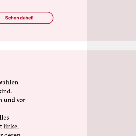
te Mensch
Schon dabei!
n Büro in
 ist
wahlen
sind.
h und vor
lles
 linke,
ür deren