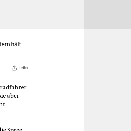
tern hält
teilen
radfahrer
sie aber
ht
die Spree