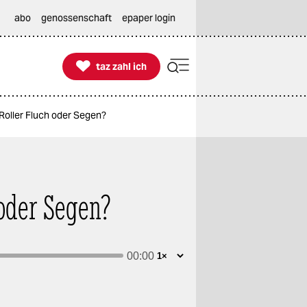
abo
genossenschaft
epaper login

taz zahl ich
taz zahl ich
Roller Fluch oder Segen?
 oder Segen?