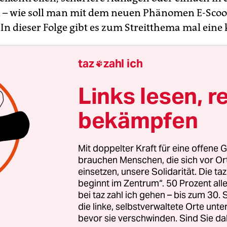
– wie soll man mit dem neuen Phänomen E-Scoo
n dieser Folge gibt es zum Streitthema mal eine 
taz
zahl ich

 Gottes Willen!“: Unser Moderator Christian Spech
t einem der Leih-Roller, die neuerdings in den Gr
Links lesen, r
 würde er nie im Leben fahren.
bekämpfen
olge von „Specht hat Recht“, diskutiert er mit den t
en
Anja Krüger
(Ressort Wirtschaft und Umwelt) 
Mit doppelter Kraft für eine offene G
brauchen Menschen, die sich vor O
z am Wochenende) über das Für und Wider der E-
einsetzen, unsere Solidarität. Die ta
ch über Haftungsfragen, Notwehr und Barrieren 
beginnt im Zentrum“. 50 Prozent a
mit Beeinträchtigungen.
bei taz zahl ich gehen – bis zum 30
die linke, selbstverwaltete Orte unte
bevor sie verschwinden. Sind Sie da
pecht, Jahrgang 1969, ist politisch engagiert und 