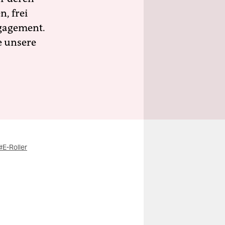
n, frei
ngagement.
e unsere
#E-Roller