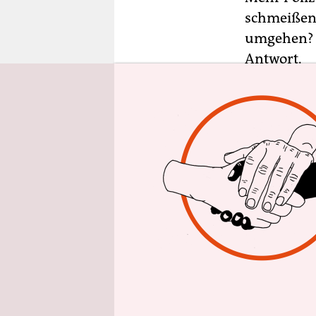
epaper login
schmeißen 
umgehen? I
Antwort.
„Oh, ne, um
sicher: Mi
rumstehen,
In dieser F
AutorInn
Wrusch
(ta
Ein Gesprä
Menschen 
Christian S