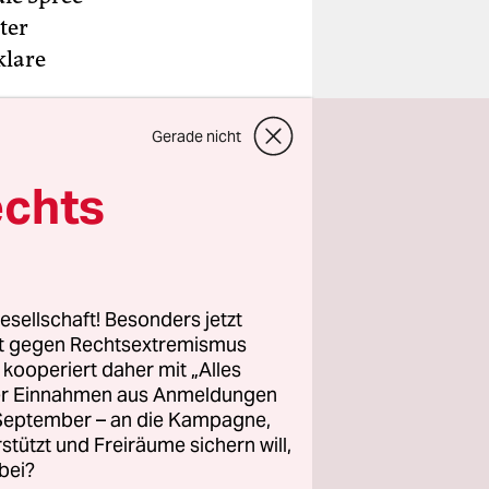
ter
klare
Gerade nicht
t ist sich
oßstädten
echts
az-
und
Paul
esellschaft! Besonders jetzt
rt gegen Rechtsextremismus
Scooter.
z kooperiert daher mit „Alles
für
ller Einnahmen aus Anmeldungen
. September – an die Kampagne,
rstützt und Freiräume sichern will,
bei?
setzt sich