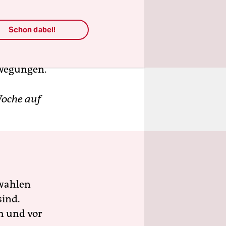
Schon dabei!
az-
ker aus dem
ewegungen.
 Woche auf
wahlen
sind.
h und vor