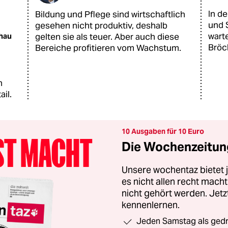
In d
Bildung und Pflege sind wirtschaftlich
und 
gesehen nicht produktiv, deshalb
wart
hau
gelten sie als teuer. Aber auch diese
Bröck
Bereiche profitieren vom Wachstum.
.
n
ail.
10 Ausgaben für 10 Euro
Die Wochenzeitung
Unsere wochentaz bietet
es nicht allen recht mac
nicht gehört werden. Jet
kennenlernen.
Jeden Samstag als gedru