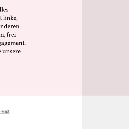
lles
 linke,
ür deren
n, frei
ngagement.
e unsere
Dienst