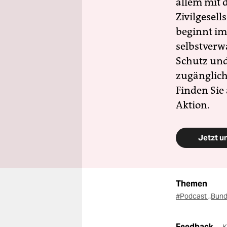
allem mit d
Zivilgesell
beginnt im
selbstverw
Schutz und 
zugänglich
Finden Sie
Aktion.
Jetzt u
Themen
#Podcast „Bund
Feedback