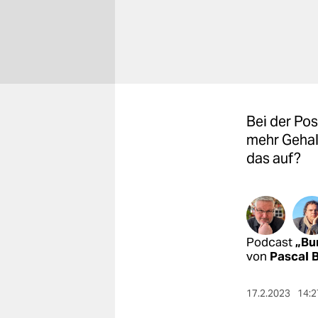
berlin
nord
wahrheit
verlag
Bei der Pos
verlag
mehr Gehalt
veranstaltungen
das auf?
shop
fragen & hilfe
unterstützen
Podcast
„Bu
von
Pascal 
abo
genossenschaft
17.2.2023
14:2