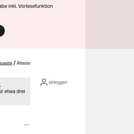
abe inkl. Vorlesefunktion
/
eueste
Älteste
einloggen
.
ür etwa drei