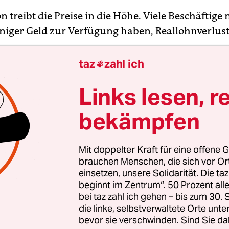
on treibt die Preise in die Höhe. Viele Beschäftige
eniger Geld zur Verfügung haben, Reallohnverlus
taz
zahl ich

ein Jahr der Tarifauseinandersetzungen
: Die
Links lesen, r
ndlungen für den öffentlichen Dienst haben beg
ühjahr beginnen auch die Verhandlungen bei de
bekämpfen
 Bahn, dem Kfz-Gewerbe, dem Bewachungsgewer
d pappeverarbeitenden Industrie, der Textil- und
Mit doppelter Kraft für eine offene G
sindustrie. Bei der Post
droht ein unbefristeter S
brauchen Menschen, die sich vor O
einsetzen, unsere Solidarität. Die ta
schaften fordern nach den Zurückhaltungen der 
beginnt im Zentrum“. 50 Prozent a
Teil Gehaltssteigerungen von über 10 Prozent – so
bei taz zahl ich gehen – bis zum 30
die linke, selbstverwaltete Orte unte
t mehr. Aber sind sie überhaupt für solche Kämpf
bevor sie verschwinden. Sind Sie da
heftigen Mitgliederschwunds? Und wenn sie Erfol