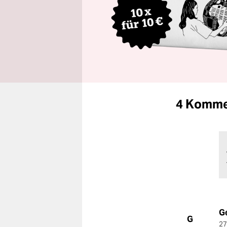
4 Komme
G
G
27