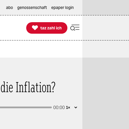
abo
genossenschaft
epaper login

taz zahl ich
taz zahl ich
die Inflation?