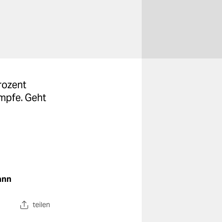
Prozent
ämpfe. Geht
ann
teilen