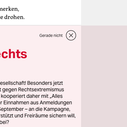
 merken,
te drohen.
Gerade nicht
echts
onnen,
r
be, der
 der
esellschaft! Besonders jetzt
treik
.
rt gegen Rechtsextremismus
z kooperiert daher mit „Alles
letzten
ller Einnahmen aus Anmeldungen
 viel wie
. September – an die Kampagne,
rstützt und Freiräume sichern will,
e gerüstet,
bei?
g haben –