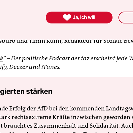
t die Gefahr einer
Lohn-Preis-Spirale
?

Ja, ich will
richt Stefan Reinecke im neuen Bundestalk mit t
skorrespondentin Ulrike Herrmann, Pascal Beuc
sbüro und Timm Kühn, Redakteur für Soziale B
lk
“ – Der politische Podcast der taz erscheint jede
tify, Deezer und iTunes.
gierten stärken
nde Erfolg der AfD bei den kommenden Landtags
 stark rechtsextreme Kräfte inzwischen geworden 
zt braucht es Zusammenhalt und Solidarität. Auc