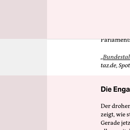
wie groß is
Darüber sp
Wirtschaft
Parlament
„
Bundesta
taz.de, Spo
Die Enga
Der drohe
zeigt, wie
Gerade jet