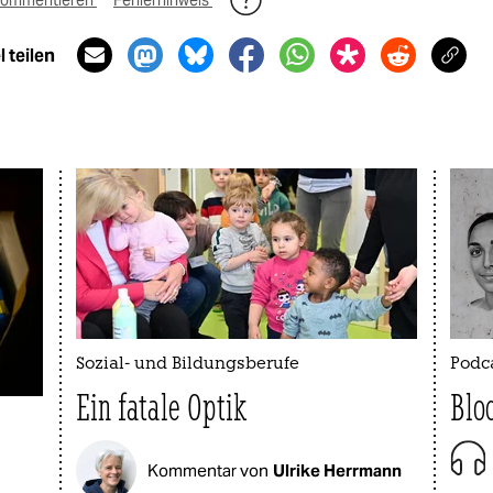
ommentieren
Fehlerhinweis
 teilen
Sozial- und Bildungsberufe
Podca
Ein fatale Optik
Blo
Kommentar von
Ulrike Herrmann