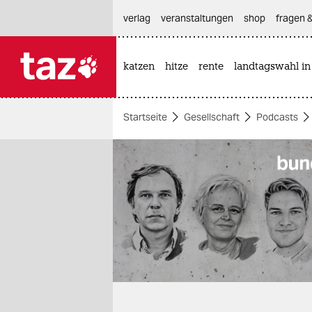
hautnavigation anspringen
hauptinhalt anspringen
footer anspringen
verlag
veranstaltungen
shop
fragen &
katzen
hitze
rente
landtagswahl in

taz zahl ich
taz zahl ich
Startseite
Gesellschaft
Podcasts
themen
politik
öko
gesellschaft
kultur
sport