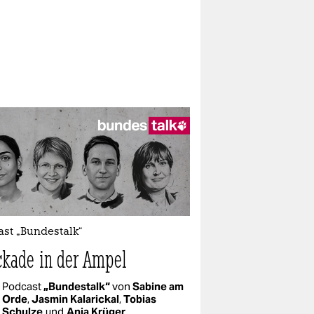
st „Bundestalk“
ckade in der Ampel
Podcast
„Bundestalk“
von
Sabine am
Orde
,
Jasmin Kalarickal
,
Tobias
Schulze
und
Anja Krüger