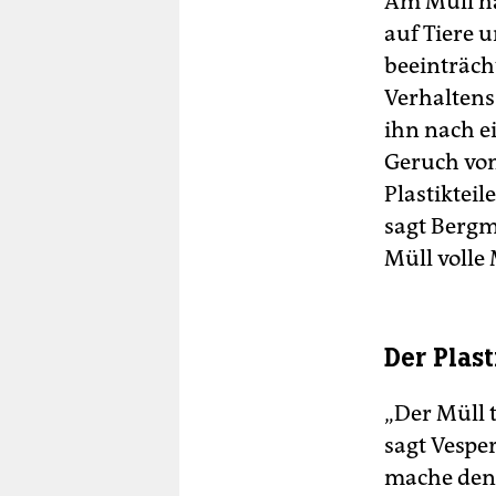
Am Müll ha
auf Tiere 
beeinträch
Verhaltens
ihn nach e
Geruch von
Plastikteil
sagt Bergm
Müll volle
Der Plas
„Der Müll t
sagt Vesp
mache den 