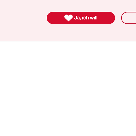
ete, Mangrovenwälder und die Tiefsee“, sagt Heik
WF den Fachbereich Meeresschutz leitet.

Ja, ich will