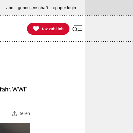
abo
genossenschaft
epaper login

taz zahl ich
taz zahl ich
Gefahr. WWF
teilen