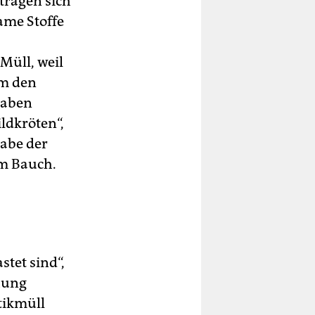
tragen sich
ame Stoffe
Müll, weil
hm den
haben
ldkröten“,
abe der
em Bauch.
stet sind“,
hung
tikmüll