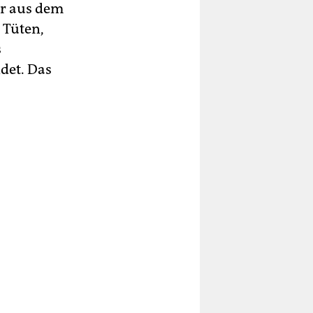
er aus dem
 Tüten,
s
ndet. Das