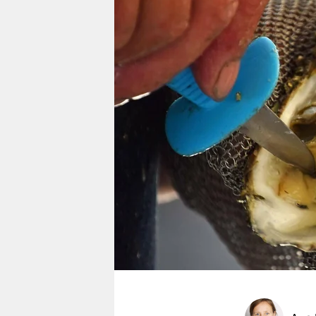
berlin
nord
wahrheit
verlag
verlag
veranstaltungen
shop
fragen & hilfe
unterstützen
abo
genossenschaft