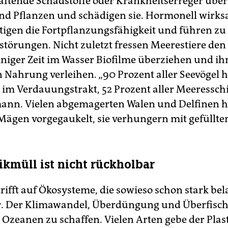
ftende Schadstoffe oder Krankheitserreger über
und Pflanzen und schädigen sie. Hormonell wirks
tigen die Fortpflanzungsfähigkeit und führen zu
störungen. Nicht zuletzt fressen Meerestiere den 
iniger Zeit im Wasser Biofilme überziehen und i
 Nahrung verleihen. „90 Prozent aller Seevögel 
e im Verdauungstrakt, 52 Prozent aller Meeresschi
ann. Vielen abgemagerten Walen und Delfinen h
 Mägen vorgegaukelt, sie verhungern mit gefüllt
tikmüll ist nicht rückholbar
rifft auf Ökosysteme, die sowieso schon stark bela
er. Der Klimawandel, Überdüngung und Überfisc
Ozeanen zu schaffen. Vielen Arten gebe der Plas