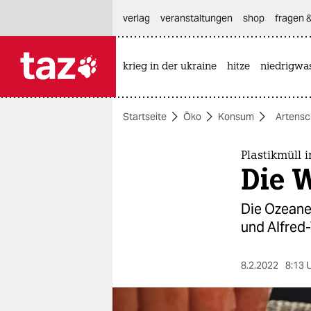
hautnavigation anspringen
hauptinhalt anspringen
footer anspringen
verlag
veranstaltungen
shop
fragen &
krieg in der ukraine
hitze
niedrigwa

taz zahl ich
taz zahl ich
Startseite
Öko
Konsum
Artensc
themen
politik
Plastikmüll 
Die 
öko
Die Ozeane 
gesellschaft
und Alfred
kultur
8.2.2022
8:13 
sport