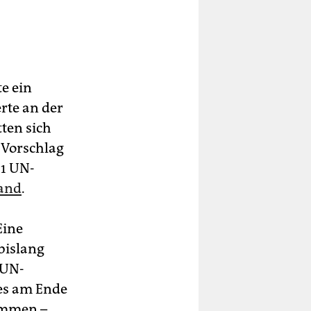
e ein
rte an der
ten sich
 Vorschlag
51 UN-
land
.
Eine
bislang
 UN-
es am Ende
ommen –