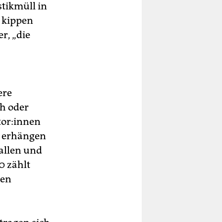
stikmüll in
e kippen
r, „die
ere
ch oder
o­r:in­nen
n erhängen
rallen und
0 zählt
ten