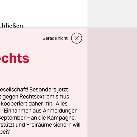
chließen,
nisation
Gerade nicht
esforschung
ich auf
echts
er“, die
n
esellschaft! Besonders jetzt
rt gegen Rechtsextremismus
 Prozent
z kooperiert daher mit „Alles
n
ller Einnahmen aus Anmeldungen
in zu
. September – an die Kampagne,
hmutzt sind
rstützt und Freiräume sichern will,
bei?
t, die