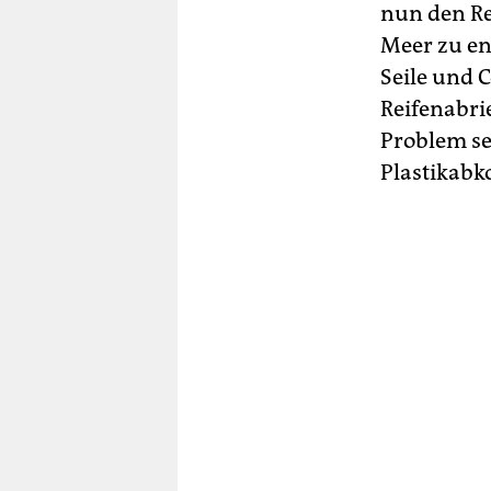
nun den Re
Meer zu ent
Seile und C
Reifenabrie
Problem se
Plastikabk