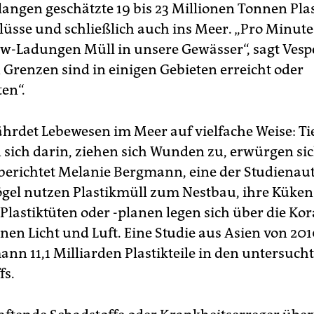
elangen geschätzte 19 bis 23 Millionen Tonnen Pla
lüsse und schließlich auch ins Meer. „Pro Minut
kw-Ladungen Müll in unsere Gewässer“, sagt Vespe
 Grenzen sind in einigen Gebieten erreicht oder
en“.
fährdet Lebewesen im Meer auf vielfache Weise: Ti
n sich darin, ziehen sich Wunden zu, erwürgen si
berichtet Melanie Bergmann, eine der Stu­di­en­au­t
ögel nutzen Plastikmüll zum Nestbau, ihre Küke
 Plastiktüten oder -planen legen sich über die Ko
en Licht und Luft. Eine Studie aus Asien von 201
ann 11,1 Milliarden Plastikteile in den untersuch
fs.