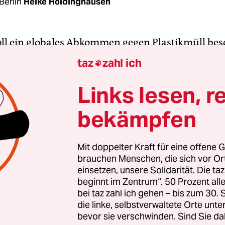
Berlin
Heike Holdinghausen
ll ein globales Abkommen gegen Plastikmüll bes
em Klimaabkommen. Das fordern die Umweltorga
taz
zahl ich

s Alfred-Wegener-Institut für Polar- und Meer
eutigen Dienstag gemeinsam. Dabei berufen sie s
Links lesen, r
se von fast 3.000 Studien zum Thema „Müll im Me
bekämpfen
 seiner Datenbank Litterbase
gesammelt und nu
t hat.
Mit doppelter Kraft für eine offene G
brauchen Menschen, die sich vor O
rzeichnet die wissenschaftliche Literatur bei 90
einsetzen, unsere Solidarität. Die ta
uchten Arten negative Auswirkungen der marine
beginnt im Zentrum“. 50 Prozent a
schmutzung, von Bakterien über Krebstiere bis h
bei taz zahl ich gehen – bis zum 30
childkröten, Walen und Robben. Besonders versc
die linke, selbstverwaltete Orte unte
bevor sie verschwinden. Sind Sie da
roßen Ozeanwirbel, in denen der Plastikmüll kreis