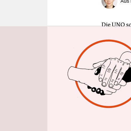
Aus 
epaper login
Die UNO so
ähnlich d
WWF und da
(AWI) am h
eine Analy
das AWI
in
ausgewerte
Demnach ve
der unters
Plastikver
Fischen, S
„die fünf g