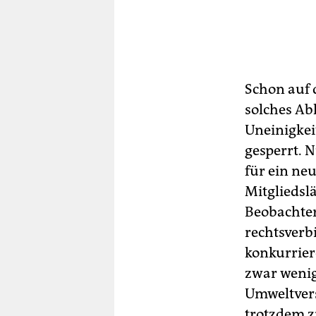
Schon auf 
solches Ab
Uneinigkei
gesperrt.
für ein ne
Mitgliedsl
Beobachter
rechtsverbi
konkurrier
zwar wenig
Umweltvers
trotzdem 