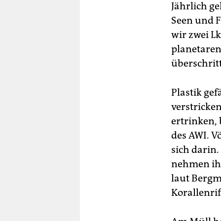
Jährlich g
Seen und F
wir zwei L
planetaren
überschritt
Plastik ge
verstricke
ertrinken, 
des AWI. V
sich darin.
nehmen ihn
laut Bergm
Korallenrif