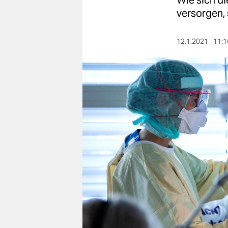
Wie sich d
berlin
versorgen, 
nord
12.1.2021
11:1
wahrheit
verlag
verlag
veranstaltungen
shop
fragen & hilfe
unterstützen
abo
genossenschaft