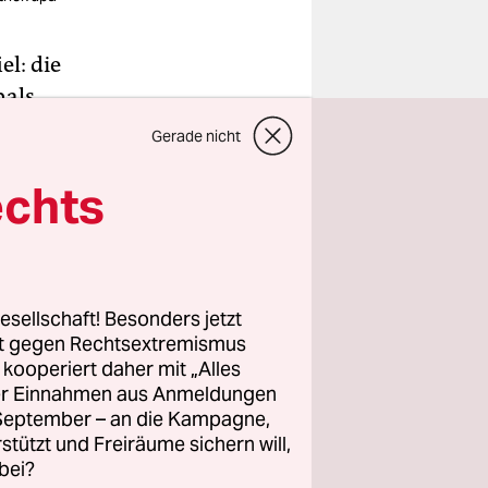
el: die
als.
rrischer
Gerade nicht
öpft
echts
nommen.
die auf
rzweifelte
esellschaft! Besonders jetzt
rt gegen Rechtsextremismus
 die
z kooperiert daher mit „Alles
l zu spät
ller Einnahmen aus Anmeldungen
annte Lage
. September – an die Kampagne,
rstützt und Freiräume sichern will,
,
bei?
nfach