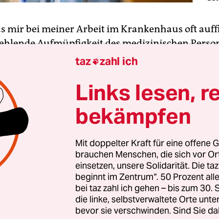
as mir bei meiner Arbeit im Krankenhaus oft auffi
fehlende Aufmüpfigkeit des medizinischen Person
Unzählige Überstunden, fehlende Pausen oder he
taz
zahl ich

ch Vorgesetzte wurden oft frustriert und ersch
Links lesen, r
en. Die Resignation wurde mit nach Hause ge
 show must go on. Denn es sind keine Autoteile, 
bekämpfen
en, sondern Menschen, kranke und sterbende, ve
stigte.
Mit doppelter Kraft für eine offene G
brauchen Menschen, die sich vor O
ende Aufmüpfigkeit trägt uns seit Monaten durch
einsetzen, unsere Solidarität. Die ta
Politik und Gesellschaft reagierten im Herbst
vie
beginnt im Zentrum“. 50 Prozent a
nde Infektionszahlen und die zunehmend angesp
bei taz zahl ich gehen – bis zum 30
die linke, selbstverwaltete Orte unte
iken. Und nun können Pfle­ger*in­nen, Ärzt*in­nen
bevor sie verschwinden. Sind Sie da
 alle, die die Kliniken am Laufen halten, nicht ei