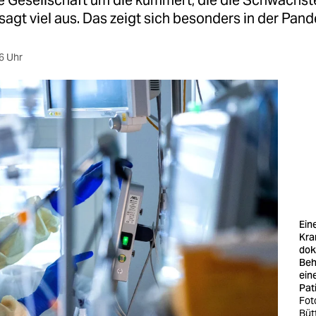
ie Gesellschaft um die kümmert, die die Schwächst
sagt viel aus. Das zeigt sich besonders in der Pan
6 Uhr
Ein
Kra
dok
Beh
ein
Pat
Fot
Büt