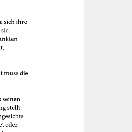
 sich ihre
 sie
rankten
t,
st muss die
s seinen
 stellt.
ngesichts
et oder