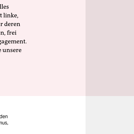
lles
 linke,
ür deren
n, frei
ngagement.
e unsere
 den
mus,