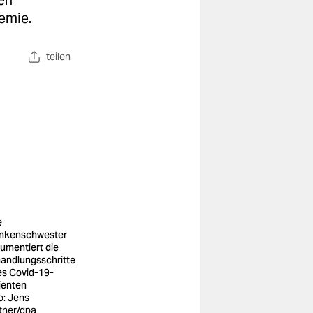
en
demie.
teilen
e
nkenschwester
umentiert die
andlungsschritte
es Covid-19-
ienten
o: Jens
tner/dpa