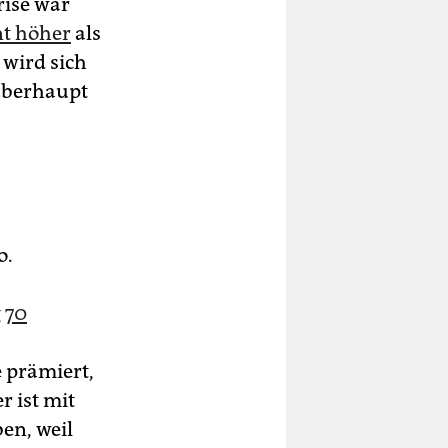
rise war
nt höher
als
 wird sich
 überhaupt
o.
g
70
 prämiert,
r ist mit
en, weil