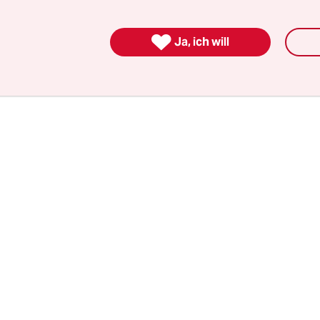
en. Sie setzen sich der Gefahr aus, selbst krank 
e. Es sind übrigens zu
76 Prozent Frauen
. Von den

Ja, ich will
Menschen, die im gesamten Gesundheitswesen ar
iertel Frauen.