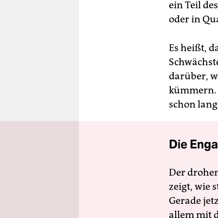
ein Teil d
oder in Qu
Es heißt, d
Schwächste
darüber, w
kümmern. I
schon lang
Die Enga
Der drohe
zeigt, wie
Gerade jet
allem mit d