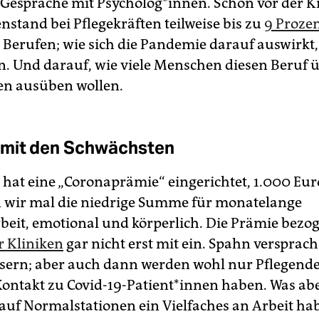
Gespräche mit Psy­cho­log*in­nen. Schon vor der K
nstand bei Pflegekräften teilweise bis zu
9 Proze
 Berufen; wie sich die Pandemie darauf auswirkt,
n. Und darauf, wie viele Menschen diesen Beruf
en ausüben wollen.
mit den Schwächsten
 hat eine „Coronaprämie“ eingerichtet, 1.000 Eur
wir mal die niedrige Summe für monatelange
beit, emotional und körperlich. Die Prämie bezo
r Kliniken
gar nicht erst mit ein. Spahn versprach
ern; aber auch dann werden wohl nur Pflegende
Kontakt zu Covid-19-Patient*innen haben. Was abe
 auf Normalstationen ein Vielfaches an Arbeit hab