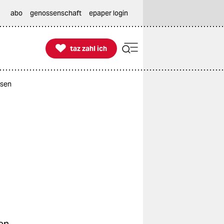
abo
genossenschaft
epaper login

taz zahl ich
taz zahl ich
ssen