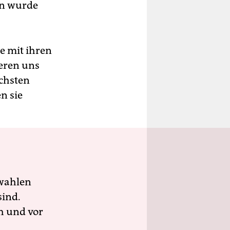
en wurde
ie mit ihren
ieren uns
ächsten
n sie
wahlen
sind.
h und vor