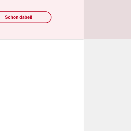
zu werden.
 5,65
Schon dabei!
beiten,