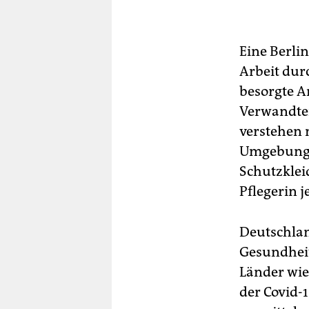
Eine Berli
Arbeit dur
besorgte A
Verwandten
verstehen n
Umgebung 
Schutzklei
Pflegerin 
Deutschlan
Gesundheit
Länder wie
der Covid-