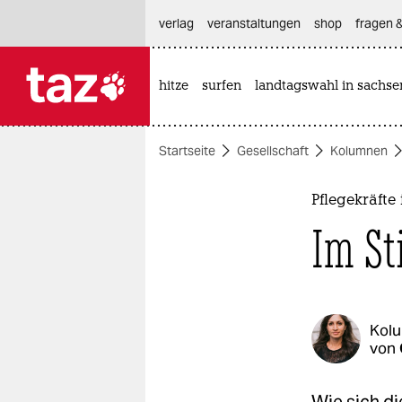
hautnavigation anspringen
hauptinhalt anspringen
footer anspringen
verlag
veranstaltungen
shop
fragen &
hitze
surfen
landtagswahl in sachse

taz zahl ich
taz zahl ich
Startseite
Gesellschaft
Kolumnen
themen
politik
Pflegekräft
Im St
öko
gesellschaft
kultur
Kol
von
sport