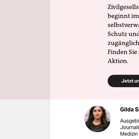
Zivilgesell
beginnt im
selbstverw
Schutz und 
zugänglich
Finden Sie
Aktion.
Jetzt u
Gilda 
Ausgebil
Journal
Medizin