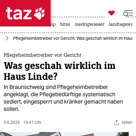

taz zahl ich
katzen
usa unter trump
hitze
niedrigwasser
landtagswahl

taz zahl ich
ge
Pflegeheimbetreiber vor Gericht: Was geschah wirklich im Haus 
taz zahl ich
themen
Pflegeheimbetreiber vor Gericht
Was geschah wirklich im
politik
Haus Linde?
öko
In Braunschweig sind Pflegeheimbetreiber
angeklagt, die Pflegebedürftige systematisch
gesellschaft
sediert, eingesperrt und kränker gemacht haben
sollen.
kultur
sport
5.6.2026
19:47 Uhr
teilen