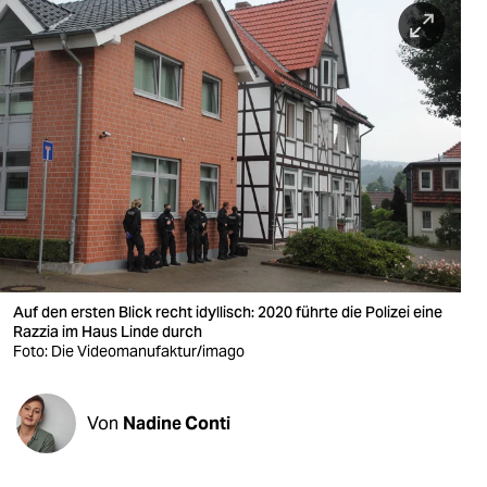
berlin
nord
wahrheit
verlag
verlag
veranstaltungen
shop
Auf den ersten Blick recht idyllisch: 2020 führte die Polizei eine
fragen & hilfe
Razzia im Haus Linde durch
Foto: Die Videomanufaktur/imago
unterstützen
abo
Von
Nadine Conti
genossenschaft