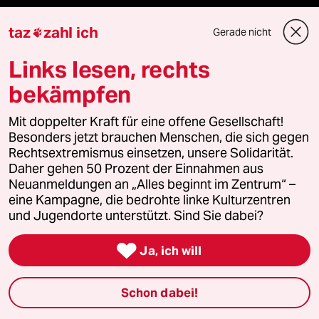
taz
zahl ich
Gerade nicht

taz Blogs
Links lesen, rechts
taz FUTURZWEI
bekämpfen
Le Monde diplomatique
Mit doppelter Kraft für eine offene Gesellschaft!
Besonders jetzt brauchen Menschen, die sich gegen
taz Archiv
Rechtsextremismus einsetzen, unsere Solidarität.
Daher gehen 50 Prozent der Einnahmen aus
Neuanmeldungen an „Alles beginnt im Zentrum“ –
eine Kampagne, die bedrohte linke Kulturzentren
Mehr taz Angebote
und Jugendorte unterstützt. Sind Sie dabei?

Reisen
Ja, ich will
Kantine
Schon dabei!
Shop