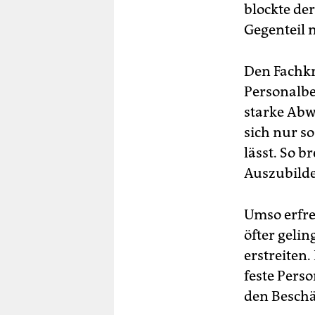
blockte de
Gegenteil 
Den Fachk
Personalbed
starke Abw
sich nur s
lässt. So b
Auszubilde
Umso erfreu
öfter geli
erstreiten
feste Perso
den Beschä