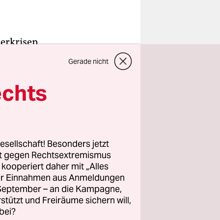
uerkrisen
Der
Gerade nicht
igten Mühe
lege in
echts
esellschaft! Besonders jetzt
rt gegen Rechtsextremismus
z kooperiert daher mit „Alles
ller Einnahmen aus Anmeldungen
. September – an die Kampagne,
rstützt und Freiräume sichern will,
bei?