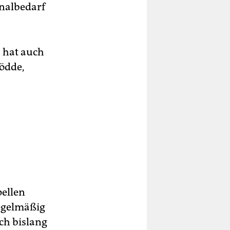
onalbedarf
s hat auch
Rödde,
ellen
regelmäßig
ch bislang