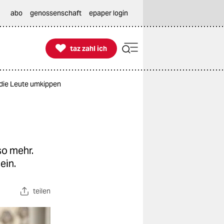
abo
genossenschaft
epaper login

taz zahl ich
taz zahl ich
 die Leute umkippen
so mehr.
ein.
teilen