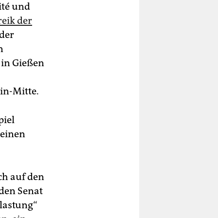
ité und
reik der
 der
n
 in Gießen
in-Mitte.
piel
 einen
uch auf den
 den Senat
tlastung“