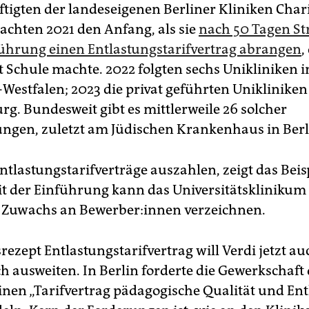
ftigten der landeseigenen Berliner Kliniken Char
achten 2021 den Anfang, als sie
nach 50 Tagen St
ührung einen Entlastungstarifvertrag abrangen
,
 Schule machte. 2022 folgten sechs Unikliniken i
Westfalen; 2023 die privat geführten Unikliniken
g. Bundesweit gibt es mittlerweile 26 solcher
ngen, zuletzt am Jüdischen Krankenhaus in Berl
ntlastungstarifverträge auszahlen, zeigt das Beis
eit der Einführung kann das Universitätsklinikum
Zuwachs an Be­wer­be­r:in­nen verzeichnen.
rezept Entlastungstarifvertrag will Verdi jetzt a
ch ausweiten. In Berlin forderte die Gewerkschaft
einen „Tarifvertrag pädagogische Qualität und En