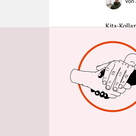
Von
epaper login
Kita-Kollap
im Sozialbe
Fachkräfte
haben, ein
ihren Jobs