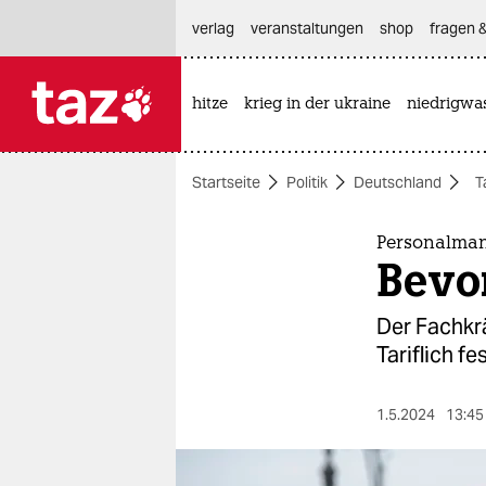
hautnavigation anspringen
hauptinhalt anspringen
footer anspringen
verlag
veranstaltungen
shop
fragen &
hitze
krieg in der ukraine
niedrigwa

taz zahl ich
taz zahl ich
Startseite
Politik
Deutschland
T
themen
politik
Personalman
Bevo
öko
Der Fachkr
gesellschaft
Tariflich f
kultur
1.5.2024
13:45
sport