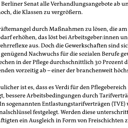
r Berliner Senat alle Verhandlungsangebote ab u
noch, die Klassen zu vergrößern.
räftemangel durch Maßnahmen zu lösen, die am
arf erhöhen, das löst bei Ar­beitsge­be­r:in­nen un
ehrreflexe aus. Doch die Gewerkschaften sind sic
o genügend Nachwuchs für die sozialen Berufe g
rechen in der Pflege durchschnittlich 30 Prozent d
nden vorzeitig ab – einer der branchenweit höch
licher ist es, dass es Verdi für den Pflegebereic
ngt, bessere Arbeitsbedingungen durch Tarifvertr
. In sogenannten Entlastungstarifverträgen (TVE)
nalschlüssel festgelegt. Werden diese unterschritt
ftigten ein Ausgleich in Form von Freischichten z