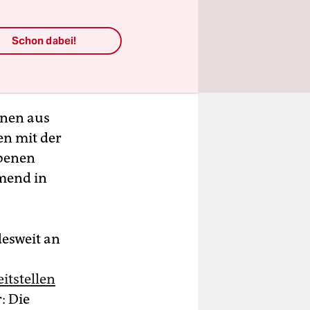
Schon dabei!
nnen aus
en mit der
ebenen
hmend in
desweit an
itstellen
: Die