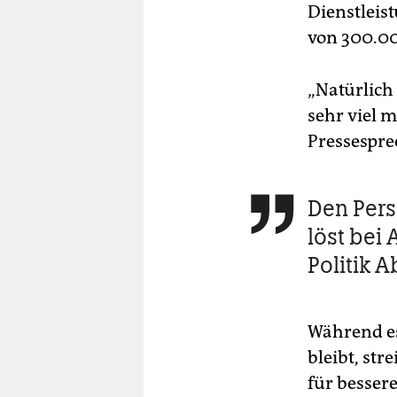
Dienstleis
von 300.00
„Natürlich
sehr viel m
Pressespre
Den Pers

löst bei 
Politik 
Während es
bleibt, str
für besser