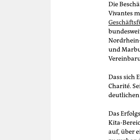
Die Beschä
Vivantes m
Geschäftsf
bundesweit
Nordrhein-
und Marbur
Vereinbaru
Dass sich E
Charité. S
deutlichen 
Das Erfolgs
Kita-Berei
auf, über 