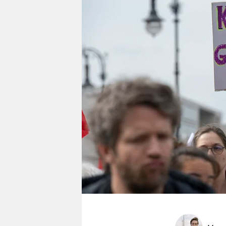
berlin
nord
wahrheit
verlag
verlag
veranstaltungen
shop
fragen & hilfe
unterstützen
abo
genossenschaft