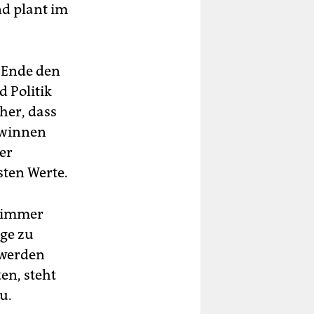
nd plant im
 Ende den
d Politik
her, dass
ewinnen
er
sten Werte.
h immer
äge zu
 werden
en, steht
u.