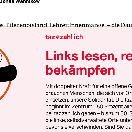
Jonas Wahmkow
s, Pflegenotstand, Leh­rer:in­nen­man­gel – die Da
reich sind vielfältig, die Ursachen sind ähnlich: 
taz
zahl ich

mangel ist mittlerweile so groß, das die Beschäft
em Mindestauftrag an Bildung, Betreuung und Pf
Links lesen, r
 gerecht zu werden.
bekämpfen
Mit doppelter Kraft für eine offene G
brauchen Menschen, die sich vor O
einsetzen, unsere Solidarität. Die ta
beginnt im Zentrum“. 50 Prozent a
bei taz zahl ich gehen – bis zum 30
die linke, selbstverwaltete Orte unte
bevor sie verschwinden. Sind Sie da