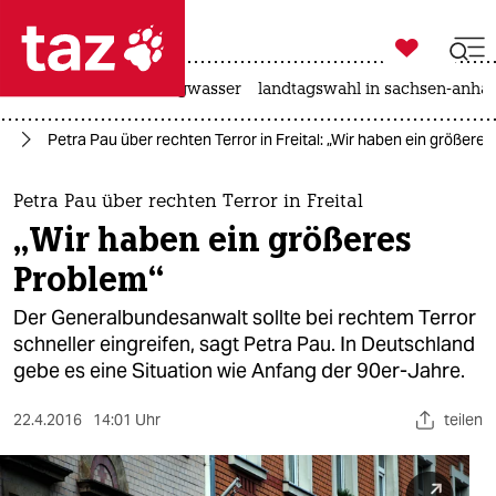

taz zahl ich
katzen
hitze
niedrigwasser
landtagswahl in sachsen-anhal

taz zahl ich
or
Petra Pau über rechten Terror in Freital: „Wir haben ein größere
taz zahl ich
themen
Petra Pau über rechten Terror in Freital
„Wir haben ein größeres
politik
Problem“
öko
Der Generalbundesanwalt sollte bei rechtem Terror
schneller eingreifen, sagt Petra Pau. In Deutschland
gesellschaft
gebe es eine Situation wie Anfang der 90er-Jahre.
kultur
22.4.2016
14:01 Uhr
teilen
sport