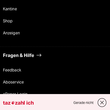
Kantine
Shop
Anzeigen
Fragen & Hilfe
Feedback
Aboservice
ePaper Login
taz
zahl ich
Gerade nicht

Downloads für Abonnierende