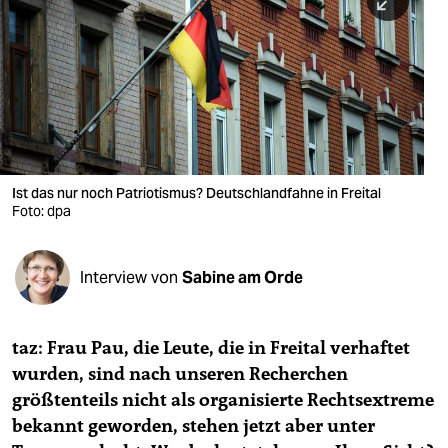
berlin
nord
wahrheit
verlag
verlag
Ist das nur noch Patriotismus? Deutschlandfahne in Freital
Foto: dpa
veranstaltungen
shop
Interview von
Sabine am Orde
fragen & hilfe
unterstützen
taz: Frau Pau, die Leute, die in Freital verhaftet
wurden, sind nach unseren Recherchen
abo
größtenteils nicht als organisierte Rechtsextreme
genossenschaft
bekannt geworden, stehen jetzt aber unter