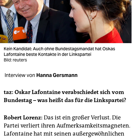
berlin
nord
wahrheit
verlag
Kein Kandidat: Auch ohne Bundestagsmandat hat Oskas
verlag
Lafontaine beste Kontakte in der Linkspartei
Bild: reuters
veranstaltungen
Interview von
Hanna Gersmann
shop
fragen & hilfe
taz: Oskar Lafontaine verabschiedet sich vom
Bundestag – was heißt das für die Linkspartei?
unterstützen
abo
Robert Lorenz:
Das ist ein großer Verlust. Die
Partei verliert ihren Aufmerksamkeitsmagneten.
genossenschaft
Lafontaine hat mit seinen außergewöhnlichen