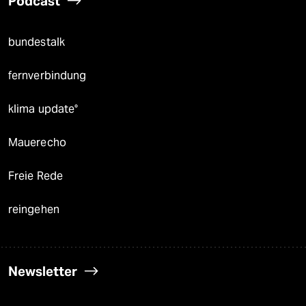
Podcast
bundestalk
fernverbindung
klima update°
Mauerecho
Freie Rede
reingehen
Newsletter