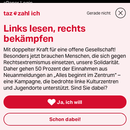
ePaper Login
taz
zahl ich
Gerade nicht

Downloads für Abonnierende
Links lesen, rechts
bekämpfen
© 2026 taz Verlags und Vertriebs GmbH
Mit doppelter Kraft für eine offene Gesellschaft!
Alle Rechte vorbehalten. Bei rechtlichen Fragen oder für Genehmigungen
wenden Sie sich bitte an
lizenzen@taz.de
Besonders jetzt brauchen Menschen, die sich gegen
Rechtsextremismus einsetzen, unsere Solidarität.
Daher gehen 50 Prozent der Einnahmen aus
Feedback
Redaktionsstatut
Kommune-Richtlinien
KI-
Neuanmeldungen an „Alles beginnt im Zentrum“ –
eine Kampagne, die bedrohte linke Kulturzentren
Leitlinie
Informant
Datenschutz
Impressum
AGB
und Jugendorte unterstützt. Sind Sie dabei?
Seitenwende
Einwilligungen widerrufen (Ads)

Ja, ich will
Schon dabei!