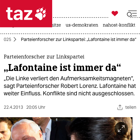

taz zahl ich
krieg in der ukraine
hitze
us-demokraten
nahost-konflikt

taz zahl ich
 2025
Parteienforscher zur Linkspartei: „Lafontaine ist immer da“
taz zahl ich
themen
Parteienforscher zur Linkspartei
„Lafontaine ist immer da“
politik
„Die Linke verliert den Aufmerksamkeitsmagneten“,
öko
sagt Parteienforscher Robert Lorenz. Lafontaine hat
weiter Einfluss. Konflikte sind nicht ausgeschlossen.
gesellschaft
22.4.2013
20:05 Uhr
teilen
kultur
sport