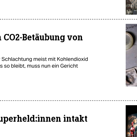
n CO2-Betäubung von
r Schlachtung meist mit Kohlendioxid
s so bleibt, muss nun ein Gericht
­per­hel­d:in­nen intakt