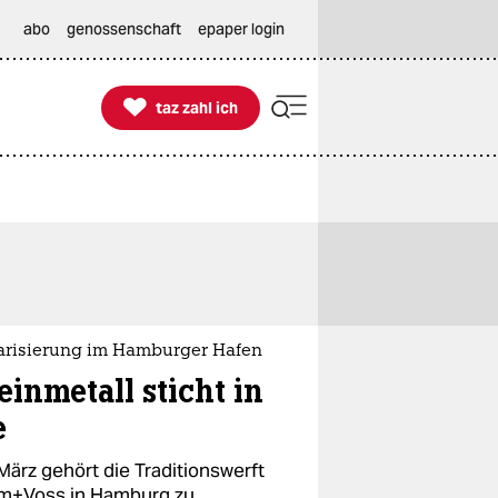
abo
genossenschaft
epaper login

taz zahl ich
taz zahl ich
tarisierung im Hamburger Hafen
einmetall sticht in
e
März gehört die Traditionswerft
m+Voss in Hamburg zu