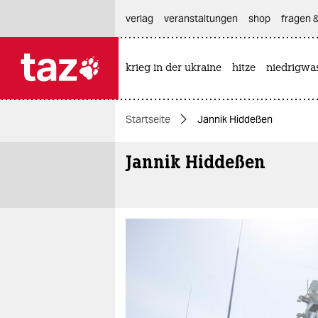
hautnavigation anspringen
hauptinhalt anspringen
footer anspringen
verlag
veranstaltungen
shop
fragen &
krieg in der ukraine
hitze
niedrigwa

taz zahl ich
taz zahl ich
Startseite
Jannik Hiddeßen
themen
Jannik Hiddeßen
politik
öko
gesellschaft
kultur
sport