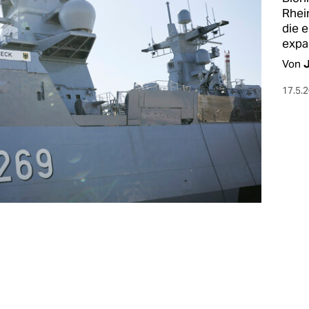
Rhei
die e
expa
Von
17.5.