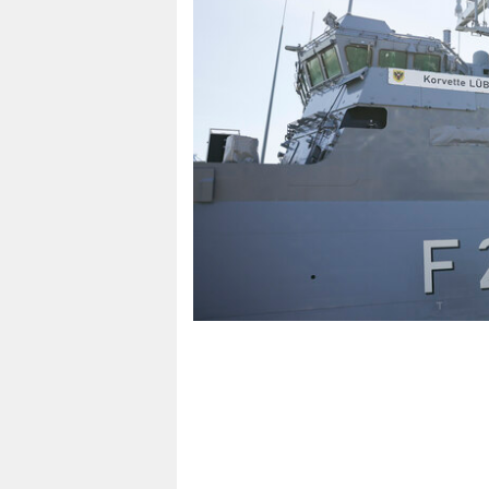
berlin
nord
wahrheit
verlag
verlag
veranstaltungen
shop
fragen & hilfe
unterstützen
abo
genossenschaft