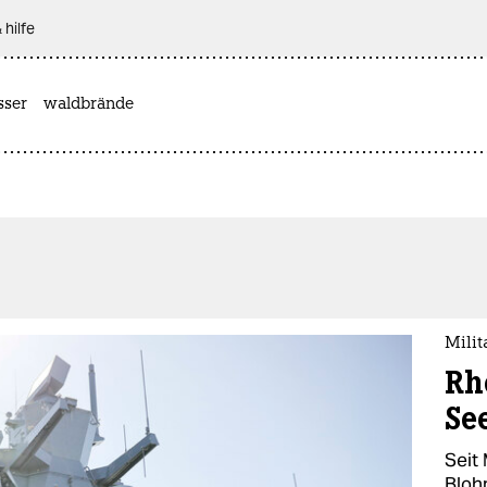
 hilfe
sser
waldbrände
Mili
Rh
Se
Seit 
Bloh