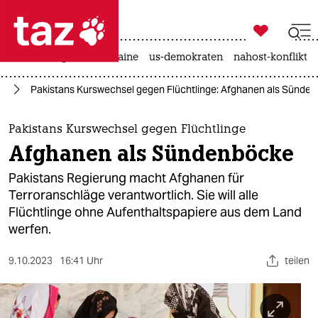

taz zahl ich
hitze
krieg in der ukraine
us-demokraten
nahost-konflikt

taz zahl ich
an
Pakistans Kurswechsel gegen Flüchtlinge: Afghanen als Sünde
taz zahl ich
themen
Pakistans Kurswechsel gegen Flüchtlinge
Afghanen als Sündenböcke
politik
Pakistans Regierung macht Afghanen für
öko
Terroranschläge verantwortlich. Sie will alle
Flüchtlinge ohne Aufenthaltspapiere aus dem Land
gesellschaft
werfen.
kultur
9.10.2023
16:41 Uhr
teilen
sport