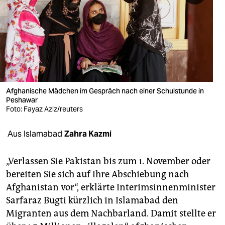
berlin
nord
wahrheit
verlag
verlag
Afghanische Mädchen im Gespräch nach einer Schulstunde in
Peshawar
veranstaltungen
Foto: Fayaz Aziz/reuters
shop
Aus Islamabad
Zahra Kazmi
fragen & hilfe
„Verlassen Sie Pakistan bis zum 1. November oder
unterstützen
bereiten Sie sich auf Ihre Abschiebung nach
Afghanistan vor“, erklärte Interimsinnenminister
abo
Sarfaraz Bugti kürzlich in Islamabad den
genossenschaft
Migranten aus dem Nachbarland. Damit stellte er