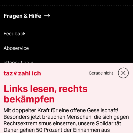
Fragen & Hilfe
Feedback
Aboservice
ePaper Login
taz
zahl ich
Gerade nicht

Downloads für Abonnierende
Links lesen, rechts
bekämpfen
© 2026 taz Verlags und Vertriebs GmbH
Mit doppelter Kraft für eine offene Gesellschaft!
Alle Rechte vorbehalten. Bei rechtlichen Fragen oder für Genehmigungen
wenden Sie sich bitte an
lizenzen@taz.de
Besonders jetzt brauchen Menschen, die sich gegen
Rechtsextremismus einsetzen, unsere Solidarität.
Daher gehen 50 Prozent der Einnahmen aus
Feedback
Redaktionsstatut
Kommune-Richtlinien
KI-