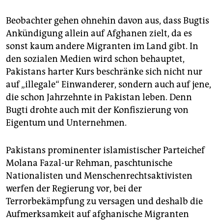
sich unterdessen um Frauen und Mädchen in den
betroffenen Regionen. „Ihre Freiheit war bereits
Beobachter gehen ohnehin davon aus, dass Bugtis
vorher erheblich eingeschränkt und sie haben daher
Ankündigung allein auf Afghanen zielt, da es
nur einen erschwerten Zugang zu wichtigen
sonst kaum andere Migranten im Land gibt. In
lebensrettenden Diensten“, sagte Reshma Azmi,
Vizechefin von Care Afghanistan.
den sozialen Medien wird schon behauptet,
Pakistans harter Kurs beschränke sich nicht nur
Opferzahlen
Der Katastrophenschutz NDMA gab die
auf „illegale“ Einwanderer, sondern auch auf jene,
Zahl der Toten und Verletzten am Sonntag mit
die schon Jahrzehnte in Pakistan leben. Denn
insgesamt mehr als 2400 an, das UN-Nothilfebüro
OCHA sprach von mehr als 1.000 Toten. Laut NDMA
Bugti drohte auch mit der Konfiszierung von
sei die Lage noch unübersichtlich, die Opferzahlen
Eigentum und Unternehmen.
könnten noch steigen. 20 Dörfer und rund 2000
Häuser seien völlig zerstört.
(dpa)
Pakistans prominenter islamistischer Parteichef
Molana Fazal-ur Rehman, paschtunische
Nationalisten und Menschenrechtsaktivisten
werfen der Regierung vor, bei der
Terrorbekämpfung zu versagen und deshalb die
Aufmerksamkeit auf afghanische Migranten