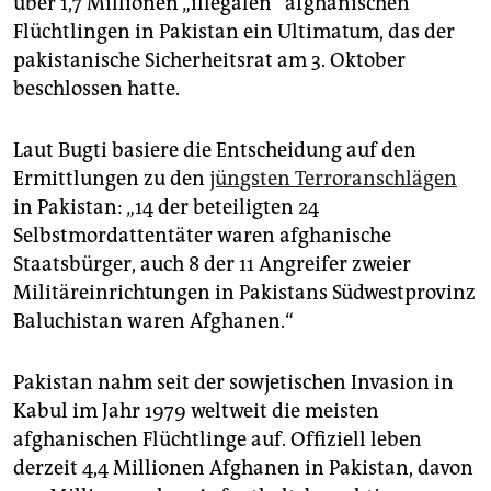
über 1,7 Millionen „illegalen“ afghanischen
epaper login
Flüchtlingen in Pakistan ein Ultimatum, das der
pakistanische Sicherheitsrat am 3. Oktober
beschlossen hatte.
Laut Bugti basiere die Entscheidung auf den
Ermittlungen zu den
jüngsten Terroranschlägen
in Pakistan: „14 der beteiligten 24
Selbstmordattentäter waren afghanische
Staatsbürger, auch 8 der 11 Angreifer zweier
Militär­einrichtungen in Pakistans Südwestprovinz
Baluchistan waren Afghanen.“
Pakistan nahm seit der sowjetischen Invasion in
Kabul im Jahr 1979 weltweit die meisten
afghanischen Flüchtlinge auf. Offiziell leben
derzeit 4,4 Millionen Afghanen in Pakistan, davon