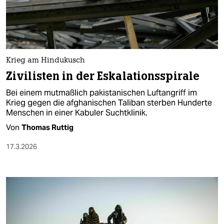
berlin
nord
wahrheit
Krieg am Hindukusch
verlag
Zivilisten in der Eskalationsspirale
verlag
Bei einem mutmaßlich pakistanischen Luftangriff im
Krieg gegen die afghanischen Taliban sterben Hunderte
veranstaltungen
Menschen in einer Kabuler Suchtklinik.
shop
Von
Thomas Ruttig
fragen & hilfe
17.3.2026
unterstützen
abo
genossenschaft