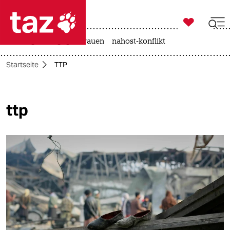

taz zahl ich
hitze
gewalt gegen frauen
nahost-konflikt

taz zahl ich
Startseite
TTP
taz zahl ich
themen
ttp
politik
öko
gesellschaft
kultur
sport