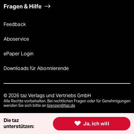
Fragen & Hilfe
Feedback
Aboservice
ePaper Login
Downloads für Abonnierende
© 2026 taz Verlags und Vertriebs GmbH
Alle Rechte vorbehalten. Bei rechtlichen Fragen oder für Genehmigungen
wenden Sie sich bitte an
lizenzen@taz.de
Die taz

Ja, ich will
Feedback
Redaktionsstatut
Kommune-Richtlinien
KI-
unterstützen: