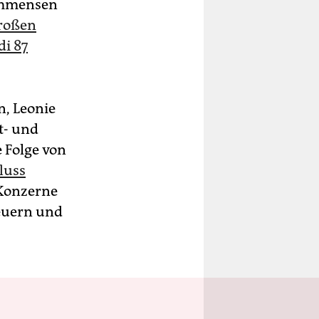
immensen
großen
i 87
n, Leonie
t- und
 Folge von
luss
 Konzerne
teuern und