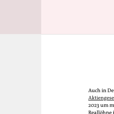
Auch in De
Aktiengese
2023 um me
Reallöhne 