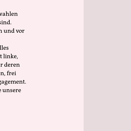
wahlen
sind.
h und vor
lles
 linke,
ür deren
n, frei
ngagement.
e unsere