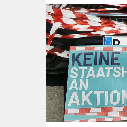
berlin
nord
wahrheit
verlag
verlag
veranstaltungen
shop
fragen & hilfe
unterstützen
abo
genossenschaft