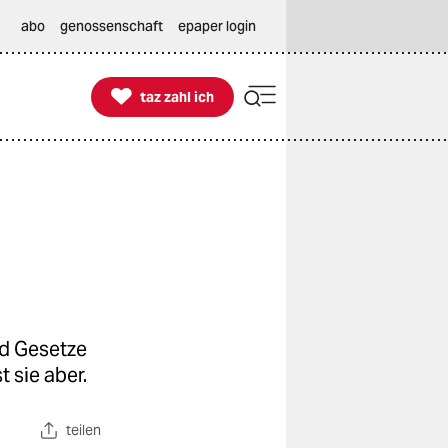
abo
genossenschaft
epaper login

taz zahl ich
taz zahl ich
nd Gesetze
 sie aber.
teilen