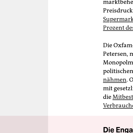
marktbehe
Preisdruck
Supermarkt
Prozent de
Die Oxfam-
Petersen, 
Monopolmac
politische
nähmen
. 
mit gesetz
die
Mitbes
Verbrauche
Die Enga