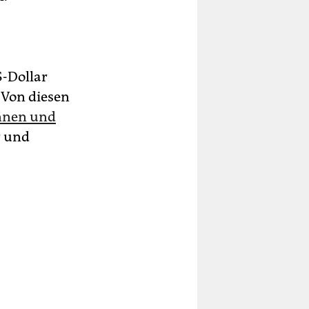
S-Dollar
 Von diesen
in­nen und
r und