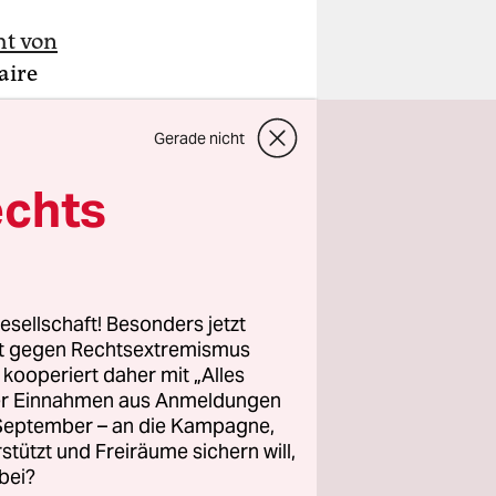
t von
aire
die
Gerade nicht
echts
och in
nlässlich
esellschaft! Besonders jetzt
3 die
rt gegen Rechtsextremismus
sbereinigt
z kooperiert daher mit „Alles
rozent
ller Einnahmen aus Anmeldungen
. September – an die Kampagne,
rstützt und Freiräume sichern will,
bei?