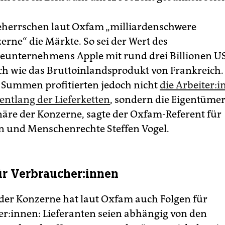
eherrschen laut Oxfam „milliardenschwere
erne“ die Märkte. So sei der Wert des
eunternehmens Apple mit rund drei Billionen U
ch wie das Bruttoinlandsprodukt von Frankreich.
Summen profitierten jedoch nicht
die Ar­bei­te­r:
ntlang der Lieferketten
, sondern die Eigentüme
äre der Konzerne, sagte der Oxfam-Referent für
en und Menschenrechte Steffen Vogel.
r Ver­brau­che­r:in­nen
der Konzerne hat laut Oxfam auch Folgen für
r:innen: Lieferanten seien abhängig von den