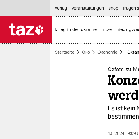
hautnavigation anspringen
hauptinhalt anspringen
footer anspringen
verlag
veranstaltungen
shop
fragen &
krieg in der ukraine
hitze
niedrigwa

taz zahl ich
taz zahl ich
Startseite
Öko
Ökonomie
Oxfam
themen
politik
Oxfam zu M
Konz
öko
werd
gesellschaft
Es ist kein
kultur
bestimmen,
sport
1.5.2024
9:09 