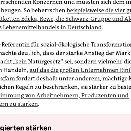
rrschenden Konzernen und müssten sich dem 
 beugen. So beherrschen
beispielsweise die vier 
ketten Edeka, Rewe, die Schwarz-Gruppe und Ald
s Lebensmittelhandels in Deutschland
.
Referentin für sozial-ökologische Transformatio
machte deutlich, dass der starke Anstieg der Mark
ht „kein Naturgesetz“ sei, sondern vielmehr die
m Handeln,
auf das die großen Unternehmen Einf
Oxfam fordert deshalb unter anderem, mächtige
lichen Regeln zu beschränken, sie stärker zu bes
timmung von Arbeitnehmern, Produzenten und
rn zu stärken
.
gierten stärken