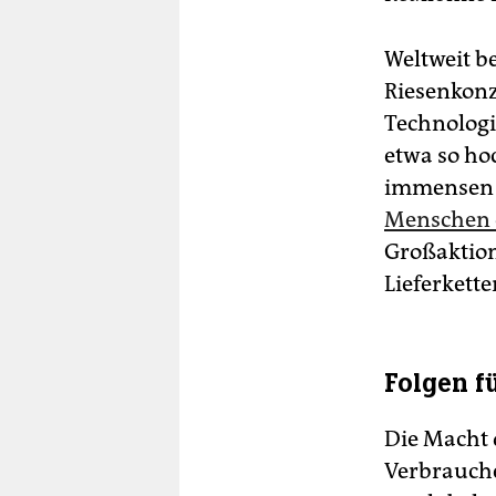
Weltweit b
Riesenkonz
Technologi
etwa so ho
immensen 
Menschen e
Großaktion
Lieferkett
Folgen fü
Die Macht 
Verbrauche