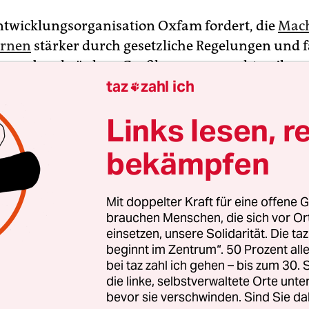
Entwicklungsorganisation Oxfam fordert, die
Mach
ernen
stärker durch gesetzliche Regelungen und f
ng zu beschränken. Großkonzerne machten ihre
taz
zahl ich
 und Geschäftsführer zu Milliardären, während 

für viele Menschen sänken, erklärte die
Links lesen, r
chtsorganisation zum Tag der Arbeit am Mittw
bekämpfen
alyse „Unternehmen Ungleichheit“
, die Oxfam a
Mit doppelter Kraft für eine offene G
r Arbeit vorstellte, sind im Zeitraum 2020 bis 202
brauchen Menschen, die sich vor O
ausschüttungen in 31 Ländern weltweit inflation
einsetzen, unsere Solidarität. Die ta
ent gestiegen, während die Löhne nur um drei P
beginnt im Zentrum“. 50 Prozent a
bei taz zahl ich gehen – bis zum 30
die linke, selbstverwaltete Orte unte
bevor sie verschwinden. Sind Sie da